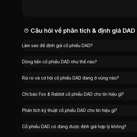
ROE:
5,51%
AFC Vietnam Fund
:
18,89%
Vốn hóa:
70 tỷ đồng
Công ty Cổ phần Đầu tư tài chính Thiên Hóa
:
Hoàng Quốc Hiệp
:
0,79%
Lê Ngọc
:
0,36%
Câu hỏi về phân tích & định giá DAD
Làm sao để định giá cổ phiếu DAD?
Dòng tiền cổ phiếu DAD như thế nào?
Rủi ro và cơ hội cổ phiếu DAD đang ở vùng nào?
Chỉ báo Fox & Rabbit cổ phiếu DAD cho tín hiệu gì?
Phân tích kỹ thuật cổ phiếu DAD cho tín hiệu gì?
Cổ phiếu DAD có đang được định giá hợp lý không?