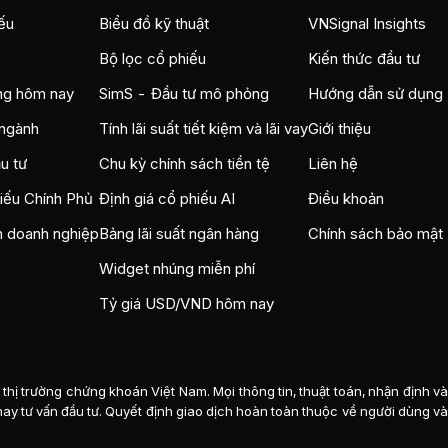
ếu
Biểu đồ kỹ thuật
VNSignal Insights
Bộ lọc cổ phiếu
Kiến thức đầu tư
ng hôm nay
SimS - Đầu tư mô phỏng
Hướng dẫn sử dụng
ngành
Tính lãi suất tiết kiệm và lãi vay
Giới thiệu
u tư
Chu kỳ chính sách tiền tệ
Liên hệ
hiếu Chính Phủ
Định giá cổ phiếu AI
Điều khoản
n doanh nghiệp
Bảng lãi suất ngân hàng
Chính sách bảo mật
Widget nhúng miễn phí
Tỷ giá USD/VND hôm nay
thị trường chứng khoán Việt Nam. Mọi thông tin, thuật toán, nhận định v
n hay tư vấn đầu tư. Quyết định giao dịch hoàn toàn thuộc về người dùng và