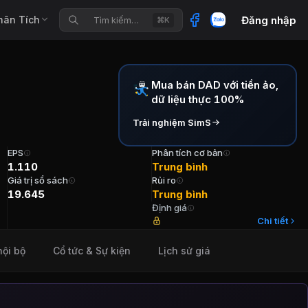
hân Tích
Đăng nhập
Tìm kiếm…
⌘K
Mua bán DAD với tiền ảo,
g
dữ liệu thực 100%
Trải nghiệm SimS
EPS
Phân tích cơ bản
1.110
Trung bình
Giá trị sổ sách
Rủi ro
19.645
Trung bình
Định giá
ỷ đồng. Công ty hoạt động trong các lĩnh vực in ấn, phát hà
Chi tiết
nội bộ
Cổ tức & Sự kiện
Lịch sử giá