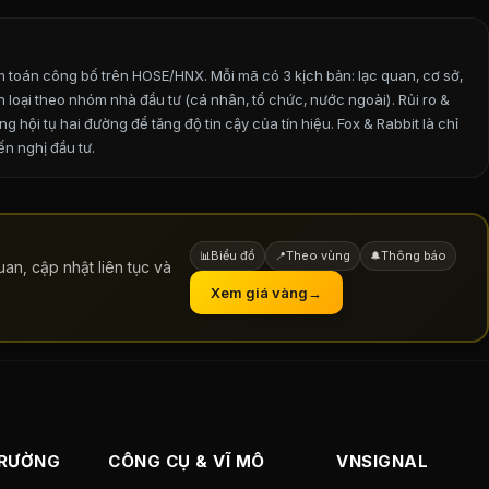
m toán công bố trên HOSE/HNX. Mỗi mã có 3 kịch bản: lạc quan, cơ sở,
ân loại theo nhóm nhà đầu tư (cá nhân, tổ chức, nước ngoài). Rủi ro &
hội tụ hai đường để tăng độ tin cậy của tín hiệu. Fox & Rabbit là chỉ
n nghị đầu tư.
Biểu đồ
Theo vùng
Thông báo
📊
📍
🔔
an, cập nhật liên tục và
Xem giá vàng
→
TRƯỜNG
CÔNG CỤ & VĨ MÔ
VNSIGNAL