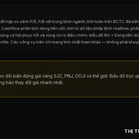
t hợp so sánh P/E, P/B với trung bình ngành, tính toán trên BCTC đã kiể
u. Cashflow phân tích dòng tiền ước tính từ dữ liệu khớp lệnh realtime, ph
ng cơ hội phục hồi và vùng rủi ro điều chỉnh; biểu đồ RO + Dòng tiền dùng 
file.
Các công cụ trên chỉ mang tính chất tham khảo — không phải khuyế
o dõi biến động giá vàng SJC, PNJ, DOJI và thế giới. Biểu đồ trực qu
ng báo thay đổi giá nhanh nhất.
THỊ 