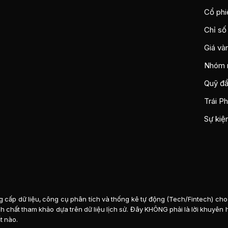
Cổ phi
Chỉ số
Giá và
Nhóm 
Quỹ đầ
Trái P
Sự kiệ
 cấp dữ liệu, công cụ phân tích và thống kê tự động (Tech/Fintech) cho 
tính chất tham khảo dựa trên dữ liệu lịch sử. Đây KHÔNG phải là lời khuyê
t nào.