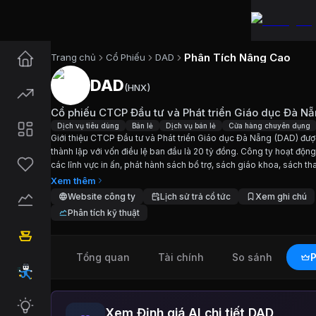
Phân Tích Nâng Cao
Trang chủ
Cổ Phiếu
DAD
DAD
(
HNX
)
Cổ phiếu
DAD
—
Cổ phiếu CTCP 
Cổ phiếu CTCP Đầu tư và Phát triển Giáo dục Đà N
Cập nhật:
7/8/2026
.
Dịch vụ tiêu dùng
Bán lẻ
Dịch vụ bán lẻ
Cửa hàng chuyên dụng
Giới thiệu CTCP Đầu tư và Phát triển Giáo dục Đà Nẵng (DAD) đư
thành lập với vốn điều lệ ban đầu là 20 tỷ đồng. Công ty hoạt động
Ngành:
Dịch vụ tiêu dùng, Bán lẻ, Dịch vụ bán lẻ
các lĩnh vực in ấn, phát hành sách bổ trợ, sách giáo khoa, sách t
khảo và các ấn phẩm khác. DAD là một trong ba đơn vị...
Xem thêm
Giới thiệu
Cổ phiếu CTCP Đầu tư 
Website công ty
Lịch sử trả cổ tức
Xem ghi chú
Phân tích kỹ thuật
Giới thiệu CTCP Đầu tư và Phát triển Giáo dục Đà
Tổng quan
Tài chính
So sánh
P
Chỉ số tài chính
DAD
Giá hiện tại:
15000
VND
Xem Định giá AI chi tiết DAD
Vốn hóa:
70 tỷ đồng