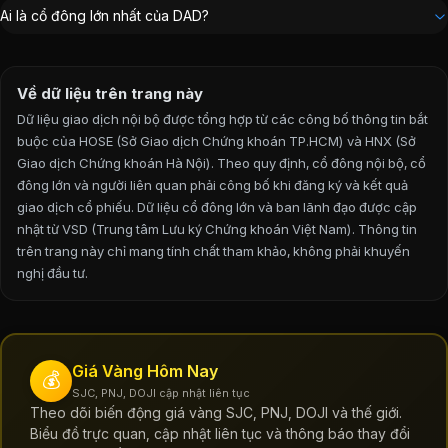
Tổng Giám đốc
:
Nguyễn Quang Dũng
Ai là cổ đông lớn nhất của DAD?
Trưởng Ban kiểm soát
:
Nguyễn Thanh Hoa
Chủ tịch Hội đồng Quản trị
:
Nguyễn Thị Thanh Thủy
Về dữ liệu trên trang này
Dữ liệu giao dịch nội bộ được tổng hợp từ các công bố thông tin bắt
buộc của HOSE (Sở Giao dịch Chứng khoán TP.HCM) và HNX (Sở
Giao dịch Chứng khoán Hà Nội). Theo quy định, cổ đông nội bộ, cổ
đông lớn và người liên quan phải công bố khi đăng ký và kết quả
giao dịch cổ phiếu. Dữ liệu cổ đông lớn và ban lãnh đạo được cập
nhật từ VSD (Trung tâm Lưu ký Chứng khoán Việt Nam).
Thông tin
trên trang này chỉ mang tính chất tham khảo, không phải khuyến
nghị đầu tư.
Giá Vàng Hôm Nay
💰
SJC, PNJ, DOJI cập nhật liên tục
Theo dõi biến động giá vàng SJC, PNJ, DOJI và thế giới.
Biểu đồ trực quan, cập nhật liên tục và thông báo thay đổi