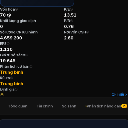
P/E:
13,51
Vốn hóa
P/E
P/B:
0,76
70 tỷ
13.51
EPS:
1.110,48
Khối lượng giao dịch
P/B
0
0.76
ROE:
5,51%
Số lượng CP lưu hành
Nợ/Vốn CSH
ROA:
2,08%
4.659.200
2.60
Tỷ suất cổ tức:
10%
EPS
1.110
Ban lãnh đạo
Cổ phiếu CTCP Đầu tư và
Giá trị sổ sách
19.645
Phân tích cơ bản
Kế toán trưởng
:
Lê Ngọc
Trung bình
Chủ tịch Hội đồng Quản trị
:
Lê Quỳnh Trang
Rủi ro
Tổng Giám đốc
:
Nguyễn Quang Dũng
Trung bình
Định giá
Trưởng Ban kiểm soát
:
Nguyễn Thanh Hoa
Chi tiết
Chủ tịch Hội đồng Quản trị
:
Nguyễn Thị Thanh Thủy
Tổng quan
Tài chính
So sánh
Phân tích nâng cao
PRO
Cổ đông lớn
Cổ phiếu CTCP Đầu tư và 
Công ty TNHH MTV Nhà Xuất Bản Giáo Dục Việt Nam