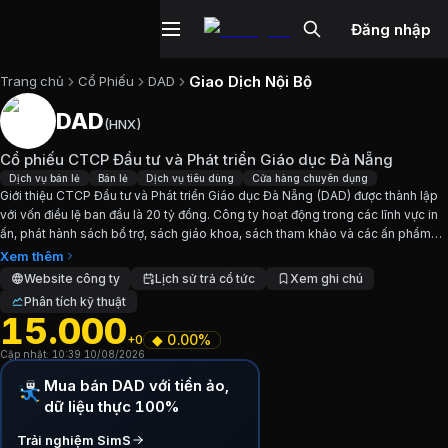
Đăng nhập
Giao Dịch Nội Bộ
Trang chủ
Cổ Phiếu
DAD
DAD
(
HNX
)
Cổ phiếu
DAD
—
Cổ phiếu CTCP Đầu tư
Cổ phiếu CTCP Đầu tư và Phát triển Giáo dục Đà Nẵng
Cập nhật:
10/8/2026
.
Dịch vụ bán lẻ
Bán lẻ
Dịch vụ tiêu dùng
Cửa hàng chuyên dụng
Giới thiệu CTCP Đầu tư và Phát triển Giáo dục Đà Nẵng (DAD) được thành lập
với vốn điều lệ ban đầu là 20 tỷ đồng. Công ty hoạt động trong các lĩnh vực in
Ngành:
Dịch vụ bán lẻ, Bán lẻ, Dịch vụ tiêu dùng, Cửa hàn
ấn, phát hành sách bổ trợ, sách giáo khoa, sách tham khảo và các ấn phẩm
khác. DAD là một trong ba đơn vị...
Xem thêm
Giới thiệu
Cổ phiếu CTCP Đầu tư và Phá
Website công ty
Lịch sử trả cổ tức
Xem ghi chú
Phân tích kỹ thuật
15.000
Giới thiệu CTCP Đầu tư và Phát triển Giáo dục Đà Nẵng (DAD
◆
0.00%
+0
Cập nhật:
10:39 10/08/2026
Chỉ số tài chính
DAD
Mua bán DAD với tiền ảo,
dữ liệu thực 100%
Giá hiện tại:
15000
VND
Trải nghiệm SimS
Vốn hóa:
70 tỷ đồng