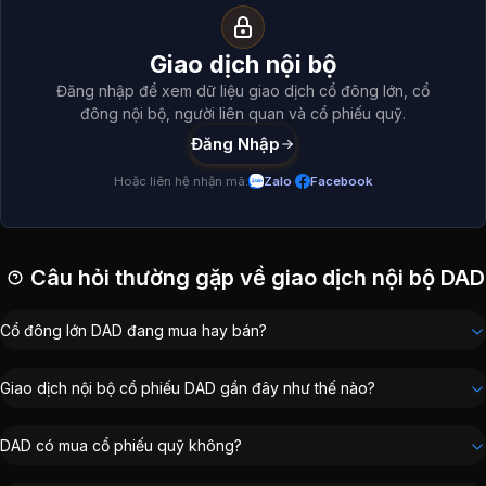
Giao dịch nội bộ và cổ đông lớn
DAD
(
AFC Vietnam Fund
:
18,89%
Công ty Cổ phần Đầu tư tài chính Thiên Hóa
:
3,82%
Giao dịch nội bộ
Tổng hợp giao dịch cổ đông nội bộ, cổ đông lớn, người liên
Hoàng Quốc Hiệp
:
0,79%
Đăng nhập để xem dữ liệu giao dịch cổ đông lớn, cổ
Lê Ngọc
:
0,36%
Cổ đông lớn
DAD
đông nội bộ, người liên quan và cổ phiếu quỹ.
Đăng Nhập
Danh sách cổ đông lớn
DAD
-
Cổ phiếu CTCP Đầu tư và Phá
Hoặc liên hệ nhận mã:
Zalo
·
Facebook
Cổ đông
Công ty TNHH MTV Nhà Xuất Bản Giáo Dục Việt Nam
AFC Vietnam Fund
Câu hỏi thường gặp về giao dịch nội bộ DAD
Công ty Cổ phần Đầu tư tài chính Thiên Hóa
Hoàng Quốc Hiệp
Cổ đông lớn DAD đang mua hay bán?
Lê Ngọc
Giao dịch nội bộ cổ phiếu DAD gần đây như thế nào?
Ban lãnh đạo liên quan giao dịch nội bộ
DAD
Kế toán trưởng
:
Lê Ngọc
DAD có mua cổ phiếu quỹ không?
Chủ tịch Hội đồng Quản trị
:
Lê Quỳnh Trang