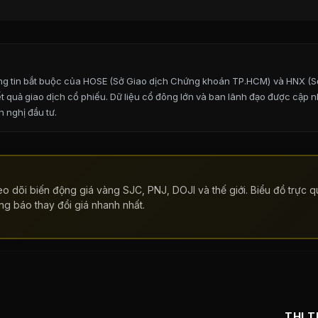
hông tin bắt buộc của HOSE (Sở Giao dịch Chứng khoán TP.HCM) và HNX (S
ết quả giao dịch cổ phiếu. Dữ liệu cổ đông lớn và ban lãnh đạo được cập
 nghị đầu tư.
o dõi biến động giá vàng SJC, PNJ, DOJI và thế giới. Biểu đồ trực qu
ng báo thay đổi giá nhanh nhất.
THỊ 