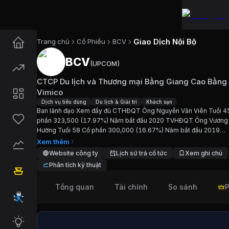
Giao Dịch Nội Bộ
Trang chủ
Cổ Phiếu
BCV
BCV
(
UPCOM
)
Cổ phiếu
BCV
—
CTCP Du lịch v
CTCP Du lịch và Thương mại Bằng Giang Cao Bằng
Cập nhật:
6/8/2026
.
Vimico
Dịch vụ tiêu dùng
Du lịch & Giải trí
Khách sạn
Ban lãnh đạo Xem đầy đủ CTHĐQT Ông Nguyễn Văn Viên Tuổi 4
Ngành:
Dịch vụ tiêu dùng, Du lịch & Giải trí, Khách
phần 323,500 (17.97%) Năm bắt đầu 2020 TVHĐQT Ông Vương
Hường Tuổi 58 Cổ phần 300,000 (16.67%) Năm bắt đầu 2019
Giới thiệu
CTCP Du lịch và Thươ
TVHĐQT Ông Đỗ Văn Thắng Tuổi 51 Cổ phần 504,000 (28.00%
Xem thêm
bắt đầu 2025 TVHĐQT...
Website công ty
Lịch sử trả cổ tức
Xem ghi chú
Ban lãnh đạo Xem đầy đủ CTHĐQT Ông Nguyễn V
Phân tích kỹ thuật
Tổng quan
Tài chính
So sánh
P
Chỉ số tài chính
BCV
Giá hiện tại:
21500
VND
Vốn hóa:
39 tỷ đồng