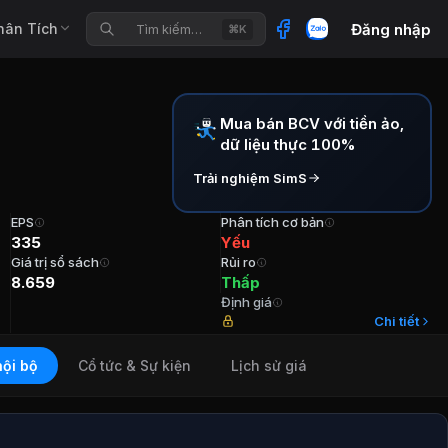
hân Tích
Đăng nhập
Tìm kiếm…
⌘K
Mua bán BCV với tiền ảo,
Vimico
dữ liệu thực 100%
Trải nghiệm SimS
EPS
Phân tích cơ bản
335
Yếu
Giá trị sổ sách
Rủi ro
8.659
Thấp
Định giá
 2020 TVHĐQT Ông Vương Văn Hường Tuổi 58 Cổ phần 300
Chi tiết
nội bộ
Cổ tức & Sự kiện
Lịch sử giá