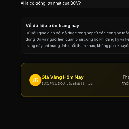
Ai là cổ đông lớn nhất của BCV?
Ủy Ban Nhân Dân Tỉnh Cao Bằng
:
41,76%
Nông Thị Thuý
:
0,06%
Về dữ liệu trên trang này
Dữ liệu giao dịch nội bộ được tổng hợp từ các công bố t
đông lớn và người liên quan phải công bố khi đăng ký và k
trang này chỉ mang tính chất tham khảo, không phải khuyến
Giá Vàng Hôm Nay
The
💰
thô
SJC, PNJ, DOJI cập nhật liên tục