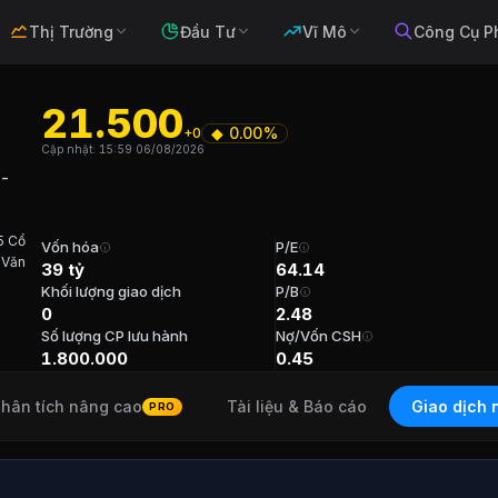
Thị Trường
Đầu Tư
Vĩ Mô
Công Cụ P
21.500
◆
0.00%
+0
à Thương mại Bằng Giang Cao Bằng - 
Cập nhật:
15:59 06/08/2026
 -
5 Cổ
 sạn
. Sàn:
UPCOM
.
Vốn hóa
P/E
 Văn
39 tỷ
64.14
Khối lượng giao dịch
P/B
ng mại Bằng Giang Cao Bằng - Vimico
) Năm
0
2.48
Số lượng CP lưu hành
Nợ/Vốn CSH
ăn Viên Tuổi 45 Cổ phần 323,500 (17.97%) Năm bắt đầu
1.800.000
0.45
hân tích nâng cao
Tài liệu & Báo cáo
Giao dịch 
PRO