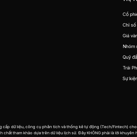
Cổ phi
Chỉ số
Giá và
Nhóm 
Quỹ đầ
Trái P
Sự kiệ
 cấp dữ liệu, công cụ phân tích và thống kê tự động (Tech/Fintech) cho 
tính chất tham khảo dựa trên dữ liệu lịch sử. Đây KHÔNG phải là lời khuyê