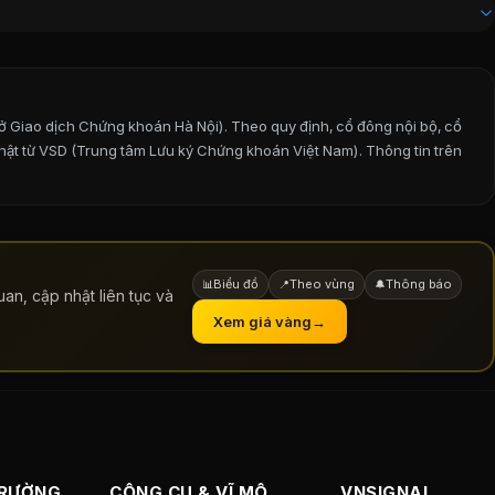
ở Giao dịch Chứng khoán Hà Nội). Theo quy định, cổ đông nội bộ, cổ
 nhật từ VSD (Trung tâm Lưu ký Chứng khoán Việt Nam).
Thông tin trên
Biểu đồ
Theo vùng
Thông báo
📊
📍
🔔
an, cập nhật liên tục và
Xem giá vàng
→
TRƯỜNG
CÔNG CỤ & VĨ MÔ
VNSIGNAL