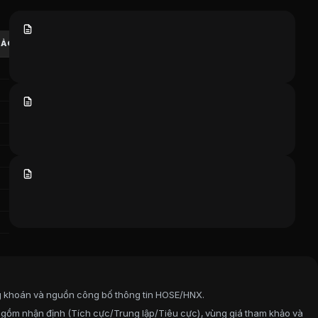
iang Cao Bằng - Vimico
)
n sàn
UPCOM
từ các công ty chứng khoán hàng đầu Việt Nam.
HẢO
TẢI VỀ
ico
co
g khoán và nguồn công bố thông tin HOSE/HNX.
 gồm nhận định (Tích cực/Trung lập/Tiêu cực), vùng giá tham khảo và