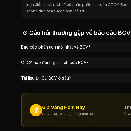
Ủy Ban Nhân Dân Tỉnh Cao Bằng
:
41,76%
luận điểm phân tích từ bộ phận phân tích của CTCK. Báo cá
không đưa ra khuyến nghị đầu tư.
Nông Thị Thuý
:
0,06%
Câu hỏi thường gặp về báo cáo BCV
Báo cáo phân tích mới nhất về BCV?
CTCK nào đánh giá Tích cực BCV?
Tài liệu ĐHCĐ BCV ở đâu?
Giá Vàng Hôm Nay
The
💰
thô
SJC, PNJ, DOJI cập nhật liên tục