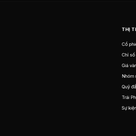
THỊ 
Cổ phi
Chỉ số
Giá và
Nhóm 
Quỹ đầ
Trái P
Sự kiệ