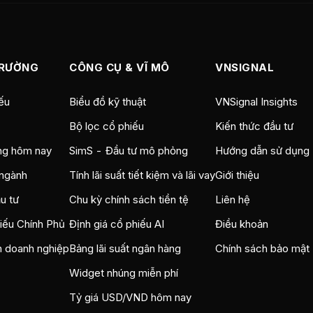
TRƯỜNG
CÔNG CỤ & VĨ MÔ
VNSIGNAL
ếu
Biểu đồ kỹ thuật
VNSignal Insights
Bộ lọc cổ phiếu
Kiến thức đầu tư
ng hôm nay
SimS - Đầu tư mô phỏng
Hướng dẫn sử dụng
ngành
Tính lãi suất tiết kiệm và lãi vay
Giới thiệu
u tư
Chu kỳ chính sách tiền tệ
Liên hệ
hiếu Chính Phủ
Định giá cổ phiếu AI
Điều khoản
n doanh nghiệp
Bảng lãi suất ngân hàng
Chính sách bảo mật
Widget nhúng miễn phí
Tỷ giá USD/VND hôm nay