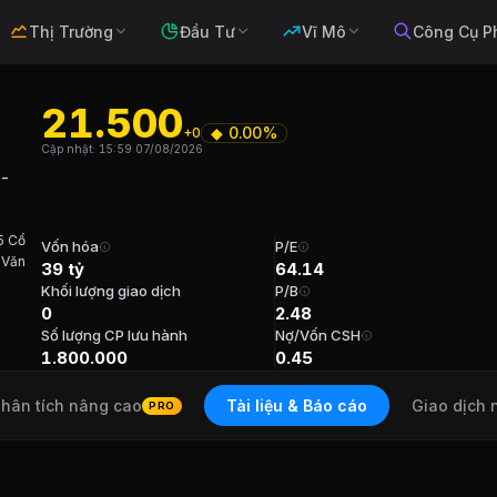
Thị Trường
Đầu Tư
Vĩ Mô
Công Cụ P
21.500
◆
0.00%
+0
à Thương mại Bằng Giang Cao Bằng - 
Cập nhật:
15:59 07/08/2026
 -
5 Cổ
 sạn
. Sàn:
UPCOM
.
Vốn hóa
P/E
 Văn
39 tỷ
64.14
Khối lượng giao dịch
P/B
ng mại Bằng Giang Cao Bằng - Vimico
) Năm
0
2.48
Số lượng CP lưu hành
Nợ/Vốn CSH
ăn Viên Tuổi 45 Cổ phần 323,500 (17.97%) Năm bắt đầu
1.800.000
0.45
hân tích nâng cao
Tài liệu & Báo cáo
Giao dịch 
PRO