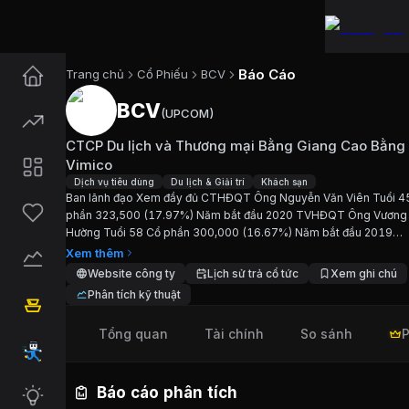
Báo Cáo
Trang chủ
Cổ Phiếu
BCV
BCV
(
UPCOM
)
Cổ phiếu
BCV
—
CTCP Du lịch v
CTCP Du lịch và Thương mại Bằng Giang Cao Bằng
Cập nhật:
7/8/2026
.
Vimico
Dịch vụ tiêu dùng
Du lịch & Giải trí
Khách sạn
Ban lãnh đạo Xem đầy đủ CTHĐQT Ông Nguyễn Văn Viên Tuổi 4
Ngành:
Dịch vụ tiêu dùng, Du lịch & Giải trí, Khách
phần 323,500 (17.97%) Năm bắt đầu 2020 TVHĐQT Ông Vương
Hường Tuổi 58 Cổ phần 300,000 (16.67%) Năm bắt đầu 2019
Giới thiệu
CTCP Du lịch và Thươ
TVHĐQT Ông Đỗ Văn Thắng Tuổi 51 Cổ phần 504,000 (28.00%
Xem thêm
bắt đầu 2025 TVHĐQT...
Website công ty
Lịch sử trả cổ tức
Xem ghi chú
Ban lãnh đạo Xem đầy đủ CTHĐQT Ông Nguyễn V
Phân tích kỹ thuật
Tổng quan
Tài chính
So sánh
P
Chỉ số tài chính
BCV
Giá hiện tại:
21500
VND
Báo cáo phân tích
Vốn hóa:
39 tỷ đồng