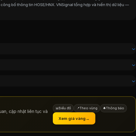
 công bố thông tin HOSE/HNX. VNSignal tổng hợp và hiển thị dữ liệu —
Biểu đồ
Theo vùng
Thông báo
📊
📍
🔔
an, cập nhật liên tục và
Xem giá vàng
→