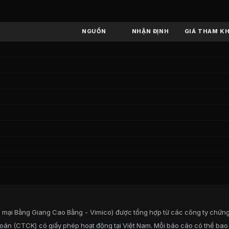
V
(
CTCP Du lịch và Thương mại Bằng G
Du lịch và Thương mại Bằng Giang Cao Bằng - Vimico
) trê
NGUỒN
NHẬN ĐỊNH
GIÁ THAM K
hương mại Bằng Giang Cao Bằng - Vim
h
n
ương mại Bằng Giang Cao Bằng - Vimi
 mại Bằng Giang Cao Bằng - Vimico) được tổng hợp từ các công ty chứn
 phần
:
51,31%
oán (CTCK) có giấy phép hoạt động tại Việt Nam. Mỗi báo cáo có thể bao