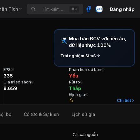
hân Tích
Đăng nhập
Tìm kiếm…
⌘K
Mua bán BCV với tiền ảo,
Vimico
dữ liệu thực 100%
Trải nghiệm SimS
EPS
Phân tích cơ bản
335
Yếu
Giá trị sổ sách
Rủi ro
8.659
Thấp
Định giá
 2020 TVHĐQT Ông Vương Văn Hường Tuổi 58 Cổ phần 300
Chi tiết
nội bộ
Cổ tức & Sự kiện
Lịch sử giá