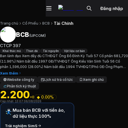
Đăng nhập
Tài Chính
Trang chủ
Cổ Phiếu
BCB
BCB
(
UPCOM
)
Cổ phiếu
BCB
—
CTCP 397
CTCP 397
Cập nhật:
6/8/2026
.
Khai thác mỏ
Than đá
Tài nguyên
Vật liệu cơ bản
Ban lãnh đạo Xem đầy đủ CTHĐQT Ông Đỗ Đình Kỳ Tuổi 57 Cổ phần 681,720
(11.96%) Năm bắt đầu 1997 GĐ/TVHĐQT Ông Kiều Văn Sính Tuổi 56 Cổ
Ngành:
Khai thác mỏ, Than đá, Tài nguyên, Vật liệu cơ bản
.
phần 1,596,000 (28.00%) Năm bắt đầu 1994 TVHĐQT/Phó GĐ Ông Phạm
Xuân Huyến Tuổi 51 Cổ phần 326,838 (5.73%) Năm bắt đầu N/A...
Xem thêm
Giới thiệu
CTCP 397
Website công ty
Lịch sử trả cổ tức
Xem ghi chú
Phân tích kỹ thuật
2.200
Ban lãnh đạo Xem đầy đủ CTHĐQT Ông Đỗ Đình Kỳ Tuổi 5
◆
0.00%
+0
Cập nhật:
13:07 06/08/2026
Chỉ số tài chính
BCB
Mua bán BCB với tiền ảo,
dữ liệu thực 100%
Giá hiện tại:
2200
VND
Trải nghiệm SimS
Vốn hóa:
13 tỷ đồng