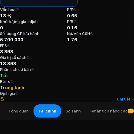
P/E:
0,65
Vốn hóa
P/E
P/B:
0,16
13 tỷ
0.65
EPS:
3.398,29
Khối lượng giao dịch
P/B
0
0.16
ROE:
25,02%
Số lượng CP lưu hành
Nợ/Vốn CSH
ROA:
7,8%
5.700.000
1.76
Tỷ suất cổ tức:
0%
EPS
3.398
Ban lãnh đạo
CTCP 397
Giá trị sổ sách
13.398
Phân tích cơ bản
Trưởng Ban kiểm soát
:
Bùi Quang Hưng
Tốt
Kế toán trưởng
:
Nguyễn Đình Thuận
Rủi ro
Chủ tịch Hội đồng Quản trị
:
Đỗ Đình Kỳ
Trung bình
Định giá
Thành viên Ban kiểm soát
:
Mai Xuân Trường
Chi tiết
Thành viên Ban kiểm soát
:
Nguyễn Thị Vân
Tổng quan
Tài chính
So sánh
Phân tích nâng cao
PR
Cổ đông lớn
CTCP 397
Tổng Công ty Đông Bắc
:
51%