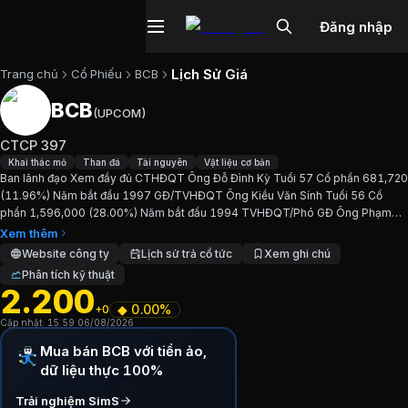
Đăng nhập
Lịch Sử Giá
Trang chủ
Cổ Phiếu
BCB
BCB
(
UPCOM
)
Cổ phiếu
BCB
—
CTCP 397
CTCP 397
Cập nhật:
6/8/2026
.
Khai thác mỏ
Than đá
Tài nguyên
Vật liệu cơ bản
Ban lãnh đạo Xem đầy đủ CTHĐQT Ông Đỗ Đình Kỳ Tuổi 57 Cổ phần 681,720
(11.96%) Năm bắt đầu 1997 GĐ/TVHĐQT Ông Kiều Văn Sính Tuổi 56 Cổ
Ngành:
Khai thác mỏ, Than đá, Tài nguyên, Vật liệu cơ bản
.
phần 1,596,000 (28.00%) Năm bắt đầu 1994 TVHĐQT/Phó GĐ Ông Phạm
Xuân Huyến Tuổi 51 Cổ phần 326,838 (5.73%) Năm bắt đầu N/A...
Xem thêm
Giới thiệu
CTCP 397
Website công ty
Lịch sử trả cổ tức
Xem ghi chú
Phân tích kỹ thuật
2.200
Ban lãnh đạo Xem đầy đủ CTHĐQT Ông Đỗ Đình Kỳ Tuổi 5
◆
0.00%
+0
Cập nhật:
15:59 06/08/2026
Chỉ số tài chính
BCB
Mua bán BCB với tiền ảo,
dữ liệu thực 100%
Giá hiện tại:
2200
VND
Trải nghiệm SimS
Vốn hóa:
13 tỷ đồng