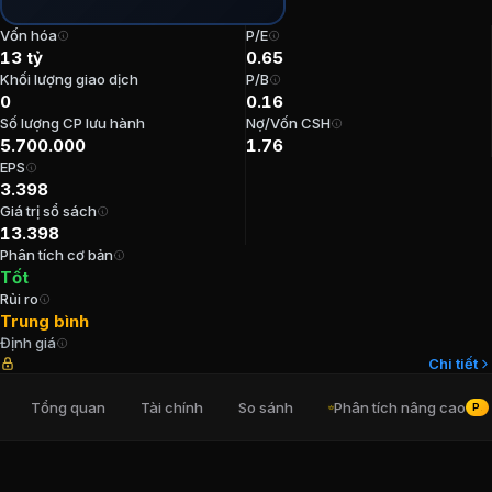
P/E:
0,65
Vốn hóa
P/E
P/B:
0,16
13 tỷ
0.65
EPS:
3.398,29
Khối lượng giao dịch
P/B
0
0.16
ROE:
25,02%
Số lượng CP lưu hành
Nợ/Vốn CSH
ROA:
7,8%
5.700.000
1.76
Tỷ suất cổ tức:
0%
EPS
3.398
Ban lãnh đạo
CTCP 397
Giá trị sổ sách
13.398
Phân tích cơ bản
Trưởng Ban kiểm soát
:
Bùi Quang Hưng
Tốt
Kế toán trưởng
:
Nguyễn Đình Thuận
Rủi ro
Chủ tịch Hội đồng Quản trị
:
Đỗ Đình Kỳ
Trung bình
Định giá
Thành viên Ban kiểm soát
:
Mai Xuân Trường
Chi tiết
Thành viên Ban kiểm soát
:
Nguyễn Thị Vân
Tổng quan
Tài chính
So sánh
Phân tích nâng cao
PRO
Cổ đông lớn
CTCP 397
Tổng Công ty Đông Bắc
:
51%