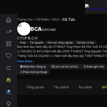
Cổ Tức
Trang chủ
Cổ Phiếu
BCA
BCA
(
UPCOM
)
Cổ phiếu
BCA
—
CTCP B.C.H
CTCP B.C.H
Cập nhật:
7/8/2026
.
Thép
Tài nguyên
Kim loại công nghiệp
Vật liệu cơ bản
Ban lãnh đạo Xem đầy đủ CTHĐQT Ông Phạm Bá Phú Tuổi 43 Cổ
1,726,000 (3.45%) Năm bắt đầu 2020 TVHĐQT Ông Nguyễn Tố
Ngành:
Thép, Tài nguyên, Kim loại công nghiệp, Vậ
Thắng Tuổi 43 Cổ phần (-) Năm bắt đầu Độc lập TGĐ/TVHĐQT 
Đặng Ngọc Hưng Tuổi 47 Cổ phần 1,500,000 (3.00%) Năm bắt đ
Xem thêm
Giới thiệu
CTCP B.C.H
2018 Phó TGĐ Bà...
Website công ty
Lịch sử trả cổ tức
Xem ghi chú
Phân tích kỹ thuật
Ban lãnh đạo Xem đầy đủ CTHĐQT Ông Phạm Bá P
Tổng quan
Tài chính
So sánh
P
Chỉ số tài chính
BCA
Giá hiện tại:
19600
VND
Vốn hóa:
980 tỷ đồng