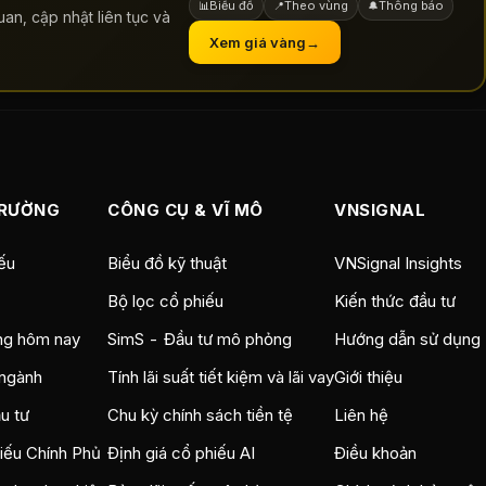
Biểu đồ
Theo vùng
Thông báo
📊
📍
🔔
an, cập nhật liên tục và
Xem giá vàng
→
TRƯỜNG
CÔNG CỤ & VĨ MÔ
VNSIGNAL
ếu
Biểu đồ kỹ thuật
VNSignal Insights
Bộ lọc cổ phiếu
Kiến thức đầu tư
ng hôm nay
SimS - Đầu tư mô phỏng
Hướng dẫn sử dụng
ngành
Tính lãi suất tiết kiệm và lãi vay
Giới thiệu
u tư
Chu kỳ chính sách tiền tệ
Liên hệ
hiếu Chính Phủ
Định giá cổ phiếu AI
Điều khoản