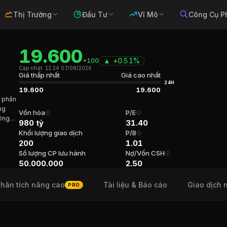
Thị Trường
Đầu Tư
Vĩ Mô
Công Cụ P
19.600
▲
+
0.51%
+100
Cập nhật:
11:24 07/08/2026
Giá thấp nhất
Giá cao nhất
24H
19.600
19.600
 phần
ng
t liệu cơ bản
. Sàn:
UPCOM
.
Vốn hóa
P/E
Ông
980 tỷ
31.40
ầu
Khối lượng giao dịch
P/B
200
1.01
Số lượng CP lưu hành
Nợ/Vốn CSH
hú Tuổi 43 Cổ phần 1,726,000 (3.45%) Năm bắt đầu 2020
50.000.000
2.50
hân tích nâng cao
Tài liệu & Báo cáo
Giao dịch n
PRO