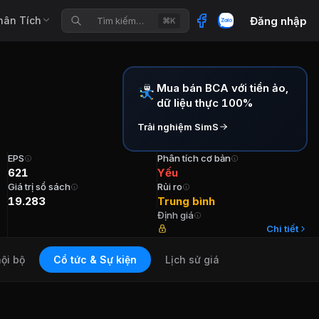
hân Tích
Đăng nhập
Tìm kiếm…
⌘K
Mua bán BCA với tiền ảo,
dữ liệu thực 100%
Trải nghiệm SimS
EPS
Phân tích cơ bản
621
Yếu
Giá trị sổ sách
Rủi ro
19.283
Trung bình
Định giá
 TVHĐQT Ông Nguyễn Tống Thắng Tuổi 43 Cổ phần (-) Năm
Chi tiết
ội bộ
Cổ tức & Sự kiện
Lịch sử giá