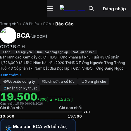
Đăng nhập
Báo Cáo
Trang chủ
Cổ Phiếu
BCA
BCA
(
UPCOM
)
Cổ phiếu
BCA
—
CTCP B.C.H
CTCP B.C.H
Cập nhật:
6/8/2026
.
Thép
Tài nguyên
Kim loại công nghiệp
Vật liệu cơ bản
Ban lãnh đạo Xem đầy đủ CTHĐQT Ông Phạm Bá Phú Tuổi 43 Cổ phần
1,726,000 (3.45%) Năm bắt đầu 2020 TVHĐQT Ông Nguyễn Tống Thắng
Ngành:
Thép, Tài nguyên, Kim loại công nghiệp, Vật liệu cơ
Tuổi 43 Cổ phần (-) Năm bắt đầu Độc lập TGĐ/TVHĐQT Ông Đặng Ngọc
Hưng Tuổi 47 Cổ phần 1,500,000 (3.00%) Năm bắt đầu 2018 Phó TGĐ Bà...
Xem thêm
Giới thiệu
CTCP B.C.H
Website công ty
Lịch sử trả cổ tức
Xem ghi chú
Phân tích kỹ thuật
19.500
Ban lãnh đạo Xem đầy đủ CTHĐQT Ông Phạm Bá Phú Tuổi 4
▲
+
1.56%
+300
Cập nhật:
15:59 06/08/2026
Chỉ số tài chính
BCA
Giá thấp nhất
Giá cao nhất
24H
19.500
19.500
Giá hiện tại:
19500
VND
Mua bán BCA với tiền ảo,
Vốn hóa:
975 tỷ đồng