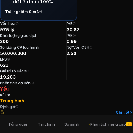
dữ liệu thực 100%
P/E:
30,87
Trải nghiệm SimS
P/B:
0,99
EPS:
621,07
Vốn hóa
P/E
ROE:
3,25%
975 tỷ
30.87
ROA:
0,83%
Khối lượng giao dịch
P/B
200
0.99
Tỷ suất cổ tức:
0%
Số lượng CP lưu hành
Nợ/Vốn CSH
50.000.000
2.50
Ban lãnh đạo
CTCP B.C.H
EPS
621
Giá trị sổ sách
Trưởng Ban kiểm soát
:
Lê Thanh Tuấn
19.283
Chủ tịch Hội đồng Quản trị
:
Phạm Bá Phú
Phân tích cơ bản
Tổng Giám đốc
:
Đặng Ngọc Hưng
Yếu
Kế toán trưởng
:
Đặng Thị Tuyết Dung
Rủi ro
Phó Tổng Giám đốc
:
Lê Thu Phương
Trung bình
Định giá
Chi tiết
Cổ đông lớn
CTCP B.C.H
Tổng quan
Tài chính
So sánh
Phân tích nâng cao
PRO
Công ty Cổ phần Thương mại Thái Hưng
:
49,07%