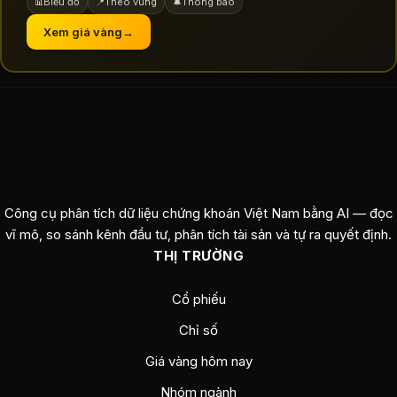
Biểu đồ
Theo vùng
Thông báo
📊
📍
🔔
Xem giá vàng
→
Công cụ phân tích dữ liệu chứng khoán Việt Nam bằng AI — đọc
vĩ mô, so sánh kênh đầu tư, phân tích tài sản và tự ra quyết định.
THỊ TRƯỜNG
Cổ phiếu
Chỉ số
Giá vàng hôm nay
Nhóm ngành