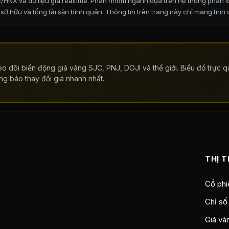
HNX và dữ liệu giá realtime. Phân nhóm ngành dựa trên hệ thống phân lo
 sở hữu và tổng tài sản bình quân.
Thông tin trên trang này chỉ mang tính
o dõi biến động giá vàng SJC, PNJ, DOJI và thế giới. Biểu đồ trực qu
ng báo thay đổi giá nhanh nhất.
THỊ 
Cổ phi
Chỉ số
Giá và