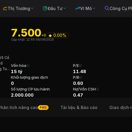
Thị Trường
Đầu Tư
Vĩ Mô
Công Cụ P
7.500
◆
0.00%
+0
oi - Nam dinh
Cập nhật:
11:49 06/08/2026
55 Cổ
Cổ
bia, Hàng tiêu dùng
. Sàn:
UPCOM
.
Vốn hóa
P/E
 Tuổi
15 tỷ
11.48
i
Khối lượng giao dịch
P/B
m dinh
0
0.60
Số lượng CP lưu hành
Nợ/Vốn CSH
 Kiều Chi Tuổi 55 Cổ phần (-) Năm bắt đầu 2019 TVHĐQT
2.000.000
0.47
Phân tích nâng cao
Tài liệu & Báo cáo
Giao dịch 
PRO