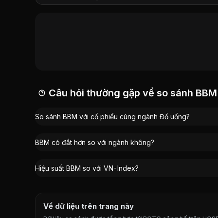
Nguyễn Thạc Dũng
:
7,05%
Đặng Thị Bích Thược
:
1%
Vương Toàn
:
0,5%
Trần Thị Diệp
:
0,28%
Câu hỏi thường gặp về so sánh BBM
So sánh BBM với cổ phiếu cùng ngành Đồ uống?
BBM có đắt hơn so với ngành không?
Hiệu suất BBM so với VN-Index?
Về dữ liệu trên trang này