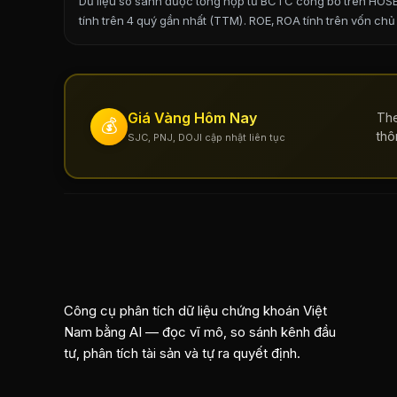
Dữ liệu so sánh được tổng hợp từ BCTC công bố trên HOSE/
tính trên 4 quý gần nhất (TTM). ROE, ROA tính trên vốn chủ
Giá Vàng Hôm Nay
The
💰
thô
SJC, PNJ, DOJI cập nhật liên tục
Công cụ phân tích dữ liệu chứng khoán Việt
Nam bằng AI — đọc vĩ mô, so sánh kênh đầu
tư, phân tích tài sản và tự ra quyết định.