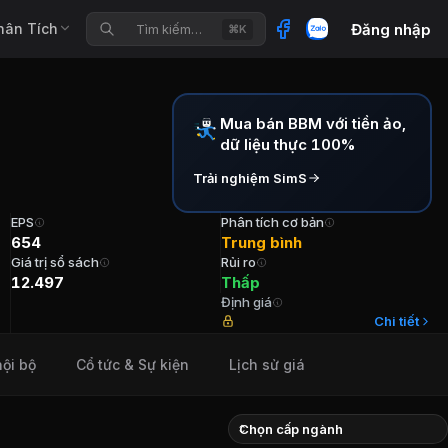
hân Tích
Đăng nhập
Tìm kiếm…
⌘K
Mua bán BBM với tiền ảo,
dữ liệu thực 100%
Trải nghiệm SimS
EPS
Phân tích cơ bản
654
Trung bình
Giá trị sổ sách
Rủi ro
12.497
Thấp
Định giá
 Ông Lê Xuân Anh Tuổi 50 Cổ phần (-) Năm bắt đầu 2025
Chi tiết
nội bộ
Cổ tức & Sự kiện
Lịch sử giá