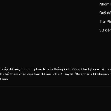
Nhóm 
Quỹ đầ
Trái P
Sự kiệ
 cấp dữ liệu, công cụ phân tích và thống kê tự động (Tech/Fintech) cho 
tính chất tham khảo dựa trên dữ liệu lịch sử. Đây KHÔNG phải là lời khuyê
t nào.