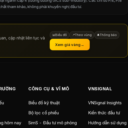
ại ngành cấp 4 (tương đương GICS sub-industry). Các chỉ số P/E, P/B
 chất tham khảo, không phải khuyến nghị đầu tư.
Biểu đồ
Theo vùng
Thông báo
📊
📍
🔔
an, cập nhật liên tục và
Xem giá vàng
→
TRƯỜNG
CÔNG CỤ & VĨ MÔ
VNSIGNAL
ếu
Biểu đồ kỹ thuật
VNSignal Insights
Bộ lọc cổ phiếu
Kiến thức đầu tư
ng hôm nay
SimS - Đầu tư mô phỏng
Hướng dẫn sử dụng