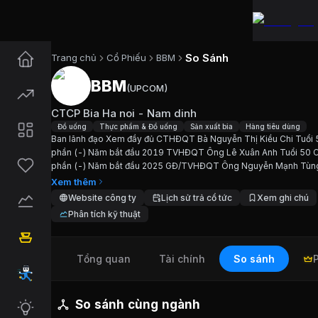
So Sánh
Trang chủ
Cổ Phiếu
BBM
BBM
(
UPCOM
)
Cổ phiếu
BBM
—
CTCP Bia Ha n
CTCP Bia Ha noi - Nam dinh
Cập nhật:
6/8/2026
.
Đồ uống
Thực phẩm & Đồ uống
Sản xuất bia
Hàng tiêu dùng
Ban lãnh đạo Xem đầy đủ CTHĐQT Bà Nguyễn Thị Kiều Chi Tuổi 
phần (-) Năm bắt đầu 2019 TVHĐQT Ông Lê Xuân Anh Tuổi 50 
Ngành:
Đồ uống, Thực phẩm & Đồ uống, Sản xuất 
phần (-) Năm bắt đầu 2025 GĐ/TVHĐQT Ông Nguyễn Mạnh Tùng
52 Cổ phần (-) Năm bắt đầu 2025 TVHĐQT/Phó GĐ Ông Trần Đạ
Xem thêm
Giới thiệu
CTCP Bia Ha noi - Na
Nghĩa Tuổi 50...
Website công ty
Lịch sử trả cổ tức
Xem ghi chú
Phân tích kỹ thuật
Ban lãnh đạo Xem đầy đủ CTHĐQT Bà Nguyễn Thị
Tổng quan
Tài chính
So sánh
Chỉ số tài chính
BBM
Giá hiện tại:
7500
VND
So sánh cùng ngành
Vốn hóa:
15 tỷ đồng