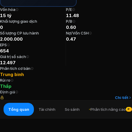
P/E:
11,48
Vốn hóa
P/E
P/B:
0,6
15 tỷ
11.48
EPS:
653,51
Khối lượng giao dịch
P/B
0
0.60
ROE:
5,3%
Số lượng CP lưu hành
Nợ/Vốn CSH
ROA:
3,71%
2.000.000
0.47
Tỷ suất cổ tức:
0%
EPS
654
Ban lãnh đạo
CTCP Bia Ha noi - Nam d
Giá trị sổ sách
12.497
Phân tích cơ bản
Kế toán trưởng
:
Nguyễn Việt Dũng
Trung bình
Chủ tịch Hội đồng Quản trị
:
Trần Văn Trung
Rủi ro
Thành viên Ban kiểm soát
:
Lê Thị Phương Lan
Thấp
Định giá
Thành viên Ban kiểm soát
:
Nguyễn Thị Thu Trang
Chi tiết
Thành viên Ban kiểm soát
:
Phạm Mạnh Toàn
Tổng quan
Tài chính
So sánh
Phân tích nâng cao
PR
Cổ đông lớn
CTCP Bia Ha noi - Nam d
Tổng Công ty Cổ phần Bia - Rượu - Nước giải khát Hà