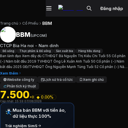
Đăng nhập
BBM
Trang chủ
Cổ Phiếu
BBM
(
UPCOM
)
Cổ phiếu
BBM
—
CTCP Bia Ha noi - N
CTCP Bia Ha noi - Nam dinh
Cập nhật:
7/8/2026
.
Đồ uống
Thực phẩm & Đồ uống
Sản xuất bia
Hàng tiêu dùng
Ban lãnh đạo Xem đầy đủ CTHĐQT Bà Nguyễn Thị Kiều Chi Tuổi 55 Cổ phần
(-) Năm bắt đầu 2019 TVHĐQT Ông Lê Xuân Anh Tuổi 50 Cổ phần (-) Năm
Ngành:
Đồ uống, Thực phẩm & Đồ uống, Sản xuất bia, Hàng
bắt đầu 2025 GĐ/TVHĐQT Ông Nguyễn Mạnh Tùng Tuổi 52 Cổ phần (-) Năm
bắt đầu 2025 TVHĐQT/Phó GĐ Ông Trần Đại Nghĩa Tuổi 50...
Xem thêm
Giới thiệu
CTCP Bia Ha noi - Nam dinh
Website công ty
Lịch sử trả cổ tức
Xem ghi chú
Phân tích kỹ thuật
7.500
Ban lãnh đạo Xem đầy đủ CTHĐQT Bà Nguyễn Thị Kiều Ch
◆
0.00%
+0
Cập nhật:
15:59 07/08/2026
Chỉ số tài chính
BBM
Mua bán BBM với tiền ảo,
dữ liệu thực 100%
Giá hiện tại:
7500
VND
Trải nghiệm SimS
Vốn hóa:
15 tỷ đồng