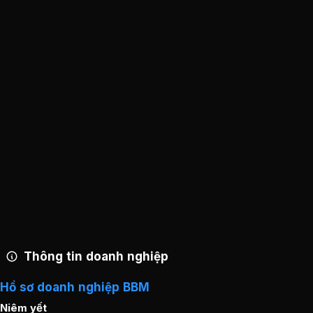
Nguyễn Thạc Dũng
:
7,05%
Đặng Thị Bích Thược
:
1%
Vương Toàn
:
0,5%
Trần Thị Diệp
:
0,28%
Thông tin doanh nghiệp
Hồ sơ doanh nghiệp BBM
Niêm yết