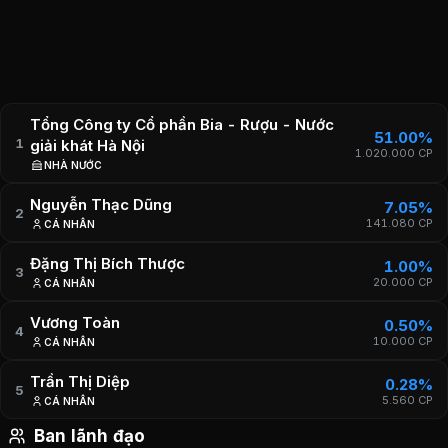
Thông tin thành lập
Loại hình công ty Công ty cổ phần Giấy phép thành lập
15/1998/QĐ/BNN-TCCB3 Giấy phép Kinh Doanh 0600161270 Mã số
thuế 0600161270 Văn phòng đại diện Trụ sở chính Địa chỉ Số 05
đường Thái Bình
Tổng Công ty Cổ phần Bia - Rượu - Nước
51.00%
P. Nam Định
1
giải khát Hà Nội
1.020.000
CP
T. Ninh Bình Điện thoại (84.228) 364 2199 Fax (84.228) 364 2199
NHÀ NƯỚC
Email hanabeco@gmail.com Website
Nguyễn Thạc Dũng
https://www.biahanoinamdinh.com/
7.05%
2
141.080
CP
CÁ NHÂN
Đặng Thị Bích Thược
1.00%
3
20.000
CP
CÁ NHÂN
Vương Toàn
0.50%
4
10.000
CP
CÁ NHÂN
Trần Thị Diệp
0.28%
5
5.560
CP
CÁ NHÂN
Ban lãnh đạo