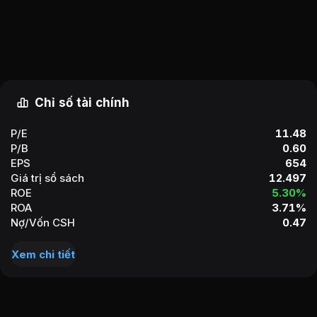
Chỉ số tài chính
P/E
11.48
P/B
0.60
EPS
654
Giá trị sổ sách
12.497
ROE
5.30%
ROA
3.71%
Nợ/Vốn CSH
0.47
Xem chi tiết