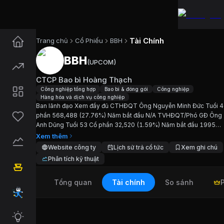
Tài Chính
Trang chủ
Cổ Phiếu
BBH
BBH
(
UPCOM
)
Cổ phiếu
BBH
—
CTCP Bao bì H
CTCP Bao bì Hoàng Thạch
Cập nhật:
7/8/2026
.
Công nghiệp tổng hợp
Bao bì & đóng gói
Công nghiệp
Hàng hóa và dịch vụ công nghiệp
Ban lãnh đạo Xem đầy đủ CTHĐQT Ông Nguyễn Minh Đức Tuổi 4
Ngành:
Công nghiệp tổng hợp, Bao bì & đóng gói,
phần 568,488 (27.76%) Năm bắt đầu N/A TVHĐQT/Phó GĐ Ông 
Anh Dũng Tuổi 53 Cổ phần 32,520 (1.59%) Năm bắt đầu 1995
Giới thiệu
CTCP Bao bì Hoàng T
TVHĐQT/GĐ Điều hành Bà Nguyễn Thị Minh Tuổi 52 Cổ phần 22,
Xem thêm
(1.08%) Năm bắt...
Website công ty
Lịch sử trả cổ tức
Xem ghi chú
Phân tích kỹ thuật
Ban lãnh đạo Xem đầy đủ CTHĐQT Ông Nguyễn Mi
Tổng quan
Tài chính
So sánh
Chỉ số tài chính
BBH
Giá hiện tại:
9000
VND
Vốn hóa:
18 tỷ đồng