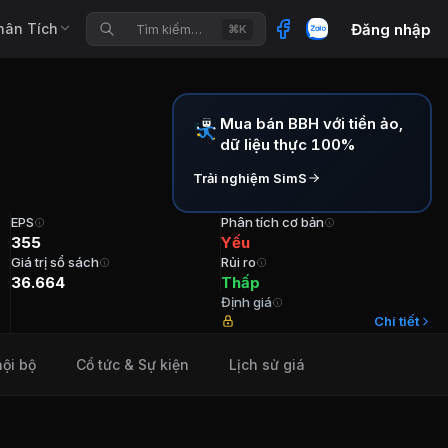
hân Tích
Đăng nhập
Tìm kiếm…
⌘K
Mua bán BBH với tiền ảo,
dữ liệu thực 100%
Trải nghiệm SimS
M
.
EPS
Phân tích cơ bản
355
Yếu
Giá trị sổ sách
Rủi ro
36.664
Thấp
Định giá
/A TVHĐQT/Phó GĐ Ông Trần Anh Dũng Tuổi 53 Cổ phần 32
Chi tiết
nội bộ
Cổ tức & Sự kiện
Lịch sử giá