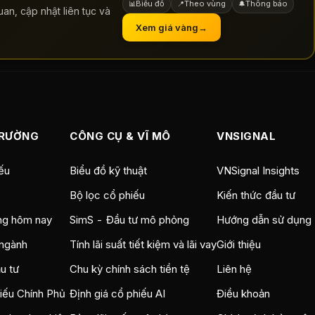
Biểu đồ
Theo vùng
Thông báo
📊
📍
🔔
an, cập nhật liên tục và
Xem giá vàng
→
TRƯỜNG
CÔNG CỤ & VĨ MÔ
VNSIGNAL
ếu
Biểu đồ kỹ thuật
VNSignal Insights
Bộ lọc cổ phiếu
Kiến thức đầu tư
ng hôm nay
SimS - Đầu tư mô phỏng
Hướng dẫn sử dụng
ngành
Tính lãi suất tiết kiệm và lãi vay
Giới thiệu
u tư
Chu kỳ chính sách tiền tệ
Liên hệ
hiếu Chính Phủ
Định giá cổ phiếu AI
Điều khoản