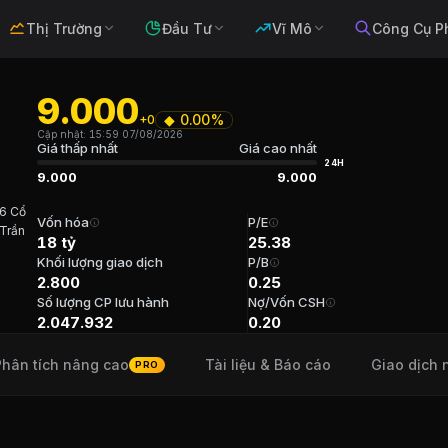
Thị Trường
Đầu Tư
Vĩ Mô
Công Cụ P
9.000
◆
0.00%
+0
oàng Thạch
Cập nhật:
15:59 07/08/2026
Giá thấp nhất
Giá cao nhất
24H
9.000
9.000
6 Cổ
 Công nghiệp, Hàng hóa và dịch vụ công nghiệp
. Sàn:
UPCO
Vốn hóa
P/E
Trần
18 tỷ
25.38
Khối lượng giao dịch
P/B
hạch
216
2.800
0.25
Số lượng CP lưu hành
Nợ/Vốn CSH
nh Đức Tuổi 46 Cổ phần 568,488 (27.76%) Năm bắt đầu N
2.047.932
0.20
Phân tích nâng cao
Tài liệu & Báo cáo
Giao dịch 
PRO