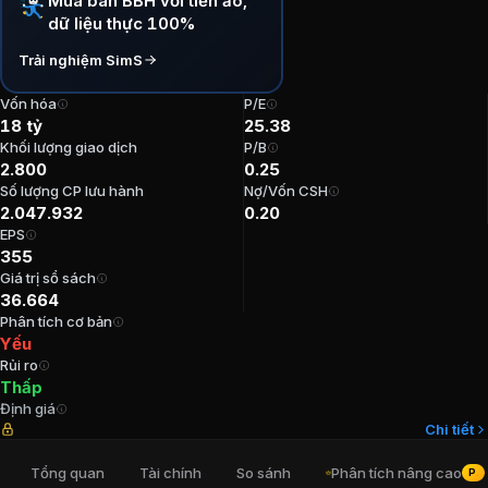
Mua bán BBH với tiền ảo,
dữ liệu thực 100%
P/E:
25,38
P/B:
0,25
Trải nghiệm SimS
EPS:
354,59
ROE:
0,97%
Vốn hóa
P/E
18 tỷ
25.38
ROA:
0,78%
Khối lượng giao dịch
P/B
Tỷ suất cổ tức:
2,22%
2.800
0.25
Số lượng CP lưu hành
Nợ/Vốn CSH
Ban lãnh đạo
CTCP Bao bì Hoàng Thạ
2.047.932
0.20
EPS
355
Trưởng Ban kiểm soát
:
Bùi Thị Dung
Giá trị sổ sách
Chủ tịch Hội đồng Quản trị
:
Nguyễn Minh Đức
36.664
Kế toán trưởng
:
Trần Thị Lương
Phân tích cơ bản
Thành viên Ban kiểm soát
:
Trần Thị Phương Dung
Yếu
Rủi ro
Thành viên Ban kiểm soát
:
Trịnh Xuân Tiến
Thấp
Định giá
Cổ đông lớn
CTCP Bao bì Hoàng Thạc
Chi tiết
Tổng quan
Tài chính
So sánh
Phân tích nâng cao
PRO
Tổng Công ty Xi măng Việt Nam
:
27,76%