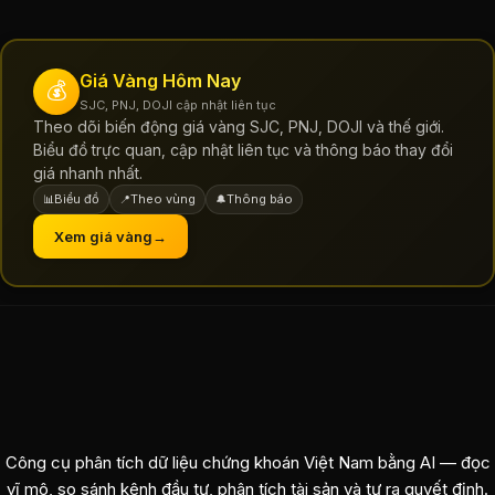
Giá Vàng Hôm Nay
💰
SJC, PNJ, DOJI cập nhật liên tục
Theo dõi biến động giá vàng SJC, PNJ, DOJI và thế giới.
Biểu đồ trực quan, cập nhật liên tục và thông báo thay đổi
giá nhanh nhất.
Biểu đồ
Theo vùng
Thông báo
📊
📍
🔔
Xem giá vàng
→
Công cụ phân tích dữ liệu chứng khoán Việt Nam bằng AI — đọc
vĩ mô, so sánh kênh đầu tư, phân tích tài sản và tự ra quyết định.