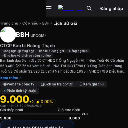
Đăng nhập
Lịch Sử Giá
Trang chủ
Cổ Phiếu
BBH
BBH
(
UPCOM
)
Cổ phiếu
BBH
—
CTCP Bao bì Hoàng 
CTCP Bao bì Hoàng Thạch
Cập nhật:
7/8/2026
.
Công nghiệp tổng hợp
Bao bì & đóng gói
Công nghiệp
Hàng hóa và dịch vụ công nghiệp
Ban lãnh đạo Xem đầy đủ CTHĐQT Ông Nguyễn Minh Đức Tuổi 46 Cổ phần
Ngành:
Công nghiệp tổng hợp, Bao bì & đóng gói, Công ngh
568,488 (27.76%) Năm bắt đầu N/A TVHĐQT/Phó GĐ Ông Trần Anh Dũng
Tuổi 53 Cổ phần 32,520 (1.59%) Năm bắt đầu 1995 TVHĐQT/GĐ Điều hành
Giới thiệu
CTCP Bao bì Hoàng Thạch
Bà Nguyễn Thị Minh Tuổi 52 Cổ phần 22,216 (1.08%) Năm bắt...
Xem thêm
Website công ty
Lịch sử trả cổ tức
Xem ghi chú
Phân tích kỹ thuật
Ban lãnh đạo Xem đầy đủ CTHĐQT Ông Nguyễn Minh Đức Tu
9.000
◆
0.00%
+0
Chỉ số tài chính
BBH
Cập nhật:
15:59 07/08/2026
Giá thấp nhất
Giá cao nhất
24H
9.000
9.000
Giá hiện tại:
9000
VND
Vốn hóa:
18 tỷ đồng