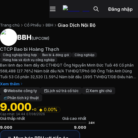
Đăng nhập
Giao Dịch Nội Bộ
Trang chủ
Cổ Phiếu
BBH
BBH
(
UPCOM
)
Cổ phiếu
BBH
—
CTCP Bao bì Hoàng 
CTCP Bao bì Hoàng Thạch
Cập nhật:
7/8/2026
.
Công nghiệp tổng hợp
Bao bì & đóng gói
Công nghiệp
Hàng hóa và dịch vụ công nghiệp
Ban lãnh đạo Xem đầy đủ CTHĐQT Ông Nguyễn Minh Đức Tuổi 46 Cổ phần
Ngành:
Công nghiệp tổng hợp, Bao bì & đóng gói, Công ngh
568,488 (27.76%) Năm bắt đầu N/A TVHĐQT/Phó GĐ Ông Trần Anh Dũng
Tuổi 53 Cổ phần 32,520 (1.59%) Năm bắt đầu 1995 TVHĐQT/GĐ Điều hành
Giới thiệu
CTCP Bao bì Hoàng Thạch
Bà Nguyễn Thị Minh Tuổi 52 Cổ phần 22,216 (1.08%) Năm bắt...
Xem thêm
Website công ty
Lịch sử trả cổ tức
Xem ghi chú
Phân tích kỹ thuật
Ban lãnh đạo Xem đầy đủ CTHĐQT Ông Nguyễn Minh Đức Tu
9.000
◆
0.00%
+0
Chỉ số tài chính
BBH
Cập nhật:
14:44 07/08/2026
Giá thấp nhất
Giá cao nhất
24H
9.000
9.000
Giá hiện tại:
9000
VND
Vốn hóa:
18 tỷ đồng