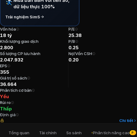
Mua bán BBH với tiền ảo,
dữ liệu thực 100%
P/E:
25,38
P/B:
0,25
Trải nghiệm SimS
EPS:
354,59
ROE:
0,97%
Vốn hóa
P/E
18 tỷ
25.38
ROA:
0,78%
Khối lượng giao dịch
P/B
Tỷ suất cổ tức:
2,22%
2.800
0.25
Số lượng CP lưu hành
Nợ/Vốn CSH
Ban lãnh đạo
CTCP Bao bì Hoàng Thạ
2.047.932
0.20
EPS
355
Trưởng Ban kiểm soát
:
Bùi Thị Dung
Giá trị sổ sách
Chủ tịch Hội đồng Quản trị
:
Nguyễn Minh Đức
36.664
Kế toán trưởng
:
Trần Thị Lương
Phân tích cơ bản
Thành viên Ban kiểm soát
:
Trần Thị Phương Dung
Yếu
Rủi ro
Thành viên Ban kiểm soát
:
Trịnh Xuân Tiến
Thấp
Định giá
Cổ đông lớn
CTCP Bao bì Hoàng Thạc
Chi tiết
Tổng quan
Tài chính
So sánh
Phân tích nâng cao
PRO
Tổng Công ty Xi măng Việt Nam
:
27,76%