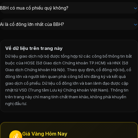
Trưởng Ban kiểm soát
:
Bùi Thị Dung
BBH có mua cổ phiếu quỹ không?
Chủ tịch Hội đồng Quản trị
:
Nguyễn Minh Đức
Kế toán trưởng
:
Trần Thị Lương
Ai là cổ đông lớn nhất của BBH?
Thành viên Ban kiểm soát
:
Trần Thị Phương Dung
Thành viên Ban kiểm soát
:
Trịnh Xuân Tiến
Về dữ liệu trên trang này
Dữ liệu giao dịch nội bộ được tổng hợp từ các công bố thông tin bắt
buộc của HOSE (Sở Giao dịch Chứng khoán TP.HCM) và HNX (Sở
Giao dịch Chứng khoán Hà Nội). Theo quy định, cổ đông nội bộ, cổ
đông lớn và người liên quan phải công bố khi đăng ký và kết quả
giao dịch cổ phiếu. Dữ liệu cổ đông lớn và ban lãnh đạo được cập
nhật từ VSD (Trung tâm Lưu ký Chứng khoán Việt Nam).
Thông tin
trên trang này chỉ mang tính chất tham khảo, không phải khuyến
nghị đầu tư.
Giá Vàng Hôm Nay
💰