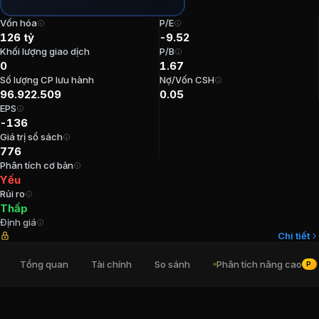
P/E:
-9,52
Vốn hóa
P/E
P/B:
1,67
126 tỷ
-9.52
EPS:
-136,49
Khối lượng giao dịch
P/B
0
1.67
ROE:
-15,31%
Số lượng CP lưu hành
Nợ/Vốn CSH
ROA:
-14,69%
96.922.509
0.05
Tỷ suất cổ tức:
0%
EPS
-136
Ban lãnh đạo
Công ty cổ phần Chứng 
Giá trị sổ sách
776
Phân tích cơ bản
Trưởng Ban kiểm soát
:
Nguyễn Quang Trung
Yếu
Chủ tịch Hội đồng Quản trị
:
Trịnh Huy Linh
Rủi ro
Tổng Giám đốc
:
Trịnh Thành Long
Thấp
Định giá
Kế toán trưởng
:
Vũ Quang Hải
Chi tiết
Thành viên Ban kiểm soát
:
Lê Trọng Quang
Tổng quan
Tài chính
So sánh
Phân tích nâng cao
PRO
Cổ đông lớn
Công ty cổ phần Chứng 
La Mỹ Phượng
:
6,03%