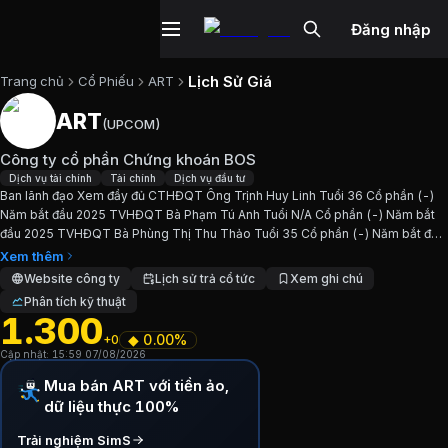
Đăng nhập
Lịch Sử Giá
Trang chủ
Cổ Phiếu
ART
ART
(
UPCOM
)
Cổ phiếu
ART
—
Công ty cổ phần Chứ
Công ty cổ phần Chứng khoán BOS
Cập nhật:
7/8/2026
.
Dịch vụ tài chính
Tài chính
Dịch vụ đầu tư
Ban lãnh đạo Xem đầy đủ CTHĐQT Ông Trịnh Huy Linh Tuổi 36 Cổ phần (-)
Năm bắt đầu 2025 TVHĐQT Bà Phạm Tú Anh Tuổi N/A Cổ phần (-) Năm bắt
Ngành:
Dịch vụ tài chính, Tài chính, Dịch vụ đầu tư
. Sàn:
UP
đầu 2025 TVHĐQT Bà Phùng Thị Thu Thảo Tuổi 35 Cổ phần (-) Năm bắt đầu
2025 TGĐ/TVHĐQT Ông Trịnh Thành Long Tuổi 34 Cổ...
Xem thêm
Giới thiệu
Công ty cổ phần Chứng kho
Website công ty
Lịch sử trả cổ tức
Xem ghi chú
Phân tích kỹ thuật
1.300
Ban lãnh đạo Xem đầy đủ CTHĐQT Ông Trịnh Huy Linh Tuổ
◆
0.00%
+0
Cập nhật:
15:59 07/08/2026
Chỉ số tài chính
ART
Mua bán ART với tiền ảo,
dữ liệu thực 100%
Giá hiện tại:
1300
VND
Trải nghiệm SimS
Vốn hóa:
126 tỷ đồng