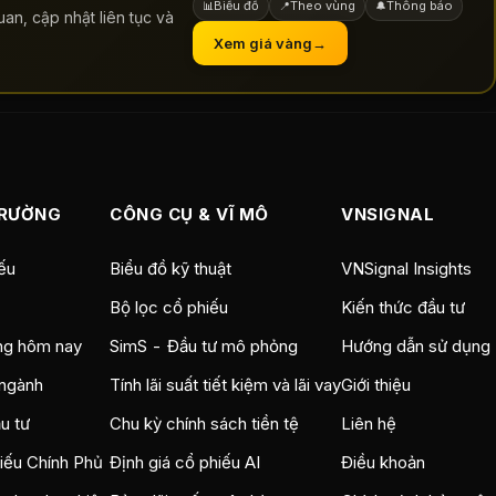
Biểu đồ
Theo vùng
Thông báo
📊
📍
🔔
an, cập nhật liên tục và
Xem giá vàng
→
TRƯỜNG
CÔNG CỤ & VĨ MÔ
VNSIGNAL
ếu
Biểu đồ kỹ thuật
VNSignal Insights
Bộ lọc cổ phiếu
Kiến thức đầu tư
ng hôm nay
SimS - Đầu tư mô phỏng
Hướng dẫn sử dụng
ngành
Tính lãi suất tiết kiệm và lãi vay
Giới thiệu
u tư
Chu kỳ chính sách tiền tệ
Liên hệ
hiếu Chính Phủ
Định giá cổ phiếu AI
Điều khoản