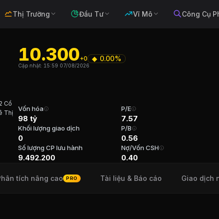
Thị Trường
Đầu Tư
Vĩ Mô
Công Cụ P
10.300
◆
0.00%
+0
ty cổ phần điện cơ Hải Phòng
Cập nhật:
15:59 07/08/2026
2 Cổ
ng nghiệp, Hàng hóa và dịch vụ công nghiệp
. Sàn:
HNX
.
Vốn hóa
P/E
ê Thị
98 tỷ
7.57
Khối lượng giao dịch
P/B
hần điện cơ Hải Phòng
0
0.56
Số lượng CP lưu hành
Nợ/Vốn CSH
nh Hải Tuổi 62 Cổ phần 2,614,181 (27.54%) Năm bắt đầ
9.492.200
0.40
Phân tích nâng cao
Tài liệu & Báo cáo
Giao dịch 
PRO