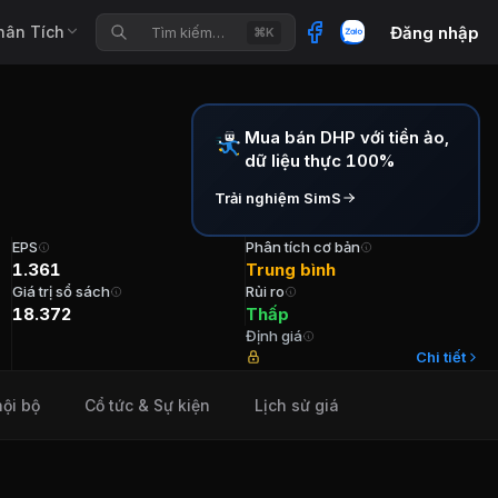
hân Tích
Đăng nhập
Tìm kiếm…
⌘K
Mua bán DHP với tiền ảo,
dữ liệu thực 100%
Trải nghiệm SimS
EPS
Phân tích cơ bản
1.361
Trung bình
Giá trị sổ sách
Rủi ro
18.372
Thấp
Định giá
u 1989 Phó CTHĐQT Bà Lê Thị Bích Huệ Tuổi 59 Cổ phần
Chi tiết
nội bộ
Cổ tức & Sự kiện
Lịch sử giá