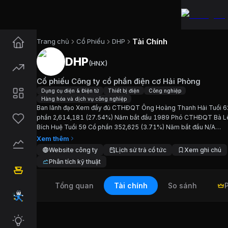
Tài Chính
Trang chủ
Cổ Phiếu
DHP
DHP
(
HNX
)
Cổ phiếu
DHP
—
Cổ phiếu Công 
Cổ phiếu Công ty cổ phần điện cơ Hải Phòng
Cập nhật:
7/8/2026
.
Dụng cụ điện & Điện tử
Thiết bị điện
Công nghiệp
Hàng hóa và dịch vụ công nghiệp
Ban lãnh đạo Xem đầy đủ CTHĐQT Ông Hoàng Thanh Hải Tuổi 6
Ngành:
Dụng cụ điện & Điện tử, Thiết bị điện, Cô
phần 2,614,181 (27.54%) Năm bắt đầu 1989 Phó CTHĐQT Bà L
Bích Huệ Tuổi 59 Cổ phần 352,625 (3.71%) Năm bắt đầu N/A
Giới thiệu
Cổ phiếu Công ty cổ p
KTT/TVHĐQT Bà Trịnh Thị Lan Phương Tuổi 55 Cổ phần 120,277
Xem thêm
(1.27%) Năm bắt đầu...
Website công ty
Lịch sử trả cổ tức
Xem ghi chú
Phân tích kỹ thuật
Ban lãnh đạo Xem đầy đủ CTHĐQT Ông Hoàng Tha
Tổng quan
Tài chính
So sánh
Chỉ số tài chính
DHP
Giá hiện tại:
10300
VND
Vốn hóa:
98 tỷ đồng