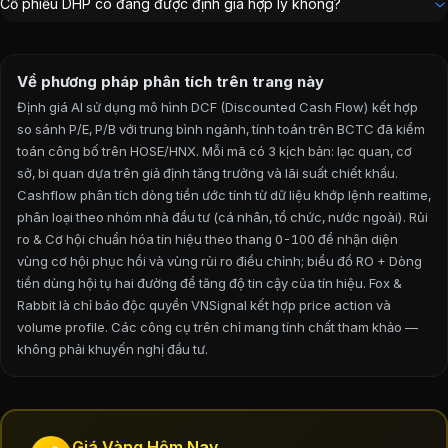
Cổ phiếu DHP có đang được định giá hợp lý không?
Về phương pháp phân tích trên trang này
Định giá AI sử dụng mô hình DCF (Discounted Cash Flow) kết hợp
so sánh P/E, P/B với trung bình ngành, tính toán trên BCTC đã kiểm
toán công bố trên HOSE/HNX. Mỗi mã có 3 kịch bản: lạc quan, cơ
sở, bi quan dựa trên giả định tăng trưởng và lãi suất chiết khấu.
Cashflow phân tích dòng tiền ước tính từ dữ liệu khớp lệnh realtime,
phân loại theo nhóm nhà đầu tư (cá nhân, tổ chức, nước ngoài). Rủi
ro & Cơ hội chuẩn hóa tín hiệu theo thang 0-100 để nhận diện
vùng cơ hội phục hồi và vùng rủi ro điều chỉnh; biểu đồ RO + Dòng
tiền dùng hội tụ hai đường để tăng độ tin cậy của tín hiệu. Fox &
Rabbit là chỉ báo độc quyền VNSignal kết hợp price action và
volume profile.
Các công cụ trên chỉ mang tính chất tham khảo —
không phải khuyến nghị đầu tư.
Giá Vàng Hôm Nay