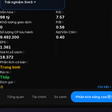
Trải nghiệm SimS
P/E:
7,57
P/B:
0,56
Vốn hóa
P/E
98 tỷ
7.57
EPS:
1.361,48
Khối lượng giao dịch
P/B
ROE:
7,37%
0
0.56
ROA:
5,45%
Số lượng CP lưu hành
Nợ/Vốn CSH
Tỷ suất cổ tức:
0%
9.492.200
0.40
EPS
Ban lãnh đạo
Cổ phiếu Công ty cổ phầ
1.361
Giá trị sổ sách
18.372
Chủ tịch Hội đồng Quản trị
:
Hoàng Thanh Hải
Phân tích cơ bản
Tổng Giám đốc
:
Mai Văn Minh
Trung bình
Rủi ro
Trưởng Ban kiểm soát
:
Trần Tuấn Linh
Thấp
Kế toán trưởng
:
Trịnh Thị Lan Phương
Định giá
Thành viên Ban kiểm soát
:
Bùi Thị Huệ
Chi tiết
Cổ đông lớn
Cổ phiếu Công ty cổ phần
Tổng quan
Tài chính
So sánh
Phân tích nâng cao
PR
Hoàng Thanh Hải
:
27,54%