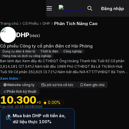
Đăng nhập
Phân Tích Nâng Cao
Trang chủ
Cổ Phiếu
DHP
DHP
(
HNX
)
Cổ phiếu
DHP
—
Cổ phiếu Công ty cổ 
Cổ phiếu Công ty cổ phần điện cơ Hải Phòng
Cập nhật:
6/8/2026
.
Dụng cụ điện & Điện tử
Thiết bị điện
Công nghiệp
Hàng hóa và dịch vụ công nghiệp
Ban lãnh đạo Xem đầy đủ CTHĐQT Ông Hoàng Thanh Hải Tuổi 62 Cổ phần
Ngành:
Dụng cụ điện & Điện tử, Thiết bị điện, Công nghiệp,
2,614,181 (27.54%) Năm bắt đầu 1989 Phó CTHĐQT Bà Lê Thị Bích Huệ
Tuổi 59 Cổ phần 352,625 (3.71%) Năm bắt đầu N/A KTT/TVHĐQT Bà Trịnh
Giới thiệu
Cổ phiếu Công ty cổ phần đi
Thị Lan Phương Tuổi 55 Cổ phần 120,277 (1.27%) Năm bắt đầu...
Xem thêm
Website công ty
Lịch sử trả cổ tức
Xem ghi chú
Phân tích kỹ thuật
Ban lãnh đạo Xem đầy đủ CTHĐQT Ông Hoàng Thanh Hải T
10.300
◆
0.00%
+0
Chỉ số tài chính
DHP
Cập nhật:
15:59 06/08/2026
Mua bán DHP với tiền ảo,
Giá hiện tại:
10300
VND
dữ liệu thực 100%
Vốn hóa:
98 tỷ đồng