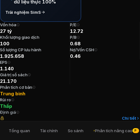
dữ liệu thực 100%
P/E:
12,72
Trải nghiệm SimS
P/B:
0,68
EPS:
1.140,08
Vốn hóa
P/E
ROE:
5,3%
27 tỷ
12.72
ROA:
4,08%
Khối lượng giao dịch
P/B
100
0.68
Tỷ suất cổ tức:
0%
Số lượng CP lưu hành
Nợ/Vốn CSH
1.925.658
0.46
Ban lãnh đạo
Cổ phiếu CTCP Sách giáo
EPS
1.140
Giá trị sổ sách
Kế toán trưởng
:
Nguyễn Thị Minh Tâm
21.170
Chủ tịch Hội đồng Quản trị
:
Ông Thừa Phú
Phân tích cơ bản
Trưởng Ban kiểm soát
:
Đặng Công Đức
Trung bình
Thành viên Ban kiểm soát
:
Nguyễn Vũ Thanh Bình
Rủi ro
Thành viên Ban kiểm soát
:
Trần Đảm Nhiệm
Thấp
Định giá
Chi tiết
Cổ đông lớn
Cổ phiếu CTCP Sách giáo 
Tổng quan
Tài chính
So sánh
Phân tích nâng cao
PRO
Công ty TNHH MTV Nhà Xuất Bản Giáo Dục Việt Nam