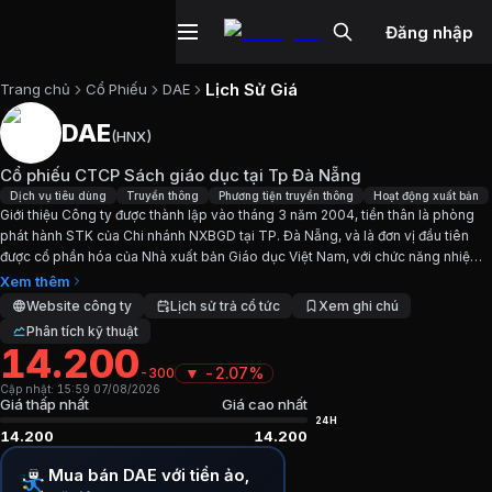
Đăng nhập
Lịch Sử Giá
Trang chủ
Cổ Phiếu
DAE
DAE
(
HNX
)
Cổ phiếu
DAE
—
Cổ phiếu CTCP Sách g
Cổ phiếu CTCP Sách giáo dục tại Tp Đà Nẵng
Cập nhật:
7/8/2026
.
Dịch vụ tiêu dùng
Truyền thông
Phương tiện truyền thông
Hoạt động xuất bản
Giới thiệu Công ty được thành lập vào tháng 3 năm 2004, tiền thân là phòng
phát hành STK của Chi nhánh NXBGD tại TP. Đà Nẵng, và là đơn vị đầu tiên
Ngành:
Dịch vụ tiêu dùng, Truyền thông, Phương tiện truyề
được cổ phần hóa của Nhà xuất bản Giáo dục Việt Nam, với chức năng nhiệm
vụ: Liên kết xuất bản, in và phát hành...
Xem thêm
Giới thiệu
Cổ phiếu CTCP Sách giáo dụ
Website công ty
Lịch sử trả cổ tức
Xem ghi chú
Phân tích kỹ thuật
14.200
Giới thiệu Công ty được thành lập vào tháng 3 năm 2004, ti
▼
-2.07%
-300
Cập nhật:
15:59 07/08/2026
Chỉ số tài chính
DAE
Giá thấp nhất
Giá cao nhất
24H
14.200
14.200
Giá hiện tại:
14200
VND
Mua bán DAE với tiền ảo,
Vốn hóa:
27 tỷ đồng