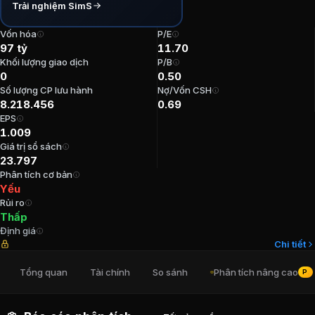
Trải nghiệm SimS
P/E:
11,7
P/B:
0,5
Vốn hóa
P/E
97 tỷ
11.70
EPS:
1.008,84
Khối lượng giao dịch
P/B
ROE:
4,24%
0
0.50
ROA:
2,36%
Số lượng CP lưu hành
Nợ/Vốn CSH
Tỷ suất cổ tức:
3,39%
8.218.456
0.69
EPS
Ban lãnh đạo
Cổ phiếu Công ty Cổ phầ
1.009
Giá trị sổ sách
23.797
Kế toán trưởng
:
Hồ Thị Tuyền
Phân tích cơ bản
Trưởng Ban kiểm soát
:
Nguyễn Minh Hiền
Yếu
Rủi ro
Tổng Giám đốc
:
Phạm Văn Đan Duy
Thấp
Chủ tịch Hội đồng Quản trị
:
Trần Thị Kim Huệ
Định giá
Thành viên Ban kiểm soát
:
Huỳnh Đỗ Trà My
Chi tiết
Cổ đông lớn
Cổ phiếu Công ty Cổ phần
Tổng quan
Tài chính
So sánh
Phân tích nâng cao
PRO
Lê Thành Nhơn
:
23,66%