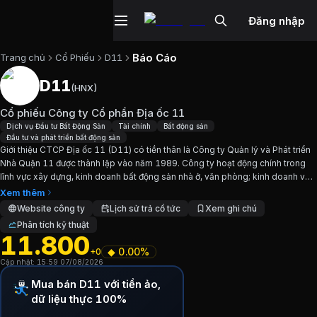
Đăng nhập
Báo Cáo
Trang chủ
Cổ Phiếu
D11
D11
(
HNX
)
Cổ phiếu
D11
—
Cổ phiếu Công ty Cổ 
Cổ phiếu Công ty Cổ phần Địa ốc 11
Cập nhật:
7/8/2026
.
Dịch vụ Đầu tư Bất Động Sản
Tài chính
Bất động sản
Đầu tư và phát triển bất động sản
Giới thiệu CTCP Địa ốc 11 (D11) có tiền thân là Công ty Quản lý và Phát triển
Ngành:
Dịch vụ Đầu tư Bất Động Sản, Tài chính, Bất động sả
Nhà Quận 11 được thành lập vào năm 1989. Công ty hoạt động chính trong
lĩnh vực xây dựng, kinh doanh bất động sản nhà ở, văn phòng; kinh doanh vật
Giới thiệu
Cổ phiếu Công ty Cổ phần Đ
liệu, máy móc thiết bị xây dựng....
Xem thêm
Website công ty
Lịch sử trả cổ tức
Xem ghi chú
Phân tích kỹ thuật
Giới thiệu CTCP Địa ốc 11 (D11) có tiền thân là Công ty 
11.800
◆
0.00%
+0
Chỉ số tài chính
D11
Cập nhật:
15:59 07/08/2026
Mua bán D11 với tiền ảo,
Giá hiện tại:
11800
VND
dữ liệu thực 100%
Vốn hóa:
97 tỷ đồng