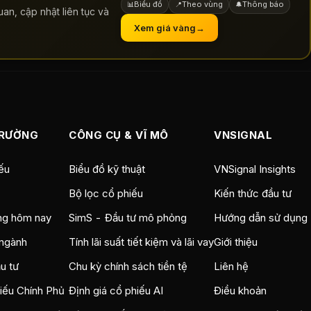
Biểu đồ
Theo vùng
Thông báo
📊
📍
🔔
an, cập nhật liên tục và
Xem giá vàng
→
TRƯỜNG
CÔNG CỤ & VĨ MÔ
VNSIGNAL
ếu
Biểu đồ kỹ thuật
VNSignal Insights
Bộ lọc cổ phiếu
Kiến thức đầu tư
ng hôm nay
SimS - Đầu tư mô phỏng
Hướng dẫn sử dụng
ngành
Tính lãi suất tiết kiệm và lãi vay
Giới thiệu
u tư
Chu kỳ chính sách tiền tệ
Liên hệ
hiếu Chính Phủ
Định giá cổ phiếu AI
Điều khoản