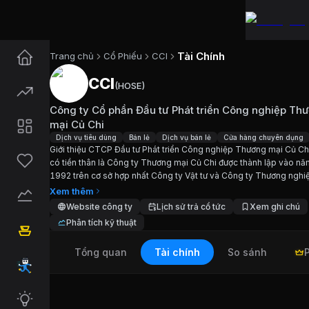
Tài Chính
Trang chủ
Cổ Phiếu
CCI
CCI
(
HOSE
)
Cổ phiếu
CCI
—
Công ty Cổ phần
Công ty Cổ phần Đầu tư Phát triển Công nghiệp Th
Cập nhật:
7/8/2026
.
mại Củ Chi
Dịch vụ tiêu dùng
Bán lẻ
Dịch vụ bán lẻ
Cửa hàng chuyên dụng
Giới thiệu CTCP Đầu tư Phát triển Công nghiệp Thương mại Củ Ch
Ngành:
Dịch vụ tiêu dùng, Bán lẻ, Dịch vụ bán lẻ
có tiền thân là Công ty Thương mại Củ Chi được thành lập vào n
1992 trên cơ sở hợp nhất Công ty Vật tư và Công ty Thương nghi
Giới thiệu
Công ty Cổ phần Đầu t
Tổng hợp. Hoạt động kinh doanh chính của CCI là đầu tư xây...
Xem thêm
Website công ty
Lịch sử trả cổ tức
Xem ghi chú
Giới thiệu CTCP Đầu tư Phát triển Công nghiệp Th
Phân tích kỹ thuật
Tổng quan
Tài chính
So sánh
Chỉ số tài chính
CCI
Giá hiện tại:
15700
VND
Vốn hóa:
367 tỷ đồng