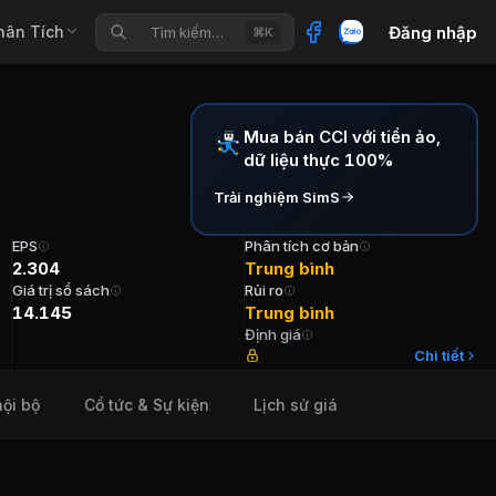
hân Tích
Đăng nhập
Tìm kiếm…
⌘K
Mua bán CCI với tiền ảo,
g mại Củ Chi
dữ liệu thực 100%
Trải nghiệm SimS
EPS
Phân tích cơ bản
2.304
Trung bình
Giá trị sổ sách
Rủi ro
Củ Chi
14.145
Trung bình
Định giá
 Chi được thành lập vào năm 1992 trên cơ sở hợp nhất Công 
Chi tiết
nội bộ
Cổ tức & Sự kiện
Lịch sử giá