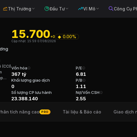
Thị Trường
Đầu Tư
Vĩ Mô
Công Cụ P
15.700
◆
0.00%
+0
 Đầu tư Phát triển Công nghiệp Thươn
Cập nhật:
15:59 07/08/2026
ương
i (CCI)
, Cửa hàng chuyên dụng
. Sàn:
HOSE
.
Vốn hóa
P/E
ăm
367 tỷ
6.81
ệp
Khối lượng giao dịch
P/B
ư Phát triển Công nghiệp Thương mại 
0
1.11
Số lượng CP lưu hành
Nợ/Vốn CSH
ương mại Củ Chi (CCI) có tiền thân là Công ty Thương mại Củ
23.388.140
2.55
Phân tích nâng cao
Tài liệu & Báo cáo
Giao dịch 
PRO