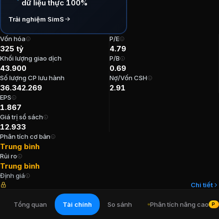
dữ liệu thực 100%
P/E:
4,79
Trải nghiệm SimS
P/B:
0,69
EPS:
1.866,79
Vốn hóa
P/E
ROE:
14,4%
325 tỷ
4.79
ROA:
3,92%
Khối lượng giao dịch
P/B
43.900
0.69
Tỷ suất cổ tức:
11,17%
Số lượng CP lưu hành
Nợ/Vốn CSH
36.342.269
2.91
Ban lãnh đạo
Công ty Cổ phần Xây dự
EPS
1.867
Giá trị sổ sách
Tổng Giám đốc
:
Dương Minh Quang
12.933
Kế toán trưởng
:
Hồ Đình Phong
Phân tích cơ bản
Chủ tịch Hội đồng Quản trị
:
Nguyễn Lương Am
Trung bình
Chủ tịch Hội đồng Quản trị
:
Phạm Nam Phong
Rủi ro
Phó Tổng Giám đốc
:
Cao Thanh Tuấn
Trung bình
Định giá
Chi tiết
Cổ đông lớn
Công ty Cổ phần Xây dựn
Tổng quan
Tài chính
So sánh
Phân tích nâng cao
PR
Công ty TNHH VPInvest
:
24,95%