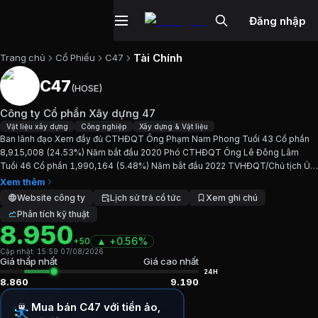
Đăng nhập
Tài Chính
Trang chủ
Cổ Phiếu
C47
C47
(
HOSE
)
Cổ phiếu
C47
—
Công ty Cổ phần Xây
Công ty Cổ phần Xây dựng 47
Cập nhật:
7/8/2026
.
Vật liệu xây dựng
Công nghiệp
Xây dựng & Vật liệu
Ban lãnh đạo Xem đầy đủ CTHĐQT Ông Phạm Nam Phong Tuổi 43 Cổ phần
8,915,008 (24.53%) Năm bắt đầu 2020 Phó CTHĐQT Ông Lê Đông Lâm
Ngành:
Vật liệu xây dựng, Công nghiệp, Xây dựng & Vật liệu
.
Tuổi 46 Cổ phần 1,990,164 (5.48%) Năm bắt đầu 2022 TVHĐQT/Chủ tịch Ủy
ban Kiểm toán Bà Chu Thị Tú Anh Tuổi 35 Cổ phần 22 (0.00%)...
Xem thêm
Giới thiệu
Công ty Cổ phần Xây dựng 
Website công ty
Lịch sử trả cổ tức
Xem ghi chú
Phân tích kỹ thuật
8.950
Ban lãnh đạo Xem đầy đủ CTHĐQT Ông Phạm Nam Phong Tu
▲
+
0.56%
+50
Cập nhật:
15:59 07/08/2026
Chỉ số tài chính
C47
Giá thấp nhất
Giá cao nhất
24H
8.860
9.190
Giá hiện tại:
8950
VND
Mua bán C47 với tiền ảo,
Vốn hóa:
325 tỷ đồng