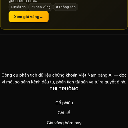
giá nhanh nhất.
Biểu đồ
Theo vùng
Thông báo
📊
📍
🔔
Xem giá vàng
→
Công cụ phân tích dữ liệu chứng khoán Việt Nam bằng AI — đọc
vĩ mô, so sánh kênh đầu tư, phân tích tài sản và tự ra quyết định.
THỊ TRƯỜNG
Cổ phiếu
Chỉ số
Giá vàng hôm nay