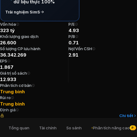
dữ liệu thực 100%
P/E:
4,93
Trải nghiệm SimS
P/B:
0,71
EPS:
1.866,79
Vốn hóa
P/E
ROE:
14,4%
323 tỷ
4.93
ROA:
3,92%
Khối lượng giao dịch
P/B
26.600
0.71
Tỷ suất cổ tức:
10,87%
Số lượng CP lưu hành
Nợ/Vốn CSH
36.342.269
2.91
Ban lãnh đạo
Công ty Cổ phần Xây dự
EPS
1.867
Giá trị sổ sách
Tổng Giám đốc
:
Dương Minh Quang
12.933
Kế toán trưởng
:
Hồ Đình Phong
Phân tích cơ bản
Chủ tịch Hội đồng Quản trị
:
Nguyễn Lương Am
Trung bình
Chủ tịch Hội đồng Quản trị
:
Phạm Nam Phong
Rủi ro
Phó Tổng Giám đốc
:
Cao Thanh Tuấn
Trung bình
Định giá
Chi tiết
Cổ đông lớn
Công ty Cổ phần Xây dựn
Tổng quan
Tài chính
So sánh
Phân tích nâng cao
PRO
Công ty TNHH VPInvest
:
24,95%