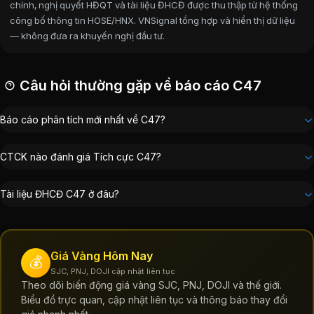
chính, nghị quyết HĐQT và tài liệu ĐHCĐ được thu thập từ hệ thống
công bố thông tin HOSE/HNX. VNSignal tổng hợp và hiển thị dữ liệu
— không đưa ra khuyến nghị đầu tư.
Câu hỏi thường gặp về báo cáo C47
Báo cáo phân tích mới nhất về C47?
CTCK nào đánh giá Tích cực C47?
Tài liệu ĐHCĐ C47 ở đâu?
Giá Vàng Hôm Nay
💰
SJC, PNJ, DOJI cập nhật liên tục
Theo dõi biến động giá vàng SJC, PNJ, DOJI và thế giới.
Biểu đồ trực quan, cập nhật liên tục và thông báo thay đổi