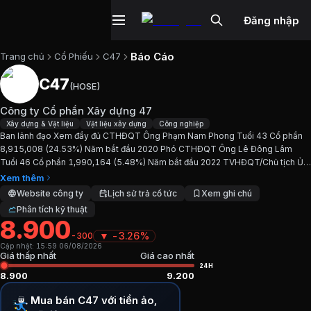
Đăng nhập
Báo Cáo
Trang chủ
Cổ Phiếu
C47
C47
(
HOSE
)
Cổ phiếu
C47
—
Công ty Cổ phần Xây
Công ty Cổ phần Xây dựng 47
Cập nhật:
6/8/2026
.
Xây dựng & Vật liệu
Vật liệu xây dựng
Công nghiệp
Ban lãnh đạo Xem đầy đủ CTHĐQT Ông Phạm Nam Phong Tuổi 43 Cổ phần
8,915,008 (24.53%) Năm bắt đầu 2020 Phó CTHĐQT Ông Lê Đông Lâm
Ngành:
Xây dựng & Vật liệu, Vật liệu xây dựng, Công nghiệp
.
Tuổi 46 Cổ phần 1,990,164 (5.48%) Năm bắt đầu 2022 TVHĐQT/Chủ tịch Ủy
ban Kiểm toán Bà Chu Thị Tú Anh Tuổi 35 Cổ phần 22 (0.00%)...
Xem thêm
Giới thiệu
Công ty Cổ phần Xây dựng 
Website công ty
Lịch sử trả cổ tức
Xem ghi chú
Phân tích kỹ thuật
8.900
Ban lãnh đạo Xem đầy đủ CTHĐQT Ông Phạm Nam Phong Tu
▼
-3.26%
-300
Cập nhật:
15:59 06/08/2026
Chỉ số tài chính
C47
Giá thấp nhất
Giá cao nhất
24H
8.900
9.200
Giá hiện tại:
8900
VND
Mua bán C47 với tiền ảo,
Vốn hóa:
323 tỷ đồng