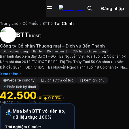
Đăng nhập
Tài Chính
Trang chủ
Cổ Phiếu
BTT
BTT
(
HOSE
)
Cổ phiếu
BTT
—
Công ty Cổ phần Thươ
Công ty Cổ phần Thương mại – Dịch vụ Bến Thành
Cập nhật:
6/8/2026
.
Dịch vụ tiêu dùng
Bán lẻ
Dịch vụ bán lẻ
Cửa hàng chuyên dụng
Ban lãnh đạo Xem đầy đủ CTHĐQT Bà Nguyễn Việt Hòa Tuổi 51 Cổ phần (-)
Năm bắt đầu 2011 TVHĐQT Bà Bùi Thị Thu Thủy Tuổi 50 Cổ phần (-) Năm
Ngành:
Dịch vụ tiêu dùng, Bán lẻ, Dịch vụ bán lẻ, Cửa hàn
bắt đầu 2024 TGĐ/TVHĐQT Bà Nguyễn Ngọc Hạnh Tuổi 48 Cổ phần (-) Năm
bắt đầu 2024 TVHĐQT Bà Trương Nguyễn Thiên Kim Tuổi...
Xem thêm
Giới thiệu
Công ty Cổ phần Thương mại
Website công ty
Lịch sử trả cổ tức
Xem ghi chú
Phân tích kỹ thuật
42.500
Ban lãnh đạo Xem đầy đủ CTHĐQT Bà Nguyễn Việt Hòa Tu
◆
0.00%
+0
Cập nhật:
15:59 06/08/2026
Chỉ số tài chính
BTT
Mua bán BTT với tiền ảo,
dữ liệu thực 100%
Giá hiện tại:
42500
VND
Trải nghiệm SimS
Vốn hóa:
574 tỷ đồng