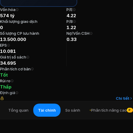
P/E:
4,22
Vốn hóa
P/E
P/B:
1,22
574 tỷ
4.22
EPS:
10.080,78
Khối lượng giao dịch
P/B
0
1.22
ROE:
31%
Số lượng CP lưu hành
Nợ/Vốn CSH
ROA:
23,55%
13.500.000
0.33
Tỷ suất cổ tức:
0%
EPS
10.081
Ban lãnh đạo
Công ty Cổ phần Thương 
Giá trị sổ sách
34.695
Phân tích cơ bản
Kế toán trưởng
:
Nguyễn Thanh Nhựt
Tốt
Tổng Giám đốc
:
Nguyễn Việt Hòa
Rủi ro
Phó Tổng Giám đốc
:
Bùi Quang Sơn
Thấp
Định giá
Thành viên Ban kiểm soát
:
Khoa Năng Quang
Chi tiết
Thành viên Ban kiểm soát
:
Lê Thị Quỳnh Nhi
Tổng quan
Tài chính
So sánh
Phân tích nâng cao
PR
Cổ đông lớn
Công ty Cổ phần Thương 
Tổng Công ty Bến Thành - TNHH MTV
:
41,39%