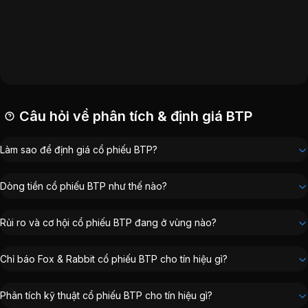
P/B:
0.41
EPS:
1.078
VND
ROE:
6,01%
Vốn hóa:
448 tỷ đồng
Câu hỏi về phân tích & định giá BTP
Làm sao để định giá cổ phiếu BTP?
Dòng tiền cổ phiếu BTP như thế nào?
Rủi ro và cơ hội cổ phiếu BTP đang ở vùng nào?
Chỉ báo Fox & Rabbit cổ phiếu BTP cho tín hiệu gì?
Phân tích kỹ thuật cổ phiếu BTP cho tín hiệu gì?