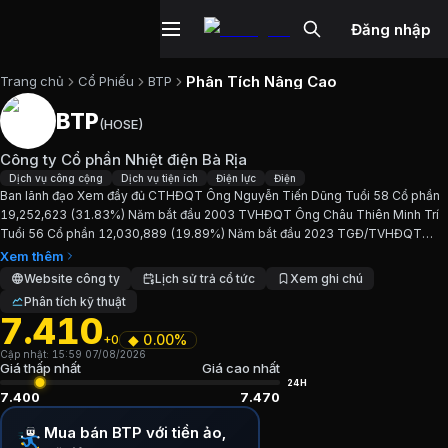
Đăng nhập
Phân Tích Nâng Cao
Trang chủ
Cổ Phiếu
BTP
BTP
(
HOSE
)
Cổ phiếu
BTP
—
Công ty Cổ phần Nhiệt
Công ty Cổ phần Nhiệt điện Bà Rịa
Cập nhật:
7/8/2026
.
Dịch vụ công cộng
Dịch vụ tiện ích
Điện lực
Điện
Ban lãnh đạo Xem đầy đủ CTHĐQT Ông Nguyễn Tiến Dũng Tuổi 58 Cổ phần
19,252,623 (31.83%) Năm bắt đầu 2003 TVHĐQT Ông Châu Thiên Minh Trí
Ngành:
Dịch vụ công cộng, Dịch vụ tiện ích, Điện lực, Điện
.
Tuổi 56 Cổ phần 12,030,889 (19.89%) Năm bắt đầu 2023 TGĐ/TVHĐQT
Ông Lê Văn Huy Tuổi 56 Cổ phần 12,030,889 (19.89%) Năm bắt...
Xem thêm
Giới thiệu
Công ty Cổ phần Nhiệt điện 
Website công ty
Lịch sử trả cổ tức
Xem ghi chú
Phân tích kỹ thuật
7.410
Ban lãnh đạo Xem đầy đủ CTHĐQT Ông Nguyễn Tiến Dũng T
◆
0.00%
+0
Cập nhật:
15:59 07/08/2026
Chỉ số tài chính
BTP
Giá thấp nhất
Giá cao nhất
24H
7.400
7.470
Giá hiện tại:
7410
VND
Mua bán BTP với tiền ảo,
Vốn hóa:
448 tỷ đồng