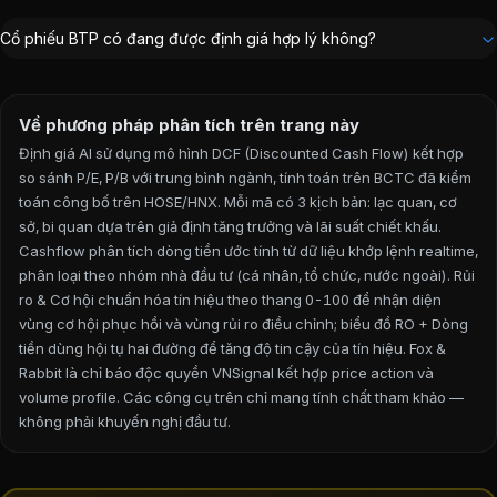
Cổ phiếu BTP có đang được định giá hợp lý không?
Về phương pháp phân tích trên trang này
Định giá AI sử dụng mô hình DCF (Discounted Cash Flow) kết hợp
so sánh P/E, P/B với trung bình ngành, tính toán trên BCTC đã kiểm
toán công bố trên HOSE/HNX. Mỗi mã có 3 kịch bản: lạc quan, cơ
sở, bi quan dựa trên giả định tăng trưởng và lãi suất chiết khấu.
Cashflow phân tích dòng tiền ước tính từ dữ liệu khớp lệnh realtime,
phân loại theo nhóm nhà đầu tư (cá nhân, tổ chức, nước ngoài). Rủi
ro & Cơ hội chuẩn hóa tín hiệu theo thang 0-100 để nhận diện
vùng cơ hội phục hồi và vùng rủi ro điều chỉnh; biểu đồ RO + Dòng
tiền dùng hội tụ hai đường để tăng độ tin cậy của tín hiệu. Fox &
Rabbit là chỉ báo độc quyền VNSignal kết hợp price action và
volume profile.
Các công cụ trên chỉ mang tính chất tham khảo —
không phải khuyến nghị đầu tư.