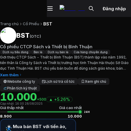
Đăng nhập
BST
Trang chủ
Cổ Phiếu
BST
(
OTC
)
Cổ phiếu
BST
—
Cổ phiếu CTCP Sách v
Cổ phiếu CTCP Sách và Thiết bị Bình Thuận
Cập nhật:
28/8/2025
.
Dịch vụ tiêu dùng
Bán lẻ
Dịch vụ bán lẻ
Cửa hàng chuyên dụng
Giới thiệu CTCP Sách - Thiết bị Bình Thuận (BST) thành lập vào năm 1992,
tiền thân là Công ty Sách và Thiết bị trường học tỉnh Thuận Hải thuộc Sở Giáo
Ngành:
Dịch vụ tiêu dùng, Bán lẻ, Dịch vụ bán lẻ, Cửa hàn
dục Tỉnh Thuận Hải. BST chủ yếu bán buôn đồ dùng sách giáo khoa; bán
buôn và sản xuất các thiết bị giáo dục,...
Xem thêm
Giới thiệu
Cổ phiếu CTCP Sách và Thiết
Website công ty
Lịch sử trả cổ tức
Xem ghi chú
Phân tích kỹ thuật
10.000
Giới thiệu CTCP Sách - Thiết bị Bình Thuận (BST) thành lập
▲
+
5.26%
+500
Cập nhật:
16:00 28/08/2025
Chỉ số tài chính
BST
Giá thấp nhất
Giá cao nhất
24H
8.900
10.000
Giá hiện tại:
10000
VND
Mua bán BST với tiền ảo,
Vốn hóa:
11 tỷ đồng