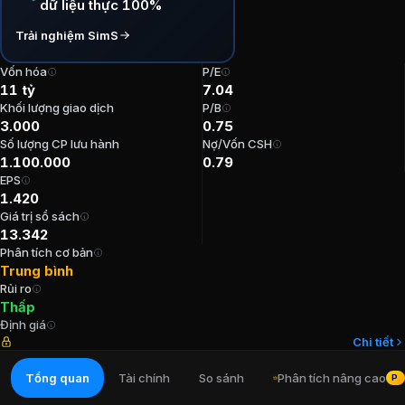
dữ liệu thực 100%
P/E:
7,04
Trải nghiệm SimS
P/B:
0,75
EPS:
1.419,92
Vốn hóa
P/E
ROE:
10,45%
11 tỷ
7.04
ROA:
6,27%
Khối lượng giao dịch
P/B
3.000
0.75
Tỷ suất cổ tức:
10%
Số lượng CP lưu hành
Nợ/Vốn CSH
1.100.000
0.79
Ban lãnh đạo
Cổ phiếu CTCP Sách và T
EPS
1.420
Giá trị sổ sách
Kế toán trưởng
:
Nguyễn Khoa Tuyển
13.342
Chủ tịch Hội đồng Quản trị
:
Vũ Bùi Biển
Phân tích cơ bản
Trưởng Ban kiểm soát
:
Đỗ Huy Kiên
Trung bình
Thành viên Ban kiểm soát
:
Nguyễn Vũ Công Minh
Rủi ro
Thành viên Ban kiểm soát
:
Vương Trí Thịnh
Thấp
Định giá
Chi tiết
Cổ đông lớn
Cổ phiếu CTCP Sách và Th
Tổng quan
Tài chính
So sánh
Phân tích nâng cao
PR
Công ty TNHH MTV Nhà Xuất Bản Giáo Dục Việt Nam