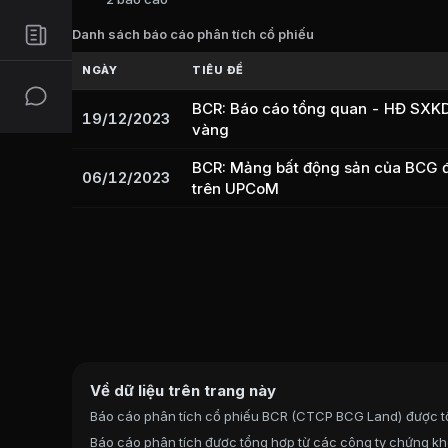
Báo cáo phân tích và tài liệu
BC
P/E:
1,83
Danh sách báo cáo phân tích cổ phiếu
P/B:
0,09
Tổng hợp báo cáo phân tích cổ phiếu
BCR
(
CTCP
EPS:
546,86
NGÀY
TIÊU ĐỀ
ROE:
5,13%
BCR: Báo cáo tổng quan - HĐ SXKD
ROA:
2,05%
19/12/2023
vàng
Tỷ suất cổ tức:
0%
BCR: Mảng bất động sản của BCG đ
06/12/2023
Ban lãnh đạo
CTCP BCG Land
trên UPCoM
Tổng Giám đốc
:
Nguyễn Hoàng Tiến
Chủ tịch Hội đồng Quản trị
:
Tan Bo Quan An
Trưởng Ban kiểm soát
:
Đồng Hải Hà
Thành viên Ban kiểm soát
:
Hoàng Quốc Tru
Thành viên Ban kiểm soát
:
Nguyễn Viết Cươ
Cổ đông lớn
CTCP BCG Land
Về dữ liệu trên trang này
Báo cáo phân tích cổ phiếu BCR (CTCP BCG Land) được t
Công ty Cổ phần Tập đoàn Bamboo Capital
:
Báo cáo phân tích được tổng hợp từ các công ty chứng kh