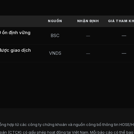
R
(
CTCP BCG Land
)
 BCG Land
) trên sàn
UPCOM
từ các công ty chứng khoán hàn
NGUỒN
NHẬN ĐỊNH
GIÁ THAM K
 ổn định vững
BSC
—
—
ược giao dịch
VNDS
—
—
dy
ng
ng
ổng hợp từ các công ty chứng khoán và nguồn công bố thông tin HOSE/
62,1%
oán (CTCK) có giấy phép hoạt động tại Việt Nam. Mỗi báo cáo có thể bao