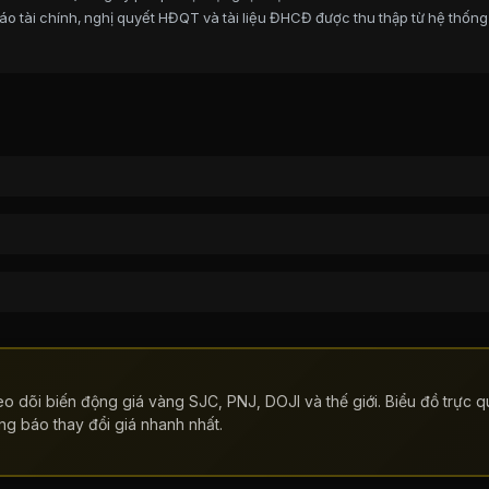
:
9,43%
o tài chính, nghị quyết HĐQT và tài liệu ĐHCĐ được thu thập từ hệ thống
,33%
o dõi biến động giá vàng SJC, PNJ, DOJI và thế giới. Biểu đồ trực qu
ng báo thay đổi giá nhanh nhất.