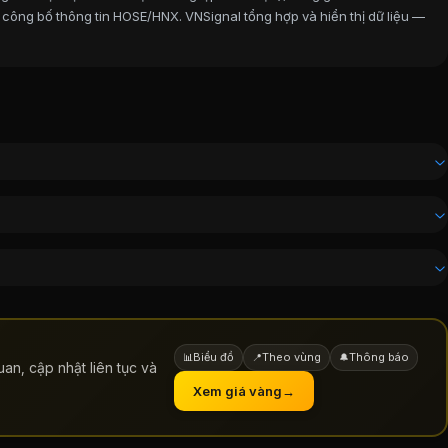
 công bố thông tin HOSE/HNX. VNSignal tổng hợp và hiển thị dữ liệu —
Biểu đồ
Theo vùng
Thông báo
📊
📍
🔔
an, cập nhật liên tục và
Xem giá vàng
→