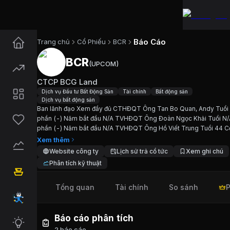
Báo Cáo
Trang chủ
Cổ Phiếu
BCR
BCR
(
UPCOM
)
Cổ phiếu
BCR
—
CTCP BCG Lan
CTCP BCG Land
Cập nhật:
7/8/2026
.
Dịch vụ Đầu tư Bất Động Sản
Tài chính
Bất động sản
Dịch vụ bất động sản
Ban lãnh đạo Xem đầy đủ CTHĐQT Ông Tan Bo Quan, Andy Tuổi
Ngành:
Dịch vụ Đầu tư Bất Động Sản, Tài chính, B
phần (-) Năm bắt đầu N/A TVHĐQT Ông Đoàn Ngọc Khải Tuổi N/
phần (-) Năm bắt đầu N/A TVHĐQT Ông Hồ Viết Trung Tuổi 44 C
Giới thiệu
CTCP BCG Land
(-) Năm bắt đầu N/A TGĐ/TVHĐQT Ông Nguyễn Hoàng Tiến Tuổ
Xem thêm
Cổ...
Website công ty
Lịch sử trả cổ tức
Xem ghi chú
Phân tích kỹ thuật
Ban lãnh đạo Xem đầy đủ CTHĐQT Ông Tan Bo Qu
Tổng quan
Tài chính
So sánh
P
Chỉ số tài chính
BCR
Giá hiện tại:
1000
VND
Báo cáo phân tích
Vốn hóa:
474 tỷ đồng
2 báo cáo