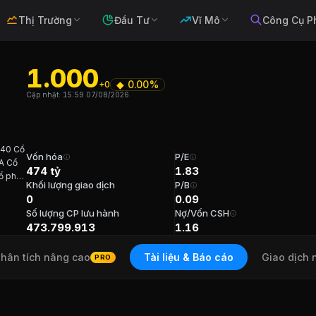
Thị Trường
Đầu Tư
Vĩ Mô
Công Cụ P
1.000
◆
0.00%
+0
d
Cập nhật:
15:59 07/08/2026
 40 Cổ
ất động sản, Dịch vụ bất động sản
. Sàn:
UPCOM
.
Vốn hóa
P/E
A Cổ
474 tỷ
1.83
ổ phần
Khối lượng giao dịch
P/B
i 56
0
0.09
Số lượng CP lưu hành
Nợ/Vốn CSH
an, Andy Tuổi 40 Cổ phần (-) Năm bắt đầu N/A TVHĐQT Ô
473.799.913
1.16
hân tích nâng cao
Tài liệu & Báo cáo
Giao dịch 
PRO