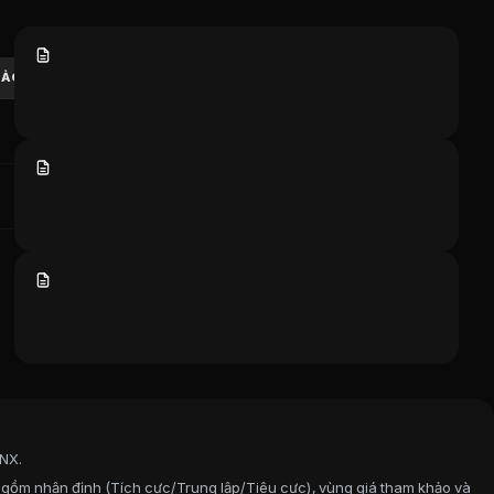
g đầu Việt Nam. Bao gồm phân loại đánh giá của CTCK, vùng
HẢO
TẢI VỀ
HNX.
 gồm nhận định (Tích cực/Trung lập/Tiêu cực), vùng giá tham khảo và