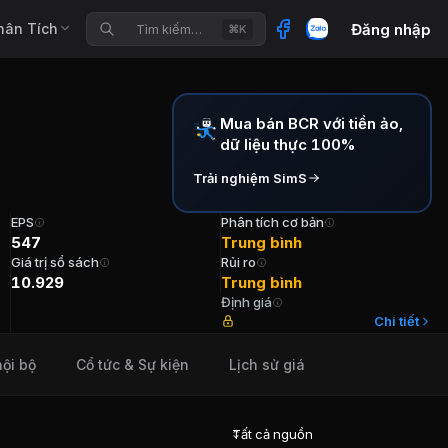
hân Tích
Đăng nhập
Tìm kiếm…
⌘K
Mua bán BCR với tiền ảo,
dữ liệu thực 100%
Trải nghiệm SimS
EPS
Phân tích cơ bản
547
Trung bình
Giá trị sổ sách
Rủi ro
10.929
Trung bình
Định giá
ng Đoàn Ngọc Khải Tuổi N/A Cổ phần (-) Năm bắt đầu N/
Chi tiết
nội bộ
Cổ tức & Sự kiện
Lịch sử giá