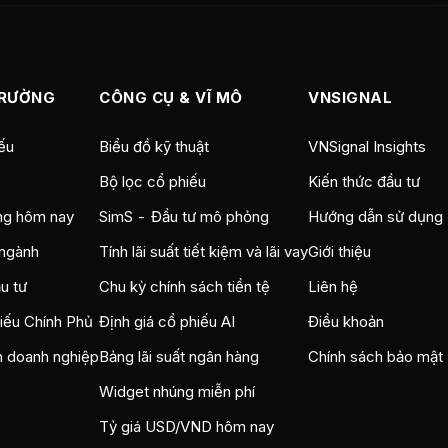
TRƯỜNG
CÔNG CỤ & VĨ MÔ
VNSIGNAL
ếu
Biểu đồ kỹ thuật
VNSignal Insights
Bộ lọc cổ phiếu
Kiến thức đầu tư
ng hôm nay
SimS - Đầu tư mô phỏng
Hướng dẫn sử dụng
ngành
Tính lãi suất tiết kiệm và lãi vay
Giới thiệu
u tư
Chu kỳ chính sách tiền tệ
Liên hệ
hiếu Chính Phủ
Định giá cổ phiếu AI
Điều khoản
n doanh nghiệp
Bảng lãi suất ngân hàng
Chính sách bảo mật
Widget nhúng miễn phí
Tỷ giá USD/VND hôm nay