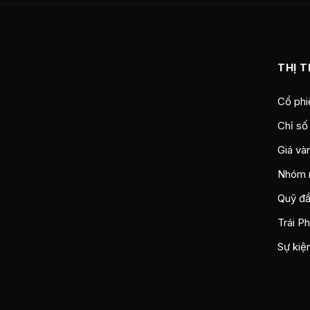
THỊ 
Cổ phi
Chỉ số
Giá và
Nhóm 
Quỹ đầ
Trái P
Sự kiệ