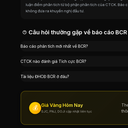
Công ty cổ phần Tập đoàn Xây dựng Tracodi
luận điểm phân tích từ bộ phận phân tích của CTCK. Báo cá
không đưa ra khuyến nghị đầu tư.
Nguyễn Xuân Lan
:
0,43%
Nguyễn Khánh Duy
:
0,42%
Công ty Cổ phần Đầu tư và Dịch vụ Helios
:
0
Câu hỏi thường gặp về báo cáo BCR
Báo cáo phân tích mới nhất về BCR?
CTCK nào đánh giá Tích cực BCR?
Tài liệu ĐHCĐ BCR ở đâu?
Giá Vàng Hôm Nay
The
💰
thô
SJC, PNJ, DOJI cập nhật liên tục