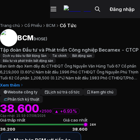
Đăng nhập
Cổ Tức
Trang chủ
Cổ Phiếu
BCM
BCM
(
HOSE
)
Cổ phiếu
BCM
—
Tập đoàn Đầu tư và 
Tập đoàn Đầu tư và Phát triển Công nghiệp Becamex - CTCP
Cập nhật:
7/8/2026
.
Dịch vụ Đầu tư Bất Động Sản
Tài chính
Bất động sản
Đầu tư và phát triển bất động sản
Ban lãnh đạo Xem đầy đủ CTHĐQT Ông Nguyễn Văn Hùng Tuổi 67 Cổ phần
Ngành:
Dịch vụ Đầu tư Bất Động Sản, Tài chính, Bất động sả
6,219,000 (0.60%) Năm bắt đầu 1996 Phó CTHĐQT Ông Nguyễn Phú Thịnh
Tuổi 62 Cổ phần 1,208,500 (0.12%) Năm bắt đầu 1983 Phó CTHĐQT/Phó
Giới thiệu
Tập đoàn Đầu tư và Phát tr
TGĐ Ông Nguyễn Thế Duy Tuổi 32 Cổ phần 987,805,100 (95.44%)...
Xem thêm
Website công ty
Lịch sử trả cổ tức
Xem ghi chú
Phân tích kỹ thuật
Ban lãnh đạo Xem đầy đủ CTHĐQT Ông Nguyễn Văn Hùng T
38.600
▲
+
6.93%
+2500
Chỉ số tài chính
BCM
Cập nhật:
15:59 07/08/2026
Giá thấp nhất
Giá cao nhất
24H
36.200
38.600
Giá hiện tại:
38600
VND
Vốn hóa:
39.951 tỷ đồng