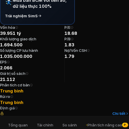
Mua bán BCM với tiền ảo,
dữ liệu thực 100%
P/E:
18,68
P/B:
1,83
Trải nghiệm SimS
EPS:
2.066,3
ROE:
9,73%
Vốn hóa
P/E
39.951 tỷ
18.68
ROA:
3,52%
Khối lượng giao dịch
P/B
Tỷ suất cổ tức:
2,59%
1.694.500
1.83
Số lượng CP lưu hành
Nợ/Vốn CSH
Ban lãnh đạo
Tập đoàn Đầu tư và Phá
1.035.000.000
1.79
EPS
2.066
Trưởng Ban kiểm soát
:
Hồ Hồng Thạch
Giá trị sổ sách
Tổng Giám đốc
:
Nguyễn Hoàn Vũ
21.112
Kế toán trưởng
:
Nguyễn Thị Thanh Nhàn
Phân tích cơ bản
Chủ tịch Hội đồng Quản trị
:
Nguyễn Văn Hùng
Trung bình
Rủi ro
Thành viên Ban kiểm soát
:
Huỳnh Thị Quế Anh
Trung bình
Định giá
Cổ đông lớn
Tập đoàn Đầu tư và Phát
Chi tiết
Tổng quan
Tài chính
So sánh
Phân tích nâng cao
PRO
Uỷ Ban Nhân Dân Thành Phố Hồ Chí Minh
:
95,44%