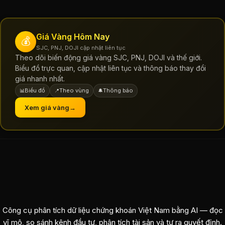
Giá Vàng Hôm Nay
💰
SJC, PNJ, DOJI cập nhật liên tục
Theo dõi biến động giá vàng SJC, PNJ, DOJI và thế giới.
Biểu đồ trực quan, cập nhật liên tục và thông báo thay đổi
giá nhanh nhất.
Biểu đồ
Theo vùng
Thông báo
📊
📍
🔔
Xem giá vàng
→
Công cụ phân tích dữ liệu chứng khoán Việt Nam bằng AI — đọc
vĩ mô, so sánh kênh đầu tư, phân tích tài sản và tự ra quyết định.