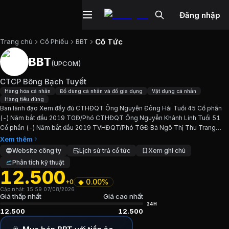
Đăng nhập
Cổ Tức
Trang chủ
Cổ Phiếu
BBT
BBT
(
UPCOM
)
Cổ phiếu
BBT
—
CTCP Bông Bạch Tuy
CTCP Bông Bạch Tuyết
Cập nhật:
7/8/2026
.
Hàng hóa cá nhân
Đồ dùng cá nhân và đồ gia dụng
Vật dụng cá nhân
Hàng tiêu dùng
Ban lãnh đạo Xem đầy đủ CTHĐQT Ông Nguyễn Đông Hải Tuổi 45 Cổ phần
Ngành:
Hàng hóa cá nhân, Đồ dùng cá nhân và đồ gia dụng,
(-) Năm bắt đầu 2019 TGĐ/Phó CTHĐQT Ông Nguyễn Khánh Linh Tuổi 51
Cổ phần (-) Năm bắt đầu 2019 TVHĐQT/Phó TGĐ Bà Ngô Thị Thu Trang
Giới thiệu
CTCP Bông Bạch Tuyết
Tuổi 46 Cổ phần (-) Năm bắt đầu 2010 KTT Bà Thiều Thị Cẩm Tú...
Xem thêm
Website công ty
Lịch sử trả cổ tức
Xem ghi chú
Phân tích kỹ thuật
Ban lãnh đạo Xem đầy đủ CTHĐQT Ông Nguyễn Đông Hải Tu
12.500
◆
0.00%
+0
Chỉ số tài chính
BBT
Cập nhật:
15:59 07/08/2026
Giá thấp nhất
Giá cao nhất
24H
12.500
12.500
Giá hiện tại:
12500
VND
Vốn hóa:
245 tỷ đồng