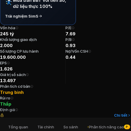
Mua bán BBT với tiền ảo,
dữ liệu thực 100%
P/E:
7,69
P/B:
0,93
Trải nghiệm SimS
EPS:
1.625,76
ROE:
9,06%
Vốn hóa
P/E
245 tỷ
7.69
ROA:
5,37%
Khối lượng giao dịch
P/B
Tỷ suất cổ tức:
0%
2.000
0.93
Số lượng CP lưu hành
Nợ/Vốn CSH
Ban lãnh đạo
CTCP Bông Bạch Tuyết
19.600.000
0.44
EPS
1.626
Trưởng Ban kiểm soát
:
Nguyễn Hoàng Giang
Giá trị sổ sách
Tổng Giám đốc
:
Nguyễn Khánh Linh
13.497
Chủ tịch Hội đồng Quản trị
:
Nguyễn Đông Hải
Phân tích cơ bản
Kế toán trưởng
:
Thiều Thị Cẩm Tú
Trung bình
Rủi ro
Phó Chủ tịch Hội đồng Quản trị
:
Nguyễn Khánh Linh
Thấp
Định giá
Cổ đông lớn
CTCP Bông Bạch Tuyết
Chi tiết
Tổng quan
Tài chính
So sánh
Phân tích nâng cao
PRO
Công ty Cổ phần Đầu tư SGI Holdings
:
74,94%