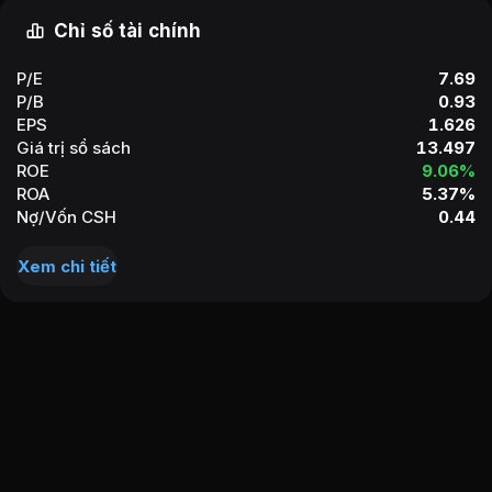
Chỉ số tài chính
P/E
7.69
P/B
0.93
EPS
1.626
Giá trị sổ sách
13.497
ROE
9.06%
ROA
5.37%
Nợ/Vốn CSH
0.44
Xem chi tiết