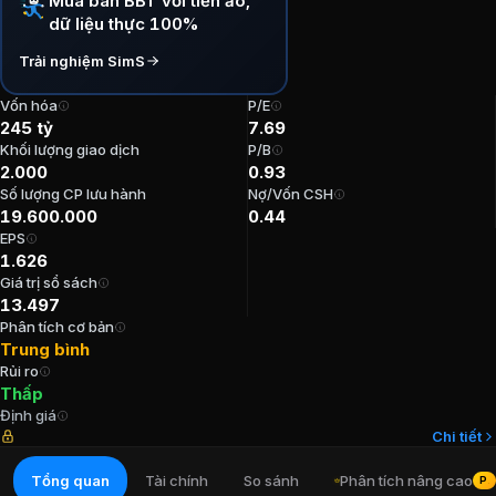
Mua bán BBT với tiền ảo,
dữ liệu thực 100%
P/E:
7,69
P/B:
0,93
Trải nghiệm SimS
EPS:
1.625,76
ROE:
9,06%
Vốn hóa
P/E
245 tỷ
7.69
ROA:
5,37%
Khối lượng giao dịch
P/B
Tỷ suất cổ tức:
0%
2.000
0.93
Số lượng CP lưu hành
Nợ/Vốn CSH
Ban lãnh đạo
CTCP Bông Bạch Tuyết
19.600.000
0.44
EPS
1.626
Trưởng Ban kiểm soát
:
Nguyễn Hoàng Giang
Giá trị sổ sách
Tổng Giám đốc
:
Nguyễn Khánh Linh
13.497
Chủ tịch Hội đồng Quản trị
:
Nguyễn Đông Hải
Phân tích cơ bản
Kế toán trưởng
:
Thiều Thị Cẩm Tú
Trung bình
Rủi ro
Phó Chủ tịch Hội đồng Quản trị
:
Nguyễn Khánh Linh
Thấp
Định giá
Cổ đông lớn
CTCP Bông Bạch Tuyết
Chi tiết
Tổng quan
Tài chính
So sánh
Phân tích nâng cao
PR
Công ty Cổ phần Đầu tư SGI Holdings
:
74,94%