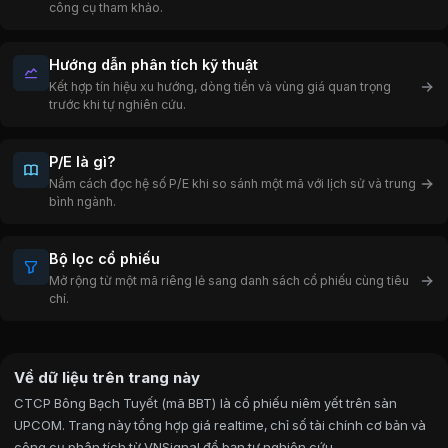
công cụ tham khảo.
Hướng dẫn phân tích kỹ thuật
Kết hợp tín hiệu xu hướng, dòng tiền và vùng giá quan trọng
trước khi tự nghiên cứu.
P/E là gì?
Nắm cách đọc hệ số P/E khi so sánh một mã với lịch sử và trung
bình ngành.
Bộ lọc cổ phiếu
Mở rộng từ một mã riêng lẻ sang danh sách cổ phiếu cùng tiêu
chí.
Về dữ liệu trên trang này
CTCP Bông Bạch Tuyết (mã BBT) là cổ phiếu niêm yết trên sàn
UPCOM. Trang này tổng hợp giá realtime, chỉ số tài chính cơ bản và
công cụ phân tích từ VNSignal để bạn tự nghiên cứu.