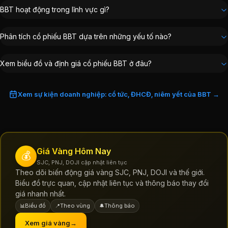
BBT hoạt động trong lĩnh vực gì?
Phân tích cổ phiếu BBT dựa trên những yếu tố nào?
Xem biểu đồ và định giá cổ phiếu BBT ở đâu?
Xem sự kiện doanh nghiệp: cổ tức, ĐHCĐ, niêm yết của BBT →
Giá Vàng Hôm Nay
💰
SJC, PNJ, DOJI cập nhật liên tục
Theo dõi biến động giá vàng SJC, PNJ, DOJI và thế giới.
Biểu đồ trực quan, cập nhật liên tục và thông báo thay đổi
giá nhanh nhất.
Biểu đồ
Theo vùng
Thông báo
📊
📍
🔔
Xem giá vàng
→