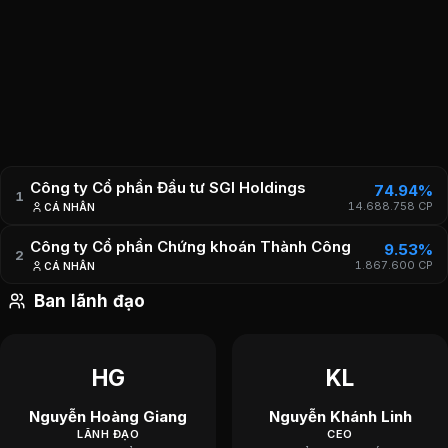
Công ty con, liên doanh, liên kết
Công ty TNHH bạch tuyết Kotton
% sở hữu 100.00 Vốn điều lệ (tr.VNĐ) 10,000
Thông tin thành lập
Loại hình công ty Công ty cổ phần Giấy phép thành lập 6630/QĐ-UB-
Công ty Cổ phần Đầu tư SGI Holdings
74.94%
KT Giấy phép Kinh Doanh 064086 Mã số thuế 0300715584 Văn
1
14.688.758
CP
CÁ NHÂN
phòng đại diện Trụ sở chính Địa chỉ Số 550 Âu Cơ
P. Bảy Hiền
Công ty Cổ phần Chứng khoán Thành Công
9.53%
2
Tp. Hồ Chí Minh Điện thoại (84.28) 39744012 Fax (84.28) 37744013
1.867.600
CP
CÁ NHÂN
Email info@bongbachtuyet.com.vn Website
Ban lãnh đạo
https://bongbachtuyet.com.vn
HG
KL
Nguyễn Hoàng Giang
Nguyễn Khánh Linh
LÃNH ĐẠO
CEO