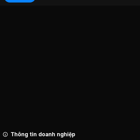
Công ty Cổ phần Chứng khoán Thành Công
:
9,53%
Thông tin doanh nghiệp