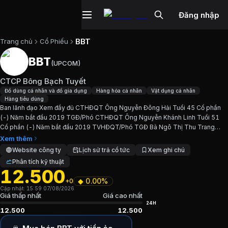
Đăng nhập
BBT
Trang chủ
Cổ Phiếu
BBT
(
UPCOM
)
Cổ phiếu
BBT
—
CTCP Bông Bạch Tuy
CTCP Bông Bạch Tuyết
Cập nhật:
7/8/2026
.
Đồ dùng cá nhân và đồ gia dụng
Hàng hóa cá nhân
Vật dụng cá nhân
Hàng tiêu dùng
Ban lãnh đạo Xem đầy đủ CTHĐQT Ông Nguyễn Đông Hải Tuổi 45 Cổ phần
Ngành:
Đồ dùng cá nhân và đồ gia dụng, Hàng hóa cá nhân,
(-) Năm bắt đầu 2019 TGĐ/Phó CTHĐQT Ông Nguyễn Khánh Linh Tuổi 51
Cổ phần (-) Năm bắt đầu 2019 TVHĐQT/Phó TGĐ Bà Ngô Thị Thu Trang
Giới thiệu
CTCP Bông Bạch Tuyết
Tuổi 46 Cổ phần (-) Năm bắt đầu 2010 KTT Bà Thiều Thị Cẩm Tú...
Xem thêm
Website công ty
Lịch sử trả cổ tức
Xem ghi chú
Phân tích kỹ thuật
Ban lãnh đạo Xem đầy đủ CTHĐQT Ông Nguyễn Đông Hải Tu
12.500
◆
0.00%
+0
Chỉ số tài chính
BBT
Cập nhật:
15:59 07/08/2026
Giá thấp nhất
Giá cao nhất
24H
12.500
12.500
Giá hiện tại:
12500
VND
Vốn hóa:
245 tỷ đồng