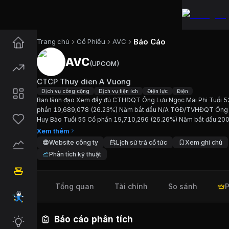
Báo Cáo
Trang chủ
Cổ Phiếu
AVC
AVC
(
UPCOM
)
Cổ phiếu
AVC
—
CTCP Thuy die
CTCP Thuy dien A Vuong
Cập nhật:
6/8/2026
.
Dịch vụ công cộng
Dịch vụ tiện ích
Điện lực
Điện
Ban lãnh đạo Xem đầy đủ CTHĐQT Ông Lưu Ngọc Mai Phi Tuổi 5
phần 19,689,078 (26.23%) Năm bắt đầu N/A TGĐ/TVHĐQT Ông
Ngành:
Dịch vụ công cộng, Dịch vụ tiện ích, Điện l
Huy Bảo Tuổi 55 Cổ phần 19,710,296 (26.26%) Năm bắt đầu 20
TVHĐQT Ông Võ Trà Dũng Tuổi 50 Cổ phần 6,563,026 (8.74%)
Xem thêm
Giới thiệu
CTCP Thuy dien A Vu
bắt đầu N/A...
Website công ty
Lịch sử trả cổ tức
Xem ghi chú
Phân tích kỹ thuật
Ban lãnh đạo Xem đầy đủ CTHĐQT Ông Lưu Ngọc
Tổng quan
Tài chính
So sánh
P
Chỉ số tài chính
AVC
Giá hiện tại:
39800
VND
Báo cáo phân tích
Vốn hóa:
2.987 tỷ đồng