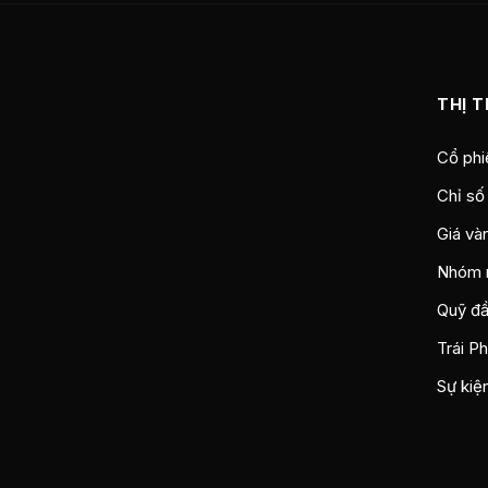
THỊ 
Cổ phi
Chỉ số
Giá và
Nhóm 
Quỹ đầ
Trái P
Sự kiệ