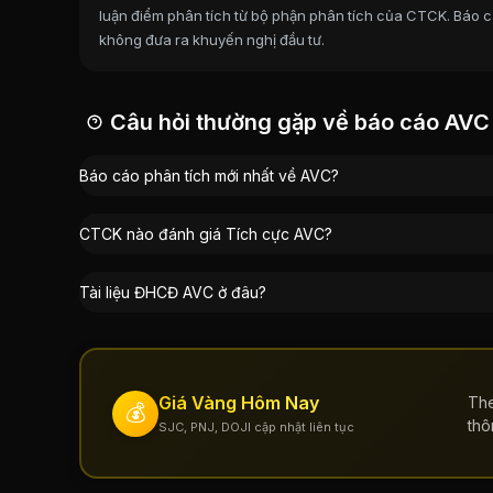
luận điểm phân tích từ bộ phận phân tích của CTCK. Báo cá
Đặng Thanh Bình
:
4,72%
không đưa ra khuyến nghị đầu tư.
Đặng Thị Lan Ngọc
:
1,33%
Đặng Ngọc Hoàng
:
1,33%
Phạm Thị Phương Khuê
:
0,13%
Câu hỏi thường gặp về báo cáo AVC
Báo cáo phân tích mới nhất về AVC?
CTCK nào đánh giá Tích cực AVC?
Tài liệu ĐHCĐ AVC ở đâu?
Giá Vàng Hôm Nay
The
💰
thô
SJC, PNJ, DOJI cập nhật liên tục