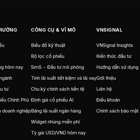
TRƯỜNG
CÔNG CỤ & VĨ MÔ
VNSIGNAL
ếu
Biểu đồ kỹ thuật
VNSignal Insights
Bộ lọc cổ phiếu
Kiến thức đầu tư
ng hôm nay
SimS - Đầu tư mô phỏng
Hướng dẫn sử dụng
ngành
Tính lãi suất tiết kiệm và lãi vay
Giới thiệu
u tư
Chu kỳ chính sách tiền tệ
Liên hệ
hiếu Chính Phủ
Định giá cổ phiếu AI
Điều khoản
n doanh nghiệp
Bảng lãi suất ngân hàng
Chính sách bảo mật
Widget nhúng miễn phí
Tỷ giá USD/VND hôm nay