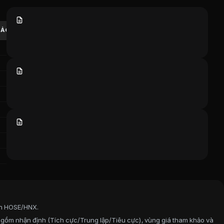
khoán hàng đầu Việt Nam. Bao gồm phân loại đánh giá của C
HẢO
TẢI VỀ
in HOSE/HNX.
 gồm nhận định (Tích cực/Trung lập/Tiêu cực), vùng giá tham khảo và