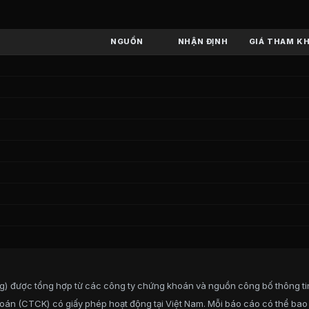
C
(
CTCP Thuy dien A Vuong
)
Thuy dien A Vuong
) trên sàn
UPCOM
từ các công ty chứng 
NGUỒN
NHẬN ĐỊNH
GIÁ THAM K
 Vuong
i
Vuong
g) được tổng hợp từ các công ty chứng khoán và nguồn công bố thông t
:
87,45%
oán (CTCK) có giấy phép hoạt động tại Việt Nam. Mỗi báo cáo có thể bao