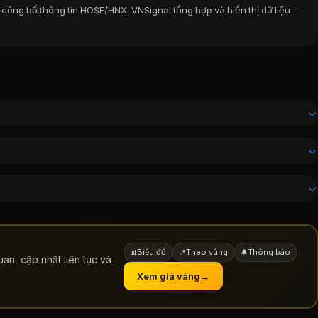
 công bố thông tin HOSE/HNX. VNSignal tổng hợp và hiển thị dữ liệu —
Biểu đồ
Theo vùng
Thông báo
📊
📍
🔔
an, cập nhật liên tục và
Xem giá vàng
→