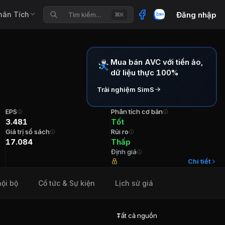
hân Tích
Đăng nhập
Tìm kiếm…
⌘K
Mua bán AVC với tiền ảo,
dữ liệu thực 100%
Trải nghiệm SimS
EPS
Phân tích cơ bản
3.481
Tốt
Giá trị sổ sách
Rủi ro
17.084
Thấp
Định giá
đầu N/A TGĐ/TVHĐQT Ông Cao Huy Bảo Tuổi 55 Cổ phần 1
Chi tiết
nội bộ
Cổ tức & Sự kiện
Lịch sử giá