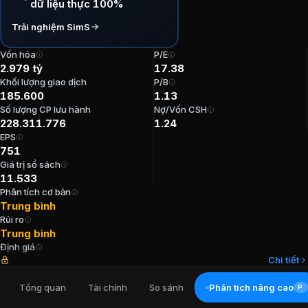
dữ liệu thực 100%
P/E:
17,38
Trải nghiệm SimS
P/B:
1,13
EPS:
750,87
Vốn hóa
P/E
ROE:
6,62%
2.979 tỷ
17.38
ROA:
3,53%
Khối lượng giao dịch
P/B
185.600
1.13
Tỷ suất cổ tức:
5,36%
Số lượng CP lưu hành
Nợ/Vốn CSH
228.311.776
1.24
Ban lãnh đạo
Công ty Cổ phần Chứng 
EPS
751
Giá trị sổ sách
Trưởng Ban kiểm soát
:
Lê Hương Giang
11.533
Chủ tịch Hội đồng Quản trị
:
Phan Văn Tuấn
Phân tích cơ bản
Kế toán trưởng
:
Tăng Thị Trinh
Trung bình
Phó Tổng Giám đốc
:
Bùi Đức Thắng
Rủi ro
Phó Tổng Giám đốc
:
Nguyễn Hoàng Tùng
Trung bình
Định giá
Chi tiết
Cổ đông lớn
Công ty Cổ phần Chứng k
Tổng quan
Tài chính
So sánh
Phân tích nâng cao
PR
Ngân Hàng Nông Nghiệp Và Phát Triển Nông Thôn Vi