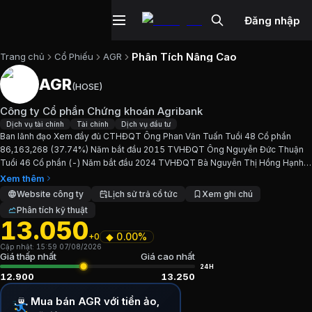
Đăng nhập
Phân Tích Nâng Cao
Trang chủ
Cổ Phiếu
AGR
AGR
(
HOSE
)
Cổ phiếu
AGR
—
Công ty Cổ phần Chứ
Công ty Cổ phần Chứng khoán Agribank
Cập nhật:
7/8/2026
.
Dịch vụ tài chính
Tài chính
Dịch vụ đầu tư
Ban lãnh đạo Xem đầy đủ CTHĐQT Ông Phan Văn Tuấn Tuổi 48 Cổ phần
86,163,268 (37.74%) Năm bắt đầu 2015 TVHĐQT Ông Nguyễn Đức Thuận
Ngành:
Dịch vụ tài chính, Tài chính, Dịch vụ đầu tư
. Sàn:
HO
Tuổi 46 Cổ phần (-) Năm bắt đầu 2024 TVHĐQT Bà Nguyễn Thị Hồng Hạnh
Tuổi 48 Cổ phần (-) Năm bắt đầu 2024 TVHĐQT Ông Đoàn Ngọc...
Xem thêm
Giới thiệu
Công ty Cổ phần Chứng kho
Website công ty
Lịch sử trả cổ tức
Xem ghi chú
Phân tích kỹ thuật
13.050
Ban lãnh đạo Xem đầy đủ CTHĐQT Ông Phan Văn Tuấn Tuổ
◆
0.00%
+0
Cập nhật:
15:59 07/08/2026
Chỉ số tài chính
AGR
Giá thấp nhất
Giá cao nhất
24H
12.900
13.250
Giá hiện tại:
13050
VND
Mua bán AGR với tiền ảo,
Vốn hóa:
2.979 tỷ đồng