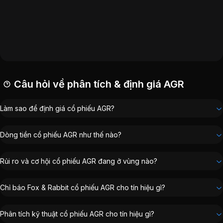
P/B:
1.13
EPS:
751
VND
ROE:
6,62%
Vốn hóa:
2.979 tỷ đồng
Câu hỏi về phân tích & định giá AGR
Làm sao để định giá cổ phiếu AGR?
Dòng tiền cổ phiếu AGR như thế nào?
Rủi ro và cơ hội cổ phiếu AGR đang ở vùng nào?
Chỉ báo Fox & Rabbit cổ phiếu AGR cho tín hiệu gì?
Phân tích kỹ thuật cổ phiếu AGR cho tín hiệu gì?