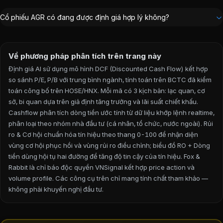
Cổ phiếu AGR có đang được định giá hợp lý không?
Về phương pháp phân tích trên trang này
Định giá AI sử dụng mô hình DCF (Discounted Cash Flow) kết hợp
so sánh P/E, P/B với trung bình ngành, tính toán trên BCTC đã kiểm
toán công bố trên HOSE/HNX. Mỗi mã có 3 kịch bản: lạc quan, cơ
sở, bi quan dựa trên giả định tăng trưởng và lãi suất chiết khấu.
Cashflow phân tích dòng tiền ước tính từ dữ liệu khớp lệnh realtime,
phân loại theo nhóm nhà đầu tư (cá nhân, tổ chức, nước ngoài). Rủi
ro & Cơ hội chuẩn hóa tín hiệu theo thang 0-100 để nhận diện
vùng cơ hội phục hồi và vùng rủi ro điều chỉnh; biểu đồ RO + Dòng
tiền dùng hội tụ hai đường để tăng độ tin cậy của tín hiệu. Fox &
Rabbit là chỉ báo độc quyền VNSignal kết hợp price action và
volume profile.
Các công cụ trên chỉ mang tính chất tham khảo —
không phải khuyến nghị đầu tư.