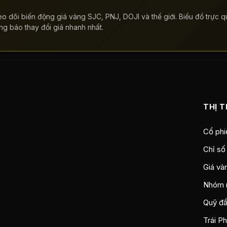
o dõi biến động giá vàng SJC, PNJ, DOJI và thế giới. Biểu đồ trực qu
ng báo thay đổi giá nhanh nhất.
THỊ 
Cổ phi
Chỉ số
Giá và
Nhóm 
Quỹ đầ
Trái P