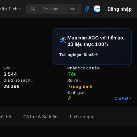
hân Tích
Đăng nhập
Tìm kiếm…
⌘K
Mua bán AGG với tiền ảo,
n Gia
dữ liệu thực 100%
Trải nghiệm SimS
EPS
Phân tích cơ bản
3.544
Tốt
Giá trị sổ sách
Rủi ro
23.396
Trung bình
Định giá
 2008 TVHĐQT/Chủ tịch Ủy ban Kiểm toán Ông Đỗ Lê Hùng 
Chi tiết
nội bộ
Cổ tức & Sự kiện
Lịch sử giá