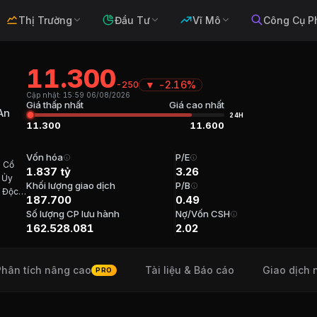
Thị Trường
Đầu Tư
Vĩ Mô
Công Cụ P
11.300
▼
-2.16%
-250
n Đầu tư và Phát triển Bất động sản A
Cập nhật:
15:59 06/08/2026
Giá thấp nhất
Giá cao nhất
An
24H
11.300
11.600
ất động sản, Đầu tư và phát triển bất động sản
. Sàn:
HOSE
.
Vốn hóa
P/E
5 Cổ
1.837 tỷ
3.26
 Ủy
Khối lượng giao dịch
P/B
ư và Phát triển Bất động sản An Gia
u Độc
187.700
0.49
 phần
Số lượng CP lưu hành
Nợ/Vốn CSH
 Sáng Tuổi 45 Cổ phần 42,508,891 (26.15%) Năm bắt đầu
162.528.081
2.02
Phân tích nâng cao
Tài liệu & Báo cáo
Giao dịch 
PRO