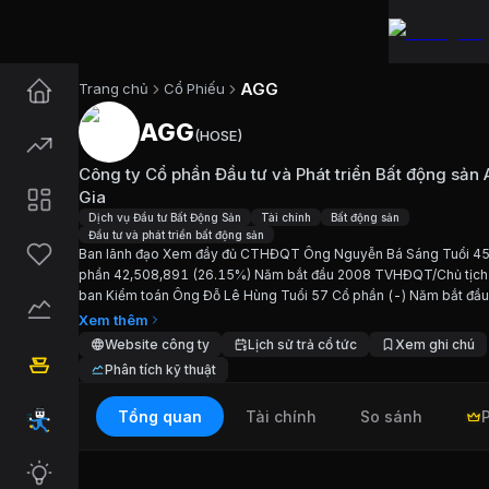
AGG
Trang chủ
Cổ Phiếu
AGG
(
HOSE
)
Cổ phiếu
AGG
—
Công ty Cổ phầ
Công ty Cổ phần Đầu tư và Phát triển Bất động sản 
Cập nhật:
6/8/2026
.
Gia
Dịch vụ Đầu tư Bất Động Sản
Tài chính
Bất động sản
Đầu tư và phát triển bất động sản
Ngành:
Dịch vụ Đầu tư Bất Động Sản, Tài chính, B
Ban lãnh đạo Xem đầy đủ CTHĐQT Ông Nguyễn Bá Sáng Tuổi 4
phần 42,508,891 (26.15%) Năm bắt đầu 2008 TVHĐQT/Chủ tịch
Giới thiệu
Công ty Cổ phần Đầu t
ban Kiểm toán Ông Đỗ Lê Hùng Tuổi 57 Cổ phần (-) Năm bắt đầ
lập TVHĐQT/TV Ủy ban Kiểm toán Ông Lê Duy Bình Tuổi N/A Cổ
Xem thêm
(-) Năm...
Website công ty
Lịch sử trả cổ tức
Xem ghi chú
Ban lãnh đạo Xem đầy đủ CTHĐQT Ông Nguyễn Bá
Phân tích kỹ thuật
Chỉ số tài chính
AGG
Tổng quan
Tài chính
So sánh
Giá hiện tại:
11300
VND
Vốn hóa:
1.837 tỷ đồng