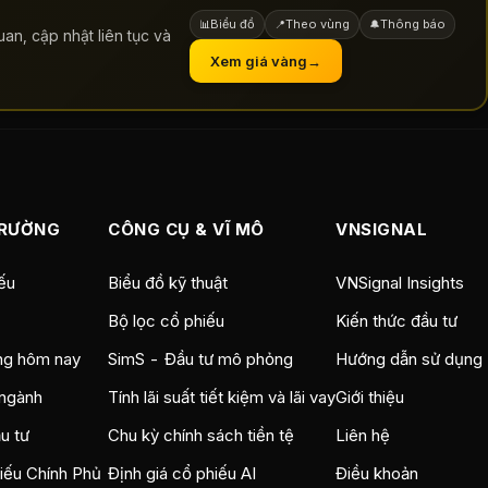
Biểu đồ
Theo vùng
Thông báo
📊
📍
🔔
an, cập nhật liên tục và
Xem giá vàng
→
TRƯỜNG
CÔNG CỤ & VĨ MÔ
VNSIGNAL
ếu
Biểu đồ kỹ thuật
VNSignal Insights
Bộ lọc cổ phiếu
Kiến thức đầu tư
ng hôm nay
SimS - Đầu tư mô phỏng
Hướng dẫn sử dụng
ngành
Tính lãi suất tiết kiệm và lãi vay
Giới thiệu
u tư
Chu kỳ chính sách tiền tệ
Liên hệ
hiếu Chính Phủ
Định giá cổ phiếu AI
Điều khoản