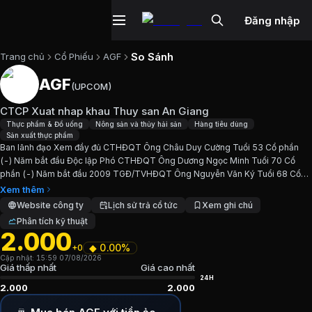
Đăng nhập
So Sánh
Trang chủ
Cổ Phiếu
AGF
AGF
(
UPCOM
)
Cổ phiếu
AGF
—
CTCP Xuat nhap khau
CTCP Xuat nhap khau Thuy san An Giang
Cập nhật:
7/8/2026
.
Thực phẩm & Đồ uống
Nông sản và thủy hải sản
Hàng tiêu dùng
Sản xuất thực phẩm
Ban lãnh đạo Xem đầy đủ CTHĐQT Ông Châu Duy Cường Tuổi 53 Cổ phần
Ngành:
Thực phẩm & Đồ uống, Nông sản và thủy hải sản, H
(-) Năm bắt đầu Độc lập Phó CTHĐQT Ông Dương Ngọc Minh Tuổi 70 Cổ
phần (-) Năm bắt đầu 2009 TGĐ/TVHĐQT Ông Nguyễn Văn Ký Tuổi 68 Cổ
Giới thiệu
CTCP Xuat nhap khau Thuy 
phần (-) Năm bắt đầu 2010 TVHĐQT/Phó TGĐ Ông Huỳnh Xuân Vinh...
Xem thêm
Website công ty
Lịch sử trả cổ tức
Xem ghi chú
Phân tích kỹ thuật
Ban lãnh đạo Xem đầy đủ CTHĐQT Ông Châu Duy Cường Tu
2.000
◆
0.00%
+0
Chỉ số tài chính
AGF
Cập nhật:
15:59 07/08/2026
Giá thấp nhất
Giá cao nhất
24H
2.000
2.000
Giá hiện tại:
2000
VND
Vốn hóa:
56 tỷ đồng