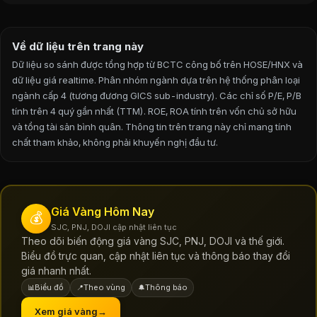
Về dữ liệu trên trang này
Dữ liệu so sánh được tổng hợp từ BCTC công bố trên HOSE/HNX và
dữ liệu giá realtime. Phân nhóm ngành dựa trên hệ thống phân loại
ngành cấp 4 (tương đương GICS sub-industry). Các chỉ số P/E, P/B
tính trên 4 quý gần nhất (TTM). ROE, ROA tính trên vốn chủ sở hữu
và tổng tài sản bình quân.
Thông tin trên trang này chỉ mang tính
chất tham khảo, không phải khuyến nghị đầu tư.
Giá Vàng Hôm Nay
💰
SJC, PNJ, DOJI cập nhật liên tục
Theo dõi biến động giá vàng SJC, PNJ, DOJI và thế giới.
Biểu đồ trực quan, cập nhật liên tục và thông báo thay đổi
giá nhanh nhất.
Biểu đồ
Theo vùng
Thông báo
📊
📍
🔔
Xem giá vàng
→