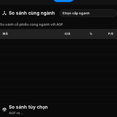
Tổng Công ty Đầu Tư Và Kinh Doanh Vốn Nhà Nước 
Võ Phước Hưng
:
0%
So sánh cùng ngành
Triệu Thị Tươi
:
0%
So sánh
AGF
(
CTCP Xuat nhap khau Th
So sánh cổ phiếu cùng ngành với AGF
Đối chiếu các chỉ số tài chính của
AGF
(
CTCP Xuat nhap kh
MÃ
GIÁ
%
P/E
Chỉ số
AGF
hiện tại
P/E:
-4.29
P/B:
0.00
ROE:
0.00%
EPS:
-466
VND
So sánh tùy chọn
AGF vs ...