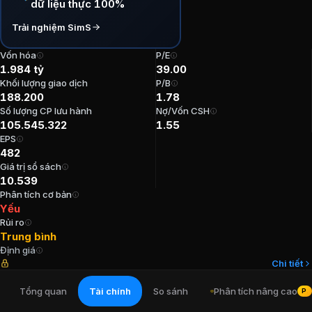
dữ liệu thực 100%
P/E:
39
Trải nghiệm SimS
P/B:
1,78
EPS:
482,01
Vốn hóa
P/E
ROE:
3,73%
1.984 tỷ
39.00
ROA:
0,92%
Khối lượng giao dịch
P/B
188.200
1.78
Tỷ suất cổ tức:
0%
Số lượng CP lưu hành
Nợ/Vốn CSH
105.545.322
1.55
Ban lãnh đạo
Công ty Cổ phần Chươn
EPS
482
Giá trị sổ sách
Kế toán trưởng
:
Hồ Minh Trí
10.539
Chủ tịch Hội đồng Quản trị
:
Nguyễn Ngọc Bền
Phân tích cơ bản
Tổng Giám đốc
:
Văn Minh Hoàng
Yếu
Phó Tổng Giám đốc
:
Lê Anh Trung
Rủi ro
Phó Tổng Giám đốc
:
Mai Xuân Chiêm
Trung bình
Định giá
Chi tiết
Cổ đông lớn
Công ty Cổ phần Chương
Tổng quan
Tài chính
So sánh
Phân tích nâng cao
PR
Phạm Bảo Tùng Ly
:
5,77%