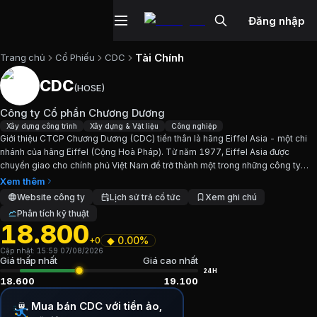
Đăng nhập
Tài Chính
Trang chủ
Cổ Phiếu
CDC
CDC
(
HOSE
)
Cổ phiếu
CDC
—
Công ty Cổ phần Ch
Công ty Cổ phần Chương Dương
Cập nhật:
7/8/2026
.
Xây dựng công trình
Xây dựng & Vật liệu
Công nghiệp
Giới thiệu CTCP Chương Dương (CDC) tiền thân là hãng Eiffel Asia - một chi
nhánh của hãng Eiffel (Cộng Hoà Pháp). Từ năm 1977, Eiffel Asia được
Ngành:
Xây dựng công trình, Xây dựng & Vật liệu, Công ngh
chuyển giao cho chính phủ Việt Nam để trở thành một trong những công ty
xây dựng hàng đầu ở khu vực phía nam. CTCP...
Xem thêm
Giới thiệu
Công ty Cổ phần Chương D
Website công ty
Lịch sử trả cổ tức
Xem ghi chú
Phân tích kỹ thuật
18.800
Giới thiệu CTCP Chương Dương (CDC) tiền thân là hãng Eiff
◆
0.00%
+0
Cập nhật:
15:59 07/08/2026
Chỉ số tài chính
CDC
Giá thấp nhất
Giá cao nhất
24H
18.600
19.100
Giá hiện tại:
18800
VND
Mua bán CDC với tiền ảo,
Vốn hóa:
1.984 tỷ đồng