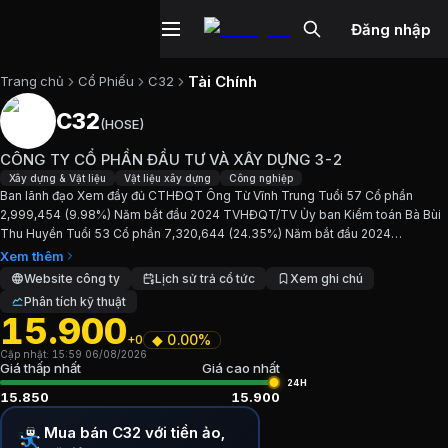
Đăng nhập
Tài Chính
Trang chủ
Cổ Phiếu
C32
C32
(
HOSE
)
Cổ phiếu
C32
—
CÔNG TY CỔ PHẦN Đ
CÔNG TY CỔ PHẦN ĐẦU TƯ VÀ XÂY DỰNG 3-2
Cập nhật:
6/8/2026
.
Xây dựng & Vật liệu
Vật liệu xây dựng
Công nghiệp
Ban lãnh đạo Xem đầy đủ CTHĐQT Ông Từ Vĩnh Trung Tuổi 57 Cổ phần
2,999,454 (9.98%) Năm bắt đầu 2024 TVHĐQT/TV Ủy ban Kiểm toán Bà Bùi
Ngành:
Xây dựng & Vật liệu, Vật liệu xây dựng, Công nghiệp
.
Thu Huyền Tuổi 53 Cổ phần 7,320,644 (24.35%) Năm bắt đầu 2024
TVHĐQT/Phó TGĐ Ông Nguyễn Văn Sáng Tuổi 56 Cổ phần (-) Năm bắt...
Xem thêm
Giới thiệu
CÔNG TY CỔ PHẦN ĐẦU TƯ
Website công ty
Lịch sử trả cổ tức
Xem ghi chú
Phân tích kỹ thuật
15.900
Ban lãnh đạo Xem đầy đủ CTHĐQT Ông Từ Vĩnh Trung Tuổi
◆
0.00%
+0
Cập nhật:
15:59 06/08/2026
Chỉ số tài chính
C32
Giá thấp nhất
Giá cao nhất
24H
15.850
15.900
Giá hiện tại:
15900
VND
Mua bán C32 với tiền ảo,
Vốn hóa:
478 tỷ đồng