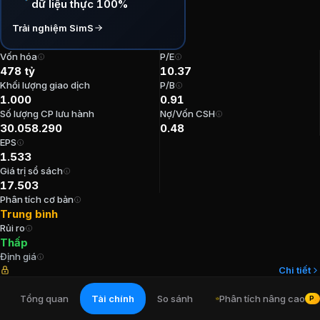
dữ liệu thực 100%
P/E:
10,37
Trải nghiệm SimS
P/B:
0,91
EPS:
1.532,82
Vốn hóa
P/E
ROE:
8,3%
478 tỷ
10.37
ROA:
5,75%
Khối lượng giao dịch
P/B
1.000
0.91
Tỷ suất cổ tức:
3,77%
Số lượng CP lưu hành
Nợ/Vốn CSH
30.058.290
0.48
Ban lãnh đạo
CÔNG TY CỔ PHẦN ĐẦU
EPS
1.533
Giá trị sổ sách
Tổng Giám đốc
:
Nguyễn Thế Phi
17.503
Chủ tịch Hội đồng Quản trị
:
Từ Vĩnh Trung
Phân tích cơ bản
Thành viên Hội đồng Quản trị
:
Bùi Thu Huyền
Trung bình
Phụ trách Công bố thông tin
:
Lữ Minh Quân
Rủi ro
Chủ tịch Ủy ban kiểm toán
:
Lê Hùng Chiến
Thấp
Định giá
Chi tiết
Cổ đông lớn
CÔNG TY CỔ PHẦN ĐẦU 
Tổng quan
Tài chính
So sánh
Phân tích nâng cao
PR
Bùi Thu Huyền
:
24,35%