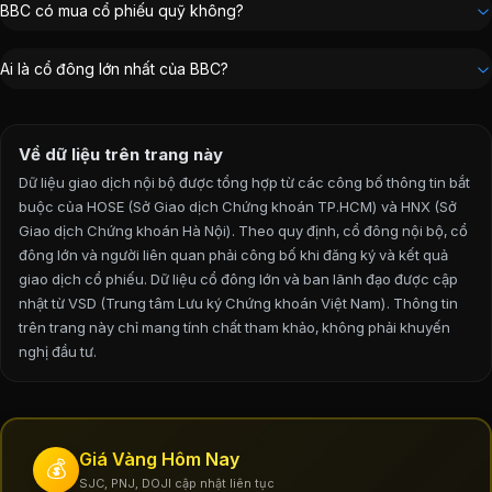
Tổng Giám đốc
:
Nguyễn Quốc Hoàng
BBC có mua cổ phiếu quỹ không?
Chủ tịch Hội đồng Quản trị
:
Nguyễn Văn Khải
Kế toán trưởng
:
Đinh Thị Thu Vân
Ai là cổ đông lớn nhất của BBC?
Phó Tổng Giám đốc
:
Nguyễn Trọng Kha
Phó Tổng Giám đốc
:
Phan Văn Thiện
Về dữ liệu trên trang này
Dữ liệu giao dịch nội bộ được tổng hợp từ các công bố thông tin bắt
buộc của HOSE (Sở Giao dịch Chứng khoán TP.HCM) và HNX (Sở
Giao dịch Chứng khoán Hà Nội). Theo quy định, cổ đông nội bộ, cổ
đông lớn và người liên quan phải công bố khi đăng ký và kết quả
giao dịch cổ phiếu. Dữ liệu cổ đông lớn và ban lãnh đạo được cập
nhật từ VSD (Trung tâm Lưu ký Chứng khoán Việt Nam).
Thông tin
trên trang này chỉ mang tính chất tham khảo, không phải khuyến
nghị đầu tư.
Giá Vàng Hôm Nay
💰
SJC, PNJ, DOJI cập nhật liên tục