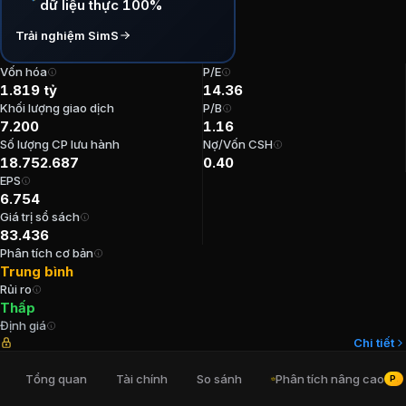
dữ liệu thực 100%
P/E:
14,36
Trải nghiệm SimS
P/B:
1,16
EPS:
6.753,98
Vốn hóa
P/E
ROE:
8,32%
1.819 tỷ
14.36
ROA:
6,04%
Khối lượng giao dịch
P/B
7.200
1.16
Tỷ suất cổ tức:
2,06%
Số lượng CP lưu hành
Nợ/Vốn CSH
18.752.687
0.40
Ban lãnh đạo
Công ty Cổ phần BIBICA
EPS
6.754
Giá trị sổ sách
Tổng Giám đốc
:
Nguyễn Quốc Hoàng
83.436
Chủ tịch Hội đồng Quản trị
:
Nguyễn Văn Khải
Phân tích cơ bản
Kế toán trưởng
:
Đinh Thị Thu Vân
Trung bình
Phó Tổng Giám đốc
:
Nguyễn Trọng Kha
Rủi ro
Phó Tổng Giám đốc
:
Phan Văn Thiện
Thấp
Định giá
Chi tiết
Cổ đông lớn
Công ty Cổ phần BIBICA
Tổng quan
Tài chính
So sánh
Phân tích nâng cao
PRO
Công ty Cổ phần Tập đoàn PAN
:
98,3%