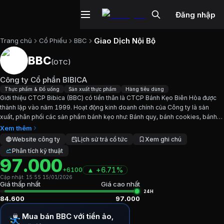
Đăng nhập
Giao Dịch Nội Bộ
Trang chủ
Cổ Phiếu
BBC
BBC
(
OTC
)
Cổ phiếu
BBC
—
Công ty Cổ phần BIB
Công ty Cổ phần BIBICA
Cập nhật:
15/1/2026
.
Thực phẩm & Đồ uống
Sản xuất thực phẩm
Hàng tiêu dùng
Giới thiệu CTCP Bibica (BBC) có tiền thân là CTCP Bánh Kẹo Biên Hòa được
thành lập vào năm 1999. Hoạt động kinh doanh chính của Công ty là sản
Ngành:
Thực phẩm & Đồ uống, Sản xuất thực phẩm, Hàng t
xuất, phân phối các sản phẩm bánh kẹo như: Bánh quy, bánh cookies, bánh
layer cake, chocolate, kẹo cứng, kẹo mềm,...
Xem thêm
Giới thiệu
Công ty Cổ phần BIBICA
Website công ty
Lịch sử trả cổ tức
Xem ghi chú
Phân tích kỹ thuật
97.000
Giới thiệu CTCP Bibica (BBC) có tiền thân là CTCP Bánh
▲
+
6.71%
+6100
Cập nhật:
15:55 15/01/2026
Chỉ số tài chính
BBC
Giá thấp nhất
Giá cao nhất
24H
84.600
97.000
Giá hiện tại:
97000
VND
Mua bán BBC với tiền ảo,
Vốn hóa:
1.819 tỷ đồng