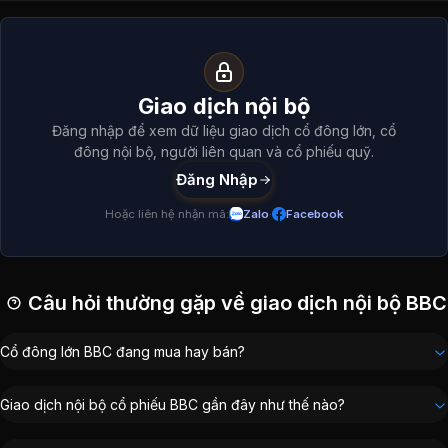
Polunin Discovery Funds - Frontier Markets
:
1,46%
Nguyễn Thị Kim Liên
:
0,1%
Giao dịch nội bộ và cổ đông lớn
BBC
(
Võ Ngọc Thành
:
0,02%
Bùi Thị Kim Khuê
:
0,01%
Giao dịch nội bộ
Tổng hợp giao dịch cổ đông nội bộ, cổ đông lớn, người liên
Đăng nhập để xem dữ liệu giao dịch cổ đông lớn, cổ
Cổ đông lớn
BBC
đông nội bộ, người liên quan và cổ phiếu quỹ.
Đăng Nhập
Danh sách cổ đông lớn
BBC
-
Công ty Cổ phần BI
Hoặc liên hệ nhận mã:
Zalo
·
Facebook
Cổ đông
Tỷ lệ sở hữ
Công ty Cổ phần Tập đoàn PAN
98.30
%
Polunin Discovery Funds - Frontier Markets
1.46
%
Câu hỏi thường gặp về giao dịch nội bộ BBC
Nguyễn Thị Kim Liên
0.10
%
Võ Ngọc Thành
0.02
%
Cổ đông lớn BBC đang mua hay bán?
Bùi Thị Kim Khuê
0.01
%
Giao dịch nội bộ cổ phiếu BBC gần đây như thế nào?
Ban lãnh đạo liên quan giao dịch nội bộ
BBC