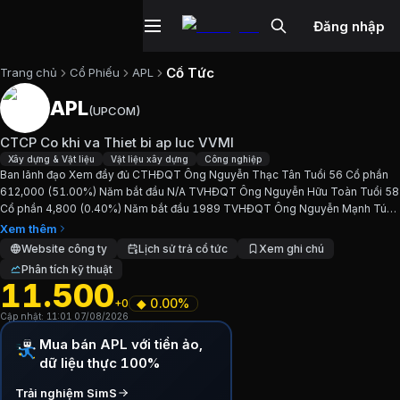
Đăng nhập
Cổ Tức
Trang chủ
Cổ Phiếu
APL
APL
(
UPCOM
)
Cổ phiếu
APL
—
CTCP Co khi va Thiet 
CTCP Co khi va Thiet bi ap luc VVMI
Cập nhật:
7/8/2026
.
Xây dựng & Vật liệu
Vật liệu xây dựng
Công nghiệp
Ban lãnh đạo Xem đầy đủ CTHĐQT Ông Nguyễn Thạc Tân Tuổi 56 Cổ phần
612,000 (51.00%) Năm bắt đầu N/A TVHĐQT Ông Nguyễn Hữu Toàn Tuổi 58
Ngành:
Xây dựng & Vật liệu, Vật liệu xây dựng, Công nghiệp
.
Cổ phần 4,800 (0.40%) Năm bắt đầu 1989 TVHĐQT Ông Nguyễn Mạnh Tú
Tuổi 48 Cổ phần 654 (0.05%) Năm bắt đầu 2002 TVHĐQT Ông...
Xem thêm
Giới thiệu
CTCP Co khi va Thiet bi ap 
Website công ty
Lịch sử trả cổ tức
Xem ghi chú
Phân tích kỹ thuật
11.500
Ban lãnh đạo Xem đầy đủ CTHĐQT Ông Nguyễn Thạc Tân T
◆
0.00%
+0
Cập nhật:
11:01 07/08/2026
Chỉ số tài chính
APL
Mua bán APL với tiền ảo,
dữ liệu thực 100%
Giá hiện tại:
11500
VND
Trải nghiệm SimS
Vốn hóa:
14 tỷ đồng