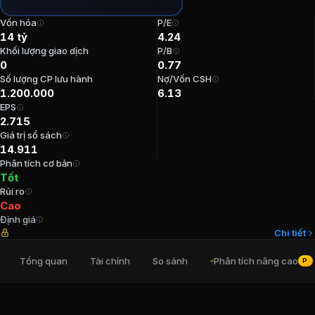
P/E:
4,24
Vốn hóa
P/E
P/B:
0,77
14 tỷ
4.24
EPS:
2.715,05
Khối lượng giao dịch
P/B
0
0.77
ROE:
18,87%
Số lượng CP lưu hành
Nợ/Vốn CSH
ROA:
2,44%
1.200.000
6.13
Tỷ suất cổ tức:
0%
EPS
2.715
Ban lãnh đạo
CTCP Co khi va Thiet bi 
Giá trị sổ sách
14.911
Phân tích cơ bản
Trưởng Ban kiểm soát
:
Nguyễn Thị Hồng Nhung
Tốt
Kế toán trưởng
:
Đặng Thị Quỳnh Trang
Rủi ro
Thành viên Ban kiểm soát
:
Cao Thị Thảo
Cao
Định giá
Thành viên Ban kiểm soát
:
Phạm Văn Huyền
Chi tiết
Thư ký Hội đồng Quản Trị
:
Lại Trung Minh
Tổng quan
Tài chính
So sánh
Phân tích nâng cao
PRO
Cổ đông lớn
CTCP Co khi va Thiet bi a
Tổng Công ty Công nghiệp mỏ Việt Bắc TKV - Công t