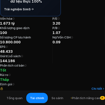
dữ liệu thực 100%
P/E:
3,2
Trải nghiệm SimS
P/B:
1,07
EPS:
48.432,77
Vốn hóa
P/E
ROE:
39,93%
1.673 tỷ
3.20
ROA:
36,04%
Khối lượng giao dịch
P/B
100
1.07
Tỷ suất cổ tức:
1,29%
Số lượng CP lưu hành
Nợ/Vốn CSH
10.800.000
0.09
Ban lãnh đạo
CTCP Thực phẩm Nông sả
EPS
48.433
Giá trị sổ sách
Kế toán trưởng
:
Cao Xuân Cường
144.186
Tổng Giám đốc
:
Ngô Bình Long
Phân tích cơ bản
Chủ tịch Hội đồng Quản trị
:
Võ Thị Huyền Lan
Tốt
Trưởng Ban kiểm soát
:
Đặng Thu Hà
Rủi ro
Thành viên Ban kiểm soát
:
Nguyễn Thu Thuỷ
Thấp
Định giá
Chi tiết
Cổ đông lớn
CTCP Thực phẩm Nông sả
Tổng quan
Tài chính
So sánh
Phân tích nâng cao
PR
Công ty TNHH Phát Triển VF
:
24,54%