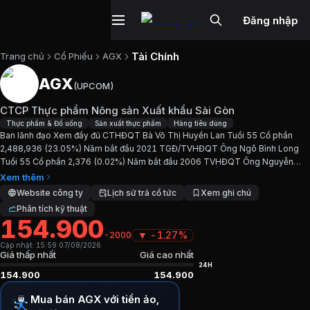
Đăng nhập
Tài Chính
Trang chủ
Cổ Phiếu
AGX
AGX
(
UPCOM
)
Cổ phiếu
AGX
—
CTCP Thực phẩm Nông
CTCP Thực phẩm Nông sản Xuất khẩu Sài Gòn
Cập nhật:
7/8/2026
.
Thực phẩm & Đồ uống
Sản xuất thực phẩm
Hàng tiêu dùng
Ban lãnh đạo Xem đầy đủ CTHĐQT Bà Võ Thị Huyền Lan Tuổi 55 Cổ phần
2,488,936 (23.05%) Năm bắt đầu 2021 TGĐ/TVHĐQT Ông Ngô Bình Long
Ngành:
Thực phẩm & Đồ uống, Sản xuất thực phẩm, Hàng t
Tuổi 55 Cổ phần 2,376 (0.02%) Năm bắt đầu 2006 TVHĐQT Ông Nguyễn
Xuân Hán Tuổi N/A Cổ phần (-) Năm bắt đầu 2021 TVHĐQT Bà Võ...
Xem thêm
Giới thiệu
CTCP Thực phẩm Nông sản X
Website công ty
Lịch sử trả cổ tức
Xem ghi chú
Phân tích kỹ thuật
154.900
Ban lãnh đạo Xem đầy đủ CTHĐQT Bà Võ Thị Huyền Lan T
▼
-1.27%
-2000
Cập nhật:
15:59 07/08/2026
Chỉ số tài chính
AGX
Giá thấp nhất
Giá cao nhất
24H
154.900
154.900
Giá hiện tại:
154900
VND
Mua bán AGX với tiền ảo,
Vốn hóa:
1.673 tỷ đồng