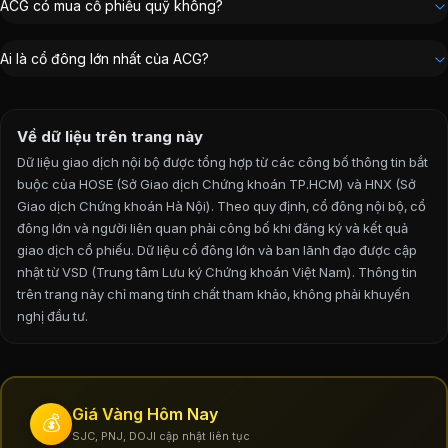
Kế toán trưởng
:
Thiều Thị Ngọc Diễm
ACG có mua cổ phiếu quỹ không?
Trưởng Ban kiểm soát
:
Trần Thị Ngọc Tuệ
Tổng Giám đốc
:
Võ Thị Ngọc Ánh
Ai là cổ đông lớn nhất của ACG?
Phó Chủ tịch Hội đồng Quản trị
:
Kamibayashiyama M
Về dữ liệu trên trang này
Dữ liệu giao dịch nội bộ được tổng hợp từ các công bố thông tin bắt
buộc của HOSE (Sở Giao dịch Chứng khoán TP.HCM) và HNX (Sở
Giao dịch Chứng khoán Hà Nội). Theo quy định, cổ đông nội bộ, cổ
đông lớn và người liên quan phải công bố khi đăng ký và kết quả
giao dịch cổ phiếu. Dữ liệu cổ đông lớn và ban lãnh đạo được cập
nhật từ VSD (Trung tâm Lưu ký Chứng khoán Việt Nam).
Thông tin
trên trang này chỉ mang tính chất tham khảo, không phải khuyến
nghị đầu tư.
Giá Vàng Hôm Nay
💰
SJC, PNJ, DOJI cập nhật liên tục