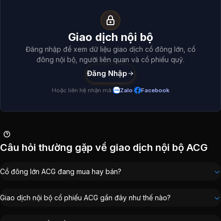
Sumitomo Forestry Co., Ltd
:
19,61%
Giao dịch nội bộ và cổ đông lớn
ACG
(
Whitlam Holding Pte.ltd
:
18,07%
Nguyễn Minh Tuấn
:
1,98%
Giao dịch nội bộ
Tổng hợp giao dịch cổ đông nội bộ, cổ đông lớn, người liên
VOF Investment Limited
:
0,69%
Đăng nhập để xem dữ liệu giao dịch cổ đông lớn, cổ
Cổ đông lớn
ACG
đông nội bộ, người liên quan và cổ phiếu quỹ.
Đăng Nhập
Danh sách cổ đông lớn
ACG
-
Công ty Cổ phần Gỗ An Cườ
Hoặc liên hệ nhận mã:
Zalo
·
Facebook
Cổ đông
Tỷ lệ sở hữu
Cập nh
Công ty TNHH Đầu Tư Nc Việt Nam
50.05
%
8/8/20
Sumitomo Forestry Co., Ltd
19.61
%
8/8/20
Whitlam Holding Pte.ltd
18.07
%
8/8/20
Câu hỏi thường gặp về giao dịch nội bộ ACG
Nguyễn Minh Tuấn
1.98
%
8/8/20
VOF Investment Limited
0.69
%
8/8/20
Cổ đông lớn ACG đang mua hay bán?
Ban lãnh đạo liên quan giao dịch nội bộ
ACG
Giao dịch nội bộ cổ phiếu ACG gần đây như thế nào?
Chủ tịch Hội đồng Quản trị
:
Lê Đức Nghĩa