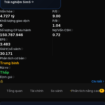
Trải nghiệm SimS
P/E:
9
P/B:
1,04
Vốn hóa
P/E
4.727 tỷ
9.00
EPS:
3.483,07
Khối lượng giao dịch
P/B
ROE:
11,86%
0
1.04
ROA:
7,45%
Số lượng CP lưu hành
Nợ/Vốn CSH
Tỷ suất cổ tức:
6,38%
150.787.946
0.72
EPS
Ban lãnh đạo
Công ty Cổ phần Gỗ An
3.483
Giá trị sổ sách
30.171
Chủ tịch Hội đồng Quản trị
:
Lê Đức Nghĩa
Phân tích cơ bản
Kế toán trưởng
:
Thiều Thị Ngọc Diễm
Trung bình
Rủi ro
Trưởng Ban kiểm soát
:
Trần Thị Ngọc Tuệ
Thấp
Tổng Giám đốc
:
Võ Thị Ngọc Ánh
Định giá
Phó Chủ tịch Hội đồng Quản trị
:
Kamibayashiyama Ma
Chi tiết
Cổ đông lớn
Công ty Cổ phần Gỗ An 
Tổng quan
Tài chính
So sánh
Phân tích nâng cao
PRO
Công ty TNHH Đầu Tư Nc Việt Nam
:
50,05%