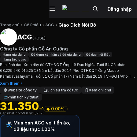
Đăng nhập
Giao Dịch Nội Bộ
Trang chủ
Cổ Phiếu
ACG
ACG
(
HOSE
)
Cổ phiếu
ACG
—
Công ty Cổ phần Gỗ 
Công ty Cổ phần Gỗ An Cường
Cập nhật:
7/8/2026
.
Hàng gia dụng
Đồ dùng cá nhân và đồ gia dụng
Đồ đạc, nội thất
Hàng tiêu dùng
Ban lãnh đạo Xem đầy đủ CTHĐQT Ông Lê Đức Nghĩa Tuổi 54 Cổ phần
Ngành:
Hàng gia dụng, Đồ dùng cá nhân và đồ gia dụng, Đồ đ
68,229,240 (45.25%) Năm bắt đầu 2014 Phó CTHĐQT Ông Masao
Kamibayashiyama Tuổi 51 Cổ phần (-) Năm bắt đầu 2019 TVHĐQT/Phó TGĐ
Giới thiệu
Công ty Cổ phần Gỗ An Cườ
Ông Lê Thanh Phong Tuổi 49 Cổ phần 217,319 (0.14%) Năm bắt đầu 2009...
Xem thêm
Website công ty
Lịch sử trả cổ tức
Xem ghi chú
Phân tích kỹ thuật
Ban lãnh đạo Xem đầy đủ CTHĐQT Ông Lê Đức Nghĩa Tuổi
31.350
◆
0.00%
+0
Chỉ số tài chính
ACG
Cập nhật:
15:59 07/08/2026
Mua bán ACG với tiền ảo,
Giá hiện tại:
31350
VND
dữ liệu thực 100%
Vốn hóa:
4.727 tỷ đồng