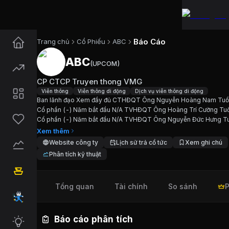
Báo Cáo
Trang chủ
Cổ Phiếu
ABC
ABC
(
UPCOM
)
Cổ phiếu
ABC
—
CP CTCP Truy
CP CTCP Truyen thong VMG
Cập nhật:
7/8/2026
.
Viễn thông
Viễn thông di động
Dịch vụ viễn thông di động
Ban lãnh đạo Xem đầy đủ CTHĐQT Ông Nguyễn Hoàng Nam Tuổ
Cổ phần (-) Năm bắt đầu N/A TVHĐQT Ông Hoàng Trí Cường Tuổ
Ngành:
Viễn thông, Viễn thông di động, Dịch vụ vi
Cổ phần (-) Năm bắt đầu N/A TVHĐQT Ông Nguyễn Đức Hưng Tu
Cổ phần (-) Năm bắt đầu N/A TVHĐQT Ông Phan Hồng Điệp Tuổ
Xem thêm
Giới thiệu
CP CTCP Truyen tho
Cổ phần (-)...
Website công ty
Lịch sử trả cổ tức
Xem ghi chú
Phân tích kỹ thuật
Ban lãnh đạo Xem đầy đủ CTHĐQT Ông Nguyễn Ho
Tổng quan
Tài chính
So sánh
P
Chỉ số tài chính
ABC
Giá hiện tại:
10200
VND
Báo cáo phân tích
Vốn hóa:
208 tỷ đồng