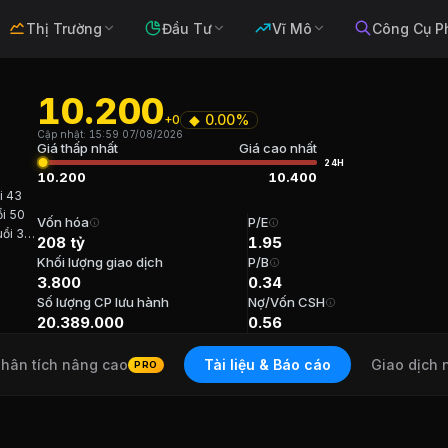
Thị Trường
Đầu Tư
Vĩ Mô
Công Cụ P
10.200
◆
0.00%
+0
en thong VMG
Cập nhật:
15:59 07/08/2026
Giá thấp nhất
Giá cao nhất
24H
10.200
10.400
i 43
i 50
ễn thông di động
. Sàn:
UPCOM
.
Vốn hóa
P/E
ổi 39
208 tỷ
1.95
i 43
Khối lượng giao dịch
P/B
ng VMG
3.800
0.34
Số lượng CP lưu hành
Nợ/Vốn CSH
àng Nam Tuổi 43 Cổ phần (-) Năm bắt đầu N/A TVHĐQT Ôn
20.389.000
0.56
hân tích nâng cao
Tài liệu & Báo cáo
Giao dịch 
PRO