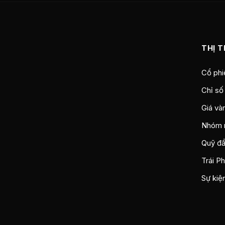
THỊ 
Cổ phi
Chỉ số
Giá và
Nhóm 
Quỹ đầ
Trái P
Sự kiệ