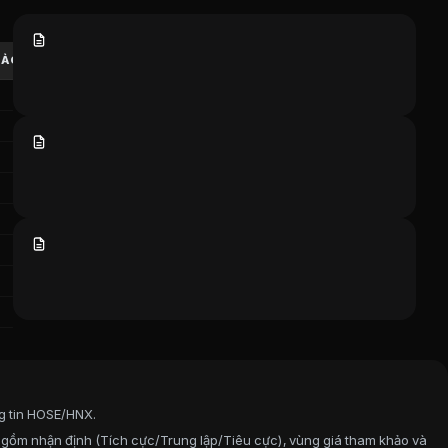
ứng khoán hàng đầu Việt Nam. Bao gồm phân loại đánh giá củ
HẢO
TẢI VỀ
g tin HOSE/HNX.
 gồm nhận định (Tích cực/Trung lập/Tiêu cực), vùng giá tham khảo và