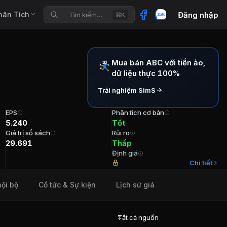
hân Tích
Đăng nhập
Tìm kiếm…
⌘K
Mua bán ABC với tiền ảo,
dữ liệu thực 100%
Trải nghiệm SimS
EPS
Phân tích cơ bản
5.240
Tốt
Giá trị sổ sách
Rủi ro
29.691
Thấp
Định giá
g Hoàng Trí Cường Tuổi 50 Cổ phần (-) Năm bắt đầu N/A
Chi tiết
nội bộ
Cổ tức & Sự kiện
Lịch sử giá