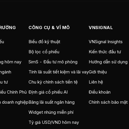
TRƯỜNG
CÔNG CỤ & VĨ MÔ
VNSIGNAL
ếu
Biểu đồ kỹ thuật
VNSignal Insights
Bộ lọc cổ phiếu
Kiến thức đầu tư
ng hôm nay
SimS - Đầu tư mô phỏng
Hướng dẫn sử dụng
ngành
Tính lãi suất tiết kiệm và lãi vay
Giới thiệu
u tư
Chu kỳ chính sách tiền tệ
Liên hệ
hiếu Chính Phủ
Định giá cổ phiếu AI
Điều khoản
n doanh nghiệp
Bảng lãi suất ngân hàng
Chính sách bảo mật
Widget nhúng miễn phí
Tỷ giá USD/VND hôm nay