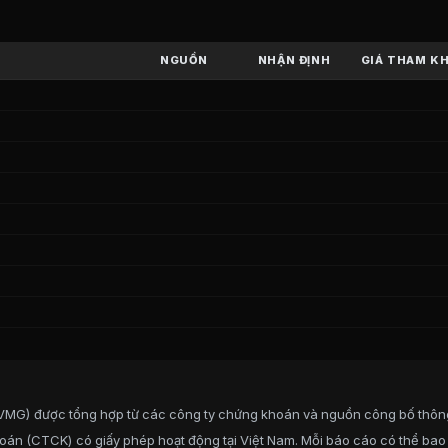
C
(
CP CTCP Truyen thong VMG
)
CP Truyen thong VMG
) trên sàn
UPCOM
từ các công ty ch
NGUỒN
NHẬN ĐỊNH
GIÁ THAM K
thong VMG
Nam
g
hong VMG
VMG) được tổng hợp từ các công ty chứng khoán và nguồn công bố thôn
28,31%
oán (CTCK) có giấy phép hoạt động tại Việt Nam. Mỗi báo cáo có thể bao