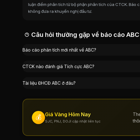
luận điểm phân tích từ bộ phận phân tích của CTCK. Báo cá
Vũ Hoàng Việt
:
3,92%
không đưa ra khuyến nghị đầu tư.
Nguyễn Mạnh Hùng
:
1,47%
Đặng Thị Hường
:
0,19%
Đỗ Ngọc Khuê
:
0,04%
Câu hỏi thường gặp về báo cáo ABC
Báo cáo phân tích mới nhất về ABC?
CTCK nào đánh giá Tích cực ABC?
Tài liệu ĐHCĐ ABC ở đâu?
Giá Vàng Hôm Nay
The
💰
thô
SJC, PNJ, DOJI cập nhật liên tục