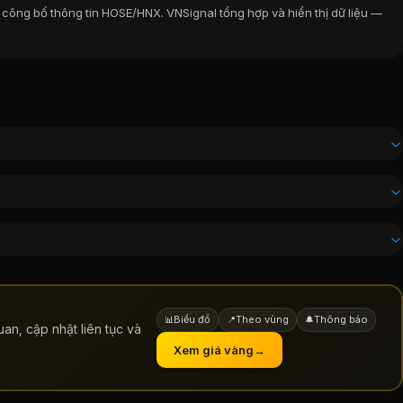
 công bố thông tin HOSE/HNX. VNSignal tổng hợp và hiển thị dữ liệu —
Biểu đồ
Theo vùng
Thông báo
📊
📍
🔔
an, cập nhật liên tục và
Xem giá vàng
→