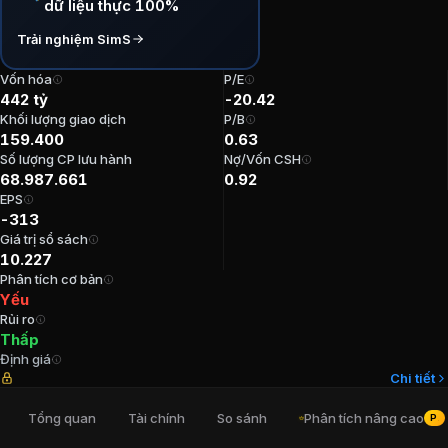
dữ liệu thực 100%
P/E:
-20,42
Trải nghiệm SimS
P/B:
0,63
EPS:
-313,23
Vốn hóa
P/E
ROE:
-3%
442 tỷ
-20.42
ROA:
-1,63%
Khối lượng giao dịch
P/B
159.400
0.63
Tỷ suất cổ tức:
0%
Số lượng CP lưu hành
Nợ/Vốn CSH
68.987.661
0.92
Ban lãnh đạo
Cổ phiếu Công ty cổ ph
EPS
-313
Giá trị sổ sách
Tổng Giám đốc
:
Phan Văn Hải
10.227
Chủ tịch Hội đồng Quản trị
:
Phạm Thanh Tùng
Phân tích cơ bản
Trưởng Ban kiểm soát
:
Đặng Hồng Đức
Yếu
Kế toán trưởng
:
Đặng Thị Tuyết Minh
Rủi ro
Thành viên Ban kiểm soát
:
Lưu Thị Hồng Ngọc
Thấp
Định giá
Chi tiết
Cổ đông lớn
Cổ phiếu Công ty cổ phầ
Tổng quan
Tài chính
So sánh
Phân tích nâng cao
PRO
Phạm Quang Khánh
:
23,57%