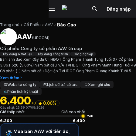
Đăng nhập
Báo Cáo
Trang chủ
Cổ Phiếu
AAV
AAV
(
UPCOM
)
Cổ phiếu
AAV
—
Cổ phiếu Công ty cổ
Cổ phiếu Công ty cổ phần AAV Group
Cập nhật:
7/8/2026
.
Xây dựng & Vật liệu
Xây dựng công trình
Công nghiệp
Ban lãnh đạo Xem đầy đủ CTHĐQT Ông Phạm Thanh Tùng Tuổi 37 Cổ phần
3,861,520 (5.60%) Năm bắt đầu N/A TVHĐQT Ông Phạm Mạnh Hùng Tuổi 49
Ngành:
Xây dựng & Vật liệu, Xây dựng công trình, Công ngh
Cổ phần (-) Năm bắt đầu Độc lập TVHĐQT Ông Phạm Quang Khánh Tuổi 53
Cổ phần 16,261,920 (23.57%) Năm bắt đầu N/A TGĐ Ông Phan...
Xem thêm
Giới thiệu
Cổ phiếu Công ty cổ phần A
Website công ty
Lịch sử trả cổ tức
Xem ghi chú
Phân tích kỹ thuật
6.400
Ban lãnh đạo Xem đầy đủ CTHĐQT Ông Phạm Thanh Tùng T
◆
0.00%
+0
Cập nhật:
15:59 07/08/2026
Chỉ số tài chính
AAV
Giá thấp nhất
Giá cao nhất
24H
6.300
6.400
Giá hiện tại:
6400
VND
Mua bán AAV với tiền ảo,
Vốn hóa:
442 tỷ đồng