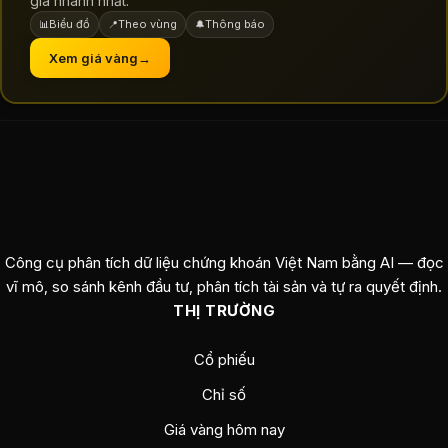
giá nhanh nhất.
Biểu đồ
Theo vùng
Thông báo
📊
📍
🔔
Xem giá vàng
→
Công cụ phân tích dữ liệu chứng khoán Việt Nam bằng AI — đọc
vĩ mô, so sánh kênh đầu tư, phân tích tài sản và tự ra quyết định.
THỊ TRƯỜNG
Cổ phiếu
Chỉ số
Giá vàng hôm nay