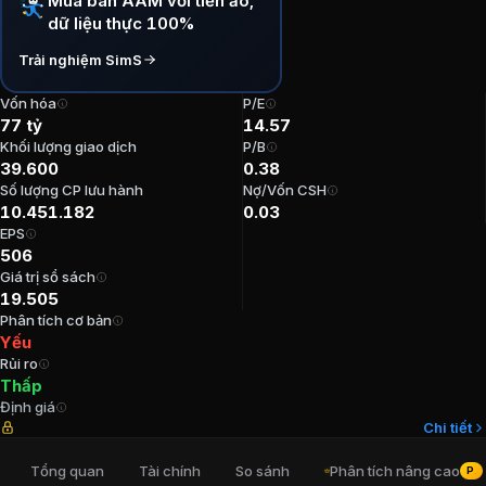
Mua bán AAM với tiền ảo,
dữ liệu thực 100%
P/E:
14,57
P/B:
0,38
Trải nghiệm SimS
EPS:
506
ROE:
2,64%
Vốn hóa
P/E
77 tỷ
14.57
ROA:
2,57%
Khối lượng giao dịch
P/B
Tỷ suất cổ tức:
4,07%
39.600
0.38
Số lượng CP lưu hành
Nợ/Vốn CSH
Ban lãnh đạo
Công ty Cổ phần Thủy s
10.451.182
0.03
EPS
506
Chủ tịch Hội đồng Quản trị
:
Lương Hoàng Duy
Giá trị sổ sách
Kế toán trưởng
:
Nguyễn Hoàng Anh
19.505
Phó Chủ tịch Hội đồng Quản trị
:
Lương Hoàng Khánh 
Phân tích cơ bản
Thành viên Ban kiểm soát
:
Nguyễn Anh Tuấn
Yếu
Rủi ro
Thành viên Ban kiểm soát
:
Nguyễn Hữu Dũng
Thấp
Định giá
Cổ đông lớn
Công ty Cổ phần Thủy s
Chi tiết
Tổng quan
Tài chính
So sánh
Phân tích nâng cao
PRO
Công Ty CP Vật Liệu Xây Dựng Motilen Cần Thơ
:
9,87