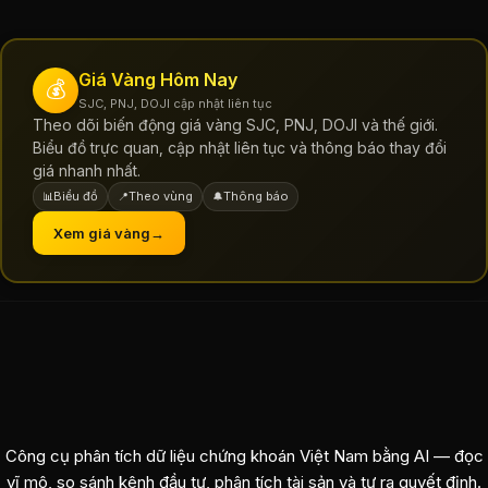
Giá Vàng Hôm Nay
💰
SJC, PNJ, DOJI cập nhật liên tục
Theo dõi biến động giá vàng SJC, PNJ, DOJI và thế giới.
Biểu đồ trực quan, cập nhật liên tục và thông báo thay đổi
giá nhanh nhất.
Biểu đồ
Theo vùng
Thông báo
📊
📍
🔔
Xem giá vàng
→
Công cụ phân tích dữ liệu chứng khoán Việt Nam bằng AI — đọc
vĩ mô, so sánh kênh đầu tư, phân tích tài sản và tự ra quyết định.