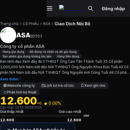
Đăng nhập
Giao Dịch Nội Bộ
Trang chủ
Cổ Phiếu
ASA
ASA
(
OTC
)
Cổ phiếu
ASA
—
Công ty cổ phần ASA
Công ty cổ phần ASA
Cập nhật:
10/2/2026
.
Hàng gia dụng
Đồ dùng cá nhân và đồ gia dụng
Sản phẩm gia dụng không lâu bền
Hàng tiêu dùng
Ban lãnh đạo Xem đầy đủ CTHĐQT Ông Cao Tấn Thành Tuổi 35 Cổ phần
Ngành:
Hàng gia dụng, Đồ dùng cá nhân và đồ gia dụng, Sả
1,000,000 N/A Năm bắt đầu N/A TVHĐQT Ông Nguyễn Khoa Đức Tuổi 42 Cổ
phần N/A Năm bắt đầu N/A TVHĐQT Ông Nguyễn Anh Dũng Tuổi 46 Cổ phần
Giới thiệu
Công ty cổ phần ASA
-2 N/A Năm bắt đầu N/A TGĐ Ông Hoàng Cường Tuổi 46 Cổ phần...
Xem thêm
Website công ty
Lịch sử trả cổ tức
Xem ghi chú
Phân tích kỹ thuật
Ban lãnh đạo Xem đầy đủ CTHĐQT Ông Cao Tấn Thành Tuổ
12.600
◆
0.00%
+0
Chỉ số tài chính
ASA
Cập nhật:
15:19 10/02/2026
Giá thấp nhất
Giá cao nhất
24H
12.600
12.600
Giá hiện tại:
12600
VND
Vốn hóa:
126 tỷ đồng