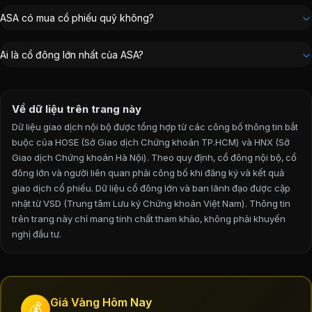
Chủ tịch Hội đồng Quản trị
:
Cao Tấn Thành
ASA có mua cổ phiếu quỹ không?
Tổng Giám đốc
:
Hoàng Cường
Kế toán trưởng
:
Lê Thị Mơ
Ai là cổ đông lớn nhất của ASA?
Trưởng Ban kiểm soát
:
Nguyễn Thị Hạnh
Thành viên Ban kiểm soát
:
Lê Thị Huyền
Về dữ liệu trên trang này
Dữ liệu giao dịch nội bộ được tổng hợp từ các công bố thông tin bắt
buộc của HOSE (Sở Giao dịch Chứng khoán TP.HCM) và HNX (Sở
Giao dịch Chứng khoán Hà Nội). Theo quy định, cổ đông nội bộ, cổ
đông lớn và người liên quan phải công bố khi đăng ký và kết quả
giao dịch cổ phiếu. Dữ liệu cổ đông lớn và ban lãnh đạo được cập
nhật từ VSD (Trung tâm Lưu ký Chứng khoán Việt Nam).
Thông tin
trên trang này chỉ mang tính chất tham khảo, không phải khuyến
nghị đầu tư.
Giá Vàng Hôm Nay
💰