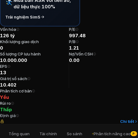
Mua bán ASA với tiền ảo,
dữ liệu thực 100%
P/E:
997,48
P/B:
1,21
Trải nghiệm SimS
EPS:
12,63
ROE:
0,12%
Vốn hóa
P/E
126 tỷ
997.48
ROA:
0,11%
Khối lượng giao dịch
P/B
Tỷ suất cổ tức:
0%
0
1.21
Số lượng CP lưu hành
Nợ/Vốn CSH
Ban lãnh đạo
Công ty cổ phần ASA
10.000.000
0.00
EPS
13
Chủ tịch Hội đồng Quản trị
:
Cao Tấn Thành
Giá trị sổ sách
Tổng Giám đốc
:
Hoàng Cường
10.402
Kế toán trưởng
:
Lê Thị Mơ
Phân tích cơ bản
Trưởng Ban kiểm soát
:
Nguyễn Thị Hạnh
Yếu
Rủi ro
Thành viên Ban kiểm soát
:
Lê Thị Huyền
Thấp
Định giá
Cổ đông lớn
Công ty cổ phần ASA
Chi tiết
Tổng quan
Tài chính
So sánh
Phân tích nâng cao
PRO
Cao Tấn Thành
:
10%