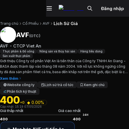
Đăng nhập
Lịch Sử Giá
Trang chủ
Cổ Phiếu
AVF
AVF
(
OTC
)
Cổ phiếu
AVF
—
AVF - CTCP Viet An
AVF - CTCP Viet An
Cập nhật:
7/5/2026
.
Thực phẩm & Đồ uống
Nông sản và thủy hải sản
Hàng tiêu dùng
Sản xuất thực phẩm
Giới thiệu Công ty cổ phần Việt An là tiền thân của Công ty TNHH An Giang -
Ngành:
Thực phẩm & Đồ uống, Nông sản và thủy hải sản, H
BASA được thành lập vào tháng 08 năm 2004. Với nỗ lực không ngừng công
ty đã đưa sản phẩm fillet cá tra, basa đến khắp nơi trên thế giới, đặc biệt là các
Giới thiệu
AVF - CTCP Viet An
thị trường truyền thống như...
Xem thêm
Website công ty
Lịch sử trả cổ tức
Xem ghi chú
Phân tích kỹ thuật
Giới thiệu Công ty cổ phần Việt An là tiền thân của Côn
400
◆
0.00%
+0
Chỉ số tài chính
AVF
Cập nhật:
15:19 07/05/2026
Giá thấp nhất
Giá cao nhất
24H
400
400
Giá hiện tại:
400
VND
Vốn hóa:
17 tỷ đồng