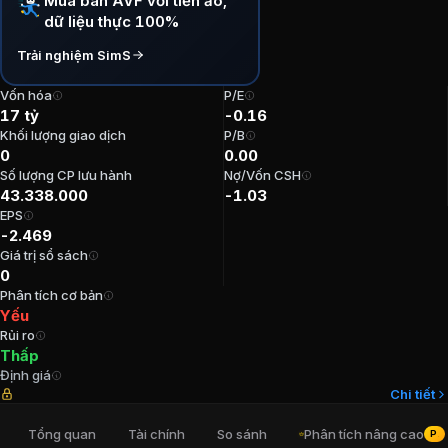
Mua bán AVF với tiền ảo,
dữ liệu thực 100%
P/E:
-0,16
P/B:
0
Trải nghiệm SimS
EPS:
-2.469,07
ROE:
0%
Vốn hóa
P/E
17 tỷ
-0.16
ROA:
-1,65%
Khối lượng giao dịch
P/B
Tỷ suất cổ tức:
0%
0
0.00
Số lượng CP lưu hành
Nợ/Vốn CSH
Ban lãnh đạo
AVF - CTCP Viet An
43.338.000
-1.03
EPS
-2.469
Kế toán trưởng
:
Hồ Thị Mỹ Tiên
Giá trị sổ sách
Chủ tịch Hội đồng Quản trị
:
Lê Duy Tâm
0
Trưởng Ban kiểm soát
:
Nguyễn Châu Phương
Phân tích cơ bản
Tổng Giám đốc
:
Ngô Văn Thu
Yếu
Rủi ro
Thành viên Ban kiểm soát
:
Nguyễn Văn Thuận
Thấp
Định giá
Cổ đông lớn
AVF - CTCP Viet An
Chi tiết
Tổng quan
Tài chính
So sánh
Phân tích nâng cao
PRO
Lê Văn Lợi
:
13,06%