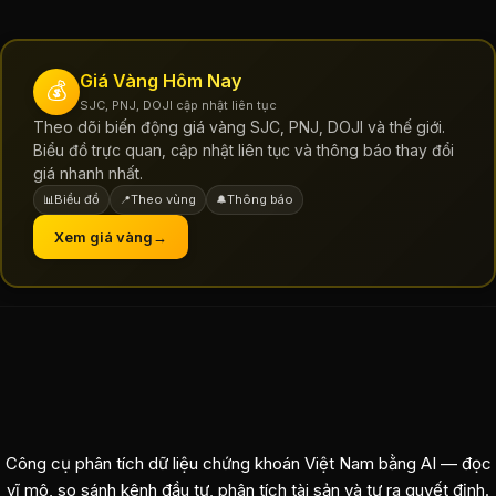
Giá Vàng Hôm Nay
💰
SJC, PNJ, DOJI cập nhật liên tục
Theo dõi biến động giá vàng SJC, PNJ, DOJI và thế giới.
Biểu đồ trực quan, cập nhật liên tục và thông báo thay đổi
giá nhanh nhất.
Biểu đồ
Theo vùng
Thông báo
📊
📍
🔔
Xem giá vàng
→
Công cụ phân tích dữ liệu chứng khoán Việt Nam bằng AI — đọc
vĩ mô, so sánh kênh đầu tư, phân tích tài sản và tự ra quyết định.