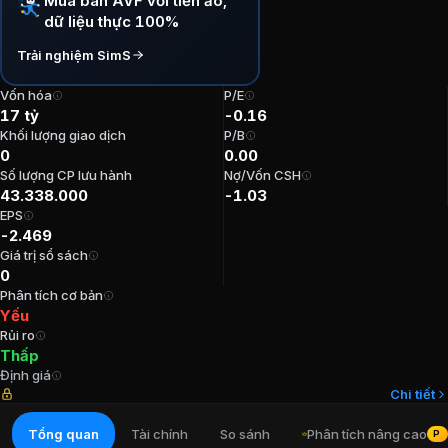
Mua bán AVF với tiền ảo,
dữ liệu thực 100%
P/E:
-0,16
P/B:
0
Trải nghiệm SimS
EPS:
-2.469,07
ROE:
0%
Vốn hóa
P/E
17 tỷ
-0.16
ROA:
-1,65%
Khối lượng giao dịch
P/B
Tỷ suất cổ tức:
0%
0
0.00
Số lượng CP lưu hành
Nợ/Vốn CSH
Ban lãnh đạo
AVF - CTCP Viet An
43.338.000
-1.03
EPS
-2.469
Kế toán trưởng
:
Hồ Thị Mỹ Tiên
Giá trị sổ sách
Chủ tịch Hội đồng Quản trị
:
Lê Duy Tâm
0
Trưởng Ban kiểm soát
:
Nguyễn Châu Phương
Phân tích cơ bản
Tổng Giám đốc
:
Ngô Văn Thu
Yếu
Rủi ro
Thành viên Ban kiểm soát
:
Nguyễn Văn Thuận
Thấp
Định giá
Cổ đông lớn
AVF - CTCP Viet An
Chi tiết
Tổng quan
Tài chính
So sánh
Phân tích nâng cao
PR
Lê Văn Lợi
:
13,06%