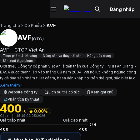
Đăng nhập
AVF
Trang chủ
Cổ Phiếu
AVF
(
OTC
)
Cổ phiếu
AVF
—
AVF - CTCP Viet An
AVF - CTCP Viet An
Cập nhật:
7/5/2026
.
Thực phẩm & Đồ uống
Nông sản và thủy hải sản
Hàng tiêu dùng
Sản xuất thực phẩm
Giới thiệu Công ty cổ phần Việt An là tiền thân của Công ty TNHH An Giang -
Ngành:
Thực phẩm & Đồ uống, Nông sản và thủy hải sản, H
BASA được thành lập vào tháng 08 năm 2004. Với nỗ lực không ngừng công
ty đã đưa sản phẩm fillet cá tra, basa đến khắp nơi trên thế giới, đặc biệt là các
Giới thiệu
AVF - CTCP Viet An
thị trường truyền thống như...
Xem thêm
Website công ty
Lịch sử trả cổ tức
Xem ghi chú
Phân tích kỹ thuật
Giới thiệu Công ty cổ phần Việt An là tiền thân của Côn
400
◆
0.00%
+0
Chỉ số tài chính
AVF
Cập nhật:
15:19 07/05/2026
Giá thấp nhất
Giá cao nhất
24H
400
400
Giá hiện tại:
400
VND
Vốn hóa:
17 tỷ đồng