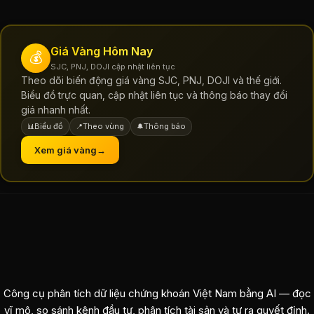
Giá Vàng Hôm Nay
💰
SJC, PNJ, DOJI cập nhật liên tục
Theo dõi biến động giá vàng SJC, PNJ, DOJI và thế giới.
Biểu đồ trực quan, cập nhật liên tục và thông báo thay đổi
giá nhanh nhất.
Biểu đồ
Theo vùng
Thông báo
📊
📍
🔔
Xem giá vàng
→
Công cụ phân tích dữ liệu chứng khoán Việt Nam bằng AI — đọc
vĩ mô, so sánh kênh đầu tư, phân tích tài sản và tự ra quyết định.